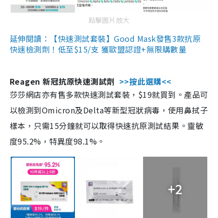
點擊圖片放大
延伸閱讀：【快速測試套裝】Good Mask發售3款抗原
快速檢測劑！低至$15/支 獲歐盟認證+無限購數量
Reagen 新冠抗原快速測試劑
>>按此選購<<
莎莎網店亦有售多款快速測試套裝，$19就買到。產品可
以檢測到Omicron及Delta等新型冠狀病毒，使用鼻拭子
樣本，只需15分鐘就可以取得快速抗原測試結果。靈敏
度95.2%，特異度98.1%。
+2