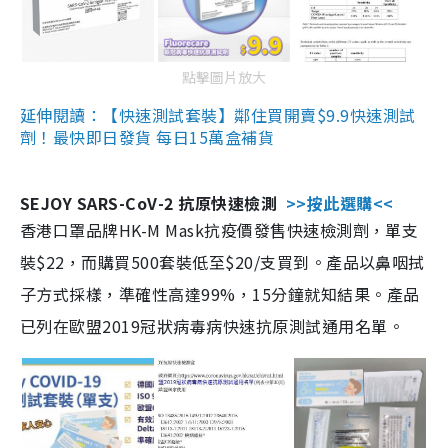
點擊圖片放大
延伸閱讀：【快速測試套裝】鄰住買開賣$9.9快速測試
劑！最快即日發貨 每日15萬盒補貨
SEJOY SARS-CoV-2 抗原快速檢測
>>按此選購<<
香港口罩品牌HK-M Mask抗疫價發售快速檢測劑，單支
裝$22，而購買500套裝低至$20/支買到。產品以鼻咽拭
子方式採樣，準確性高達99%，15分鐘就知結果。產品
已列在歐盟2019冠狀病毒病快速抗原測試通用名單。