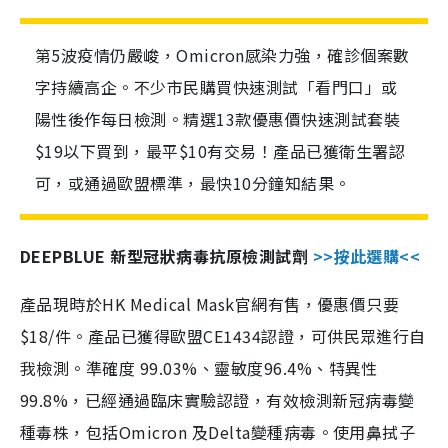
第5波疫情仍嚴峻，Omicron感染力強，確診個案數
字持續高企。不少市民購買快速測試「看門口」或
陽性後作每日檢測。精選13款優惠價快速測試套裝
$19以下買到，最平$10有交易！產品已獲衛生署認
可，或通過歐盟標準，最快10分鐘知結果。
DEEPBLUE 新型冠狀病毒抗原檢測試劑
>>按此選購<<
產品現時於HK Medical Mask官網有售，優惠價只要
$18/件。產品已獲得歐盟CE1434認證，可供民眾進行自
我檢測。準確度 99.03%、靈敏度96.4%、特異性
99.8%，已經通過臨床實驗認證，有效檢測新冠病毒變
種毒株，包括Omicron 及Delta變種病毒。使用鼻拭子