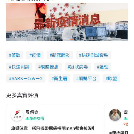
著數
疫情
新冠肺炎
快速測試套裝
快速測試
網購優惠
冠狀病毒
護理
SARS－CoV－2
衞生署
網購平台
歐盟
更多真實評價
風傳媒
營養教
旅遊攻略
生
香港
旅遊注意｜搭飛機帶尿袋標明mAh都會被沒收😱出發前切記檢查「1
#連皮帶籽都