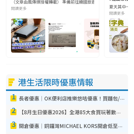
（文章由風傳媒授權轉載） 準備前往韓國旅遊的民眾，近期要特別留
夏天其中一種時
閱讀更多
閱讀更多
港生活限時優惠情報
1
長者優惠｜OK便利店推樂悠咭優惠！買麵包/牛奶/保健品拍卡即減
2
【8月生日優惠2026】全港85大食買玩著數攻略 自助餐/火鍋放題同行免費＋誠品/DONKI送現金券
3
開倉優惠｜銅鑼灣MICHAEL KORS開倉低至17折！直擊$500起買手袋/銀包/鞋款 必買經典Jet Set系列