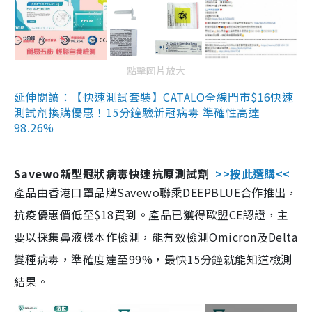
點擊圖片放大
延伸閱讀：【快速測試套裝】CATALO全線門市$16快速
測試劑換購優惠！15分鐘驗新冠病毒 準確性高達
98.26%
Savewo新型冠狀病毒快速抗原測試劑
>>按此選購<<
產品由香港口罩品牌Savewo聯乘DEEPBLUE合作推出，
抗疫優惠價低至$18買到。產品已獲得歐盟CE認證，主
要以採集鼻液樣本作檢測，能有效檢測Omicron及Delta
變種病毒，準確度達至99%，最快15分鐘就能知道檢測
結果。