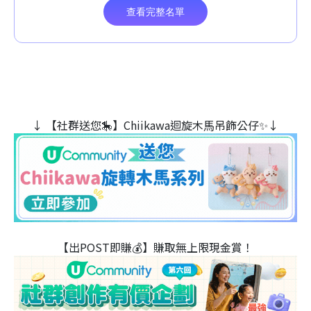
↓ 【社群送您🎠】Chiikawa迴旋木⾺吊飾公仔✨↓
【出POST即賺💰】賺取無上限現金賞！