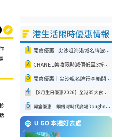
港生活限時優惠情報
1
作
開倉優惠 | 尖沙咀海港城名牌波鞋開倉低至1折！On鞋$899起／Joy&Peace鞋履$98起
標
2
CHANEL美妝限時減價低至3折！人氣粉底/唇膏/精華液低至$275！COCO香水都有平
3
開倉優惠｜尖沙咀名牌行李箱開倉低至4折！一連5日 American Tourister/ace./Hallmark $200起！
4
【8月生日優惠2026】全港85大食買玩著數攻略 自助餐/火鍋放題同行免費＋誠品/DONKI送現金券
5
我檢
開倉優惠｜銅鑼灣時代廣場Doughnut/Campo Marzio開倉低至1折！背囊、書包、手袋劈價$200起
包括
U GO 本週好去處