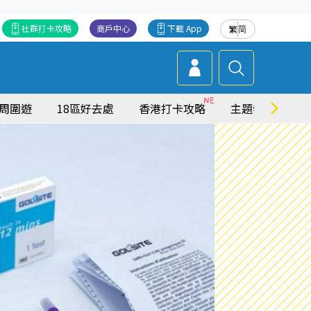
社群打卡攻略
商戶中心
下載 App
繁
简
周圍遊
18區好去處
香港打卡攻略
主題特集