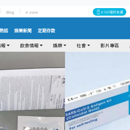
Blog
e-zone
U GO搵好去處
熱話
娛樂新聞
定期存款
情報
飲食情報
娛樂
社會
影片專區