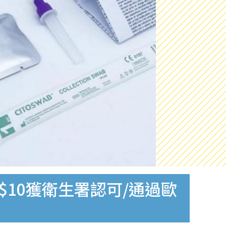
$10獲衛生署認可/通過歐