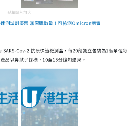
點擊圖片放大
測試劑優惠 無限購數量！可檢測Omicron病毒
are SARS-Cov-2 抗原快速檢測盒，每20劑獨立包裝為1個單位
5。產品以鼻拭子採樣，10至15分鐘知結果。