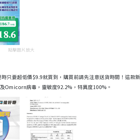
點擊圖片放大
劑，現時只要超低價$9.9就買到，購買前請先注意送貨時間！這款
Omicorn病毒，靈敏度92.2%，特異度100%。