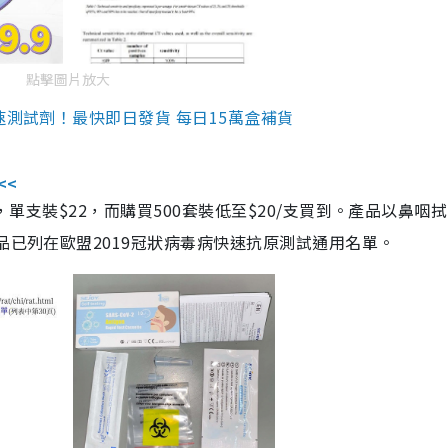
點擊圖片放大
速測試劑！最快即日發貨 每日15萬盒補貨
<<
，單支裝$22，而購買500套裝低至$20/支買到。產品以鼻咽
品已列在歐盟2019冠狀病毒病快速抗原測試通用名單。