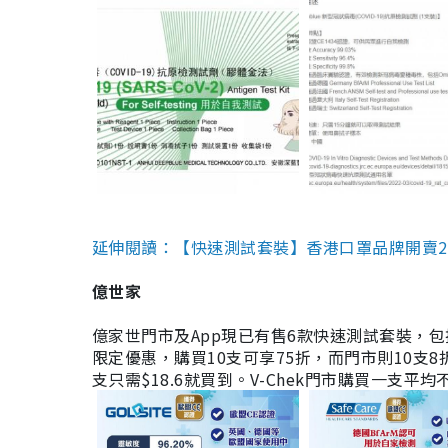
延伸閱讀：【快速測試套裝】香港口罩品牌開賣2款快速
億世家
億家世門市及App現已有售6款快速測試套裝，包括香港公司
限定優惠，購買10支可享75折，而門市則10支8折。現
支只需$18.6就買到。V-Chek門市購買一支平