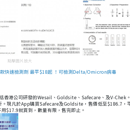
點擊圖片放大
檢測劑 最平$18起 ！可檢測Delta/Omicron病毒
研發的Wesail、Goldsite、Safecare、及V-Chek。
凡於App購買Safecare及Goldsite，售價低至$186.7
均不用$17.9就買到，數量有限，售完即止。