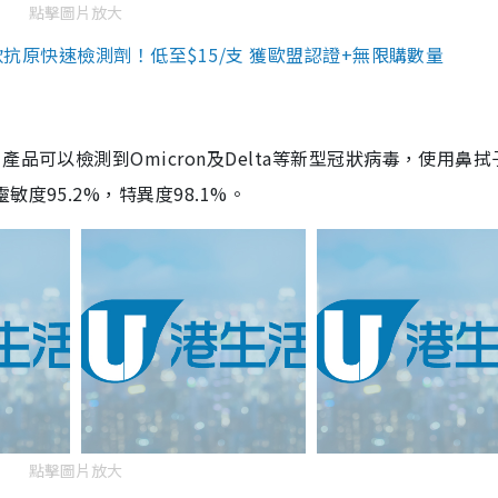
點擊圖片放大
3款抗原快速檢測劑！低至$15/支 獲歐盟認證+無限購數量
品可以檢測到Omicron及Delta等新型冠狀病毒，使用鼻拭
度95.2%，特異度98.1%。
點擊圖片放大