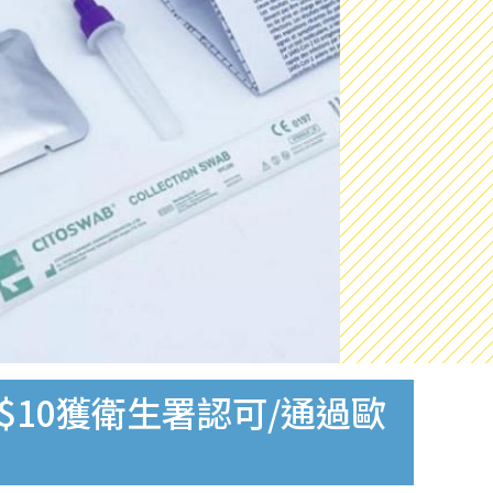
$10獲衛生署認可/通過歐