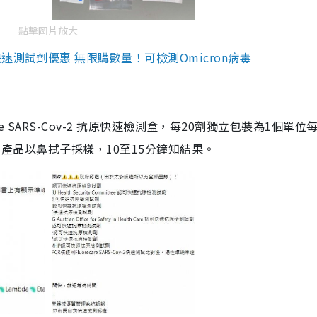
點擊圖片放大
測試劑優惠 無限購數量！可檢測Omicron病毒
are SARS-Cov-2 抗原快速檢測盒，每20劑獨立包裝為1個單位
5。產品以鼻拭子採樣，10至15分鐘知結果。