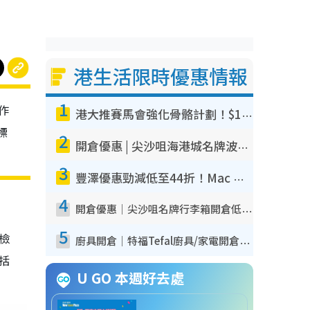
港生活限時優惠情報
1
作
港大推賽馬會強化骨骼計劃！$100骨質密度X光檢查 完成免費運動訓練送超市禮券！附參加資格
標
2
開倉優惠 | 尖沙咀海港城名牌波鞋開倉低至1折！On鞋$899起／Joy&Peace鞋履$98起
3
豐澤優惠勁減低至44折！Mac mini/iPhone17Pro大減價！廚房家電$220起
4
開倉優惠｜尖沙咀名牌行李箱開倉低至4折！一連5日 American Tourister/ace./Hallmark $200起！
5
我檢
廚具開倉｜特福Tefal廚具/家電開倉低至3折！$220起買平底鍋/炒鑊/湯煲！電飯煲/吸塵機/燙斗$418起
包括
U GO 本週好去處