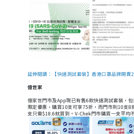
延伸閱讀：【快速測試套裝】香港口罩品牌開賣2款快速
億世家
億家世門市及App現已有售6款快速測試套裝，包括香港公司
限定優惠，購買10支可享75折，而門市則10支8折。現
支只需$18.6就買到。V-Chek門市購買一支平