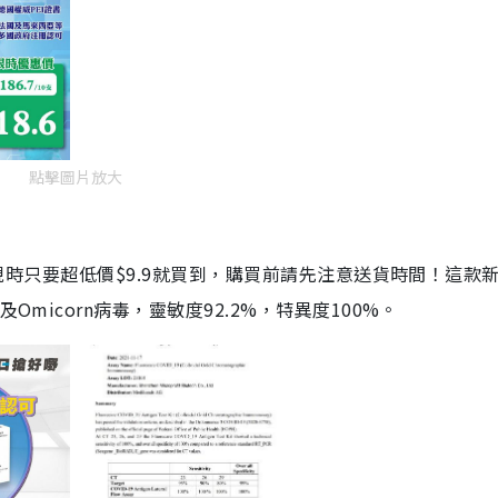
點擊圖片放大
劑，現時只要超低價$9.9就買到，購買前請先注意送貨時間！這款
Omicorn病毒，靈敏度92.2%，特異度100%。