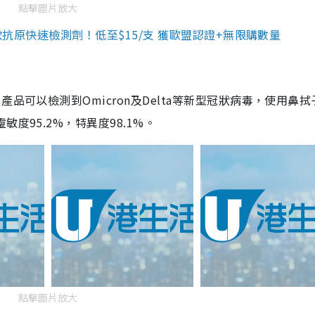
點擊圖片放大
3款抗原快速檢測劑！低至$15/支 獲歐盟認證+無限購數量
品可以檢測到Omicron及Delta等新型冠狀病毒，使用鼻拭
度95.2%，特異度98.1%。
點擊圖片放大