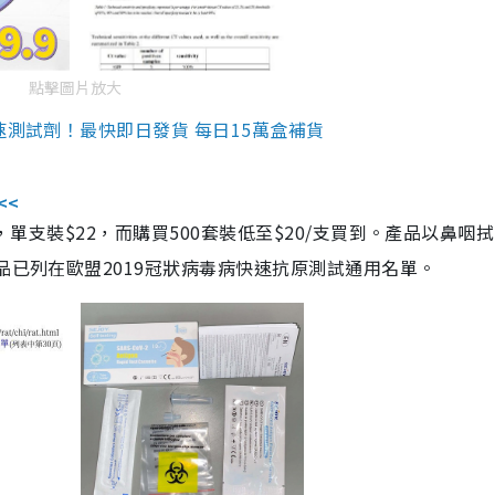
點擊圖片放大
速測試劑！最快即日發貨 每日15萬盒補貨
<<
，單支裝$22，而購買500套裝低至$20/支買到。產品以鼻咽
品已列在歐盟2019冠狀病毒病快速抗原測試通用名單。