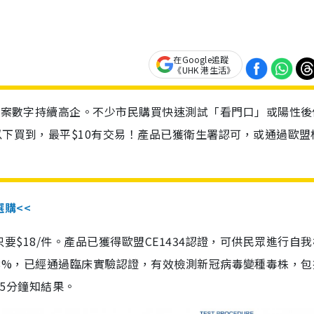
在Google追蹤
《UHK 港生活》
診個案數字持續高企。不少市民購買快速測試「看門口」或陽性後
以下買到，最平$10有交易！產品已獲衛生署認可，或通過歐盟
選購<<
惠價只要$18/件。產品已獲得歐盟CE1434認證，可供民眾進行自
性99.8%，已經通過臨床實驗認證，有效檢測新冠病毒變種毒株，
，15分鐘知結果。