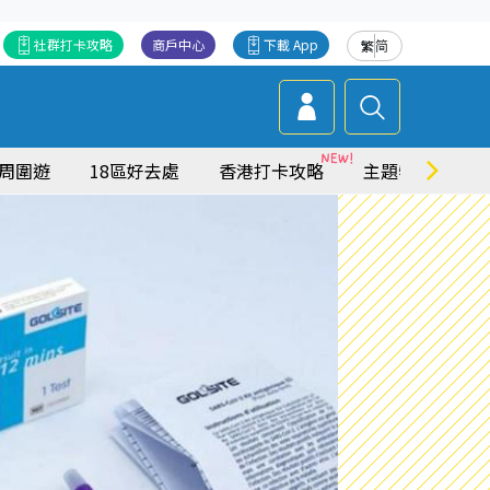
社群打卡攻略
商戶中心
下載 App
繁
简
周圍遊
18區好去處
香港打卡攻略
主題特集