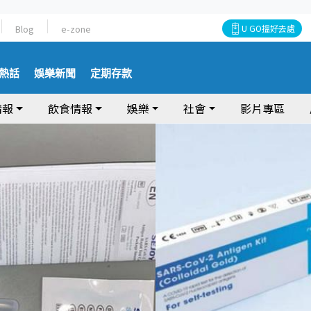
Blog
e-zone
U GO搵好去處
熱話
娛樂新聞
定期存款
情報
飲食情報
娛樂
社會
影片專區