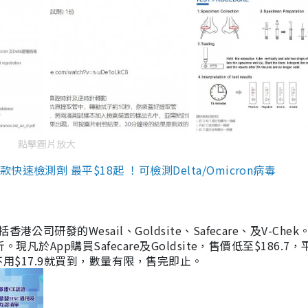
點擊圖片放大
檢測劑 最平$18起 ！可檢測Delta/Omicron病毒
研發的Wesail、Goldsite、Safecare、及V-Chek。
凡於App購買Safecare及Goldsite，售價低至$186.7
均不用$17.9就買到，數量有限，售完即止。