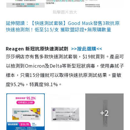
點擊圖片放大
延伸閱讀：【快速測試套裝】Good Mask發售3款抗原
快速檢測劑！低至$15/支 獲歐盟認證+無限購數量
Reagen 新冠抗原快速測試劑
>>按此選購<<
莎莎網店亦有售多款快速測試套裝，$19就買到。產品可
以檢測到Omicron及Delta等新型冠狀病毒，使用鼻拭子
樣本，只需15分鐘就可以取得快速抗原測試結果。靈敏
度95.2%，特異度98.1%。
+2