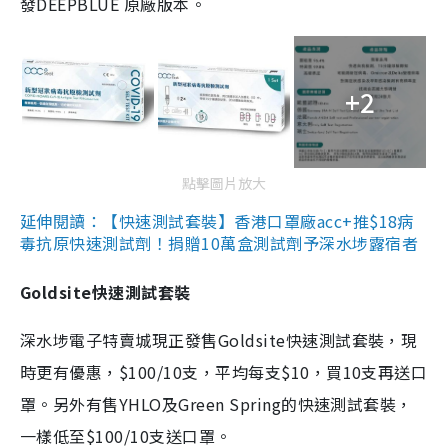
發DEEPBLUE 原廠版本。
+2
點擊圖片放大
延伸閱讀：【快速測試套裝】香港口罩廠acc+推$18病
毒抗原快速測試劑！捐贈10萬盒測試劑予深水埗露宿者
Goldsite快速測試套裝
深水埗電子特賣城現正發售Goldsite快速測試套裝，現
時更有優惠，$100/10支，平均每支$10，買10支再送口
罩。另外有售YHLO及Green Spring的快速測試套裝，
一樣低至$100/10支送口罩。