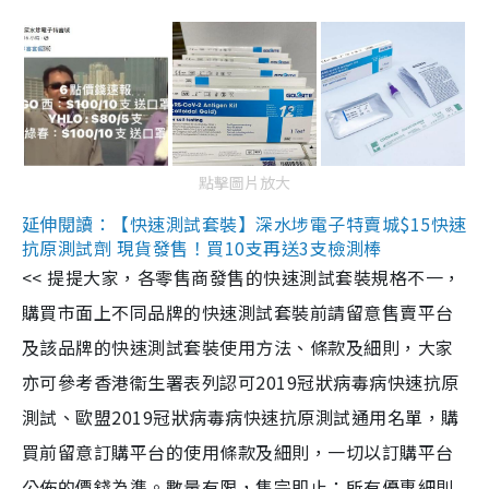
點擊圖片放大
延伸閱讀：【快速測試套裝】深水埗電子特賣城$15快速
抗原測試劑 現貨發售！買10支再送3支檢測棒
<< 提提大家，各零售商發售的快速測試套裝規格不一，
購買市面上不同品牌的快速測試套裝前請留意售賣平台
及該品牌的快速測試套裝使用方法、條款及細則，大家
亦可參考香港衞生署表列認可2019冠狀病毒病快速抗原
測試、歐盟2019冠狀病毒病快速抗原測試通用名單，購
買前留意訂購平台的使用條款及細則，一切以訂購平台
公佈的價錢為準。數量有限，售完即止；所有優惠細則