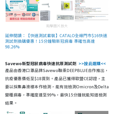
點擊圖片放大
延伸閱讀：【快速測試套裝】CATALO全線門市$16快速
測試劑換購優惠！15分鐘驗新冠病毒 準確性高達
98.26%
Savewo新型冠狀病毒快速抗原測試劑
>>按此選購<<
產品由香港口罩品牌Savewo聯乘DEEPBLUE合作推出，
抗疫優惠價低至$18買到。產品已獲得歐盟CE認證，主
要以採集鼻液樣本作檢測，能有效檢測Omicron及Delta
變種病毒，準確度達至99%，最快15分鐘就能知道檢測
結果。