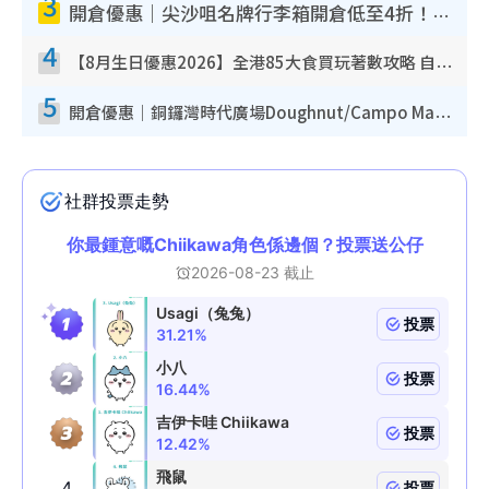
3
開倉優惠｜尖沙咀名牌行李箱開倉低至4折！一連5日 American Tourister/ace./Hallmark $200起！
4
【8月生日優惠2026】全港85大食買玩著數攻略 自助餐/火鍋放題同行免費＋誠品/DONKI送現金券
5
開倉優惠｜銅鑼灣時代廣場Doughnut/Campo Marzio開倉低至1折！背囊、書包、手袋劈價$200起