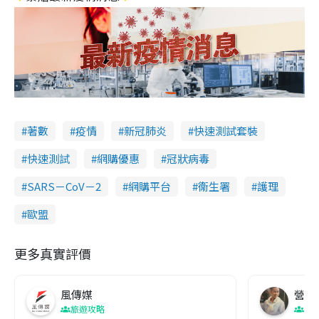
著數
疫情
新冠肺炎
快速測試套裝
快速測試
網購優惠
冠狀病毒
SARS－CoV－2
網購平台
衞生署
護理
歐盟
更多真實評價
風傳媒
營養教
旅遊攻略
生