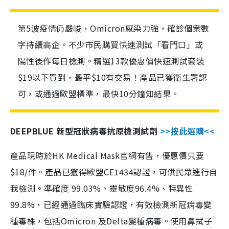
第5波疫情仍嚴峻，Omicron感染力強，確診個案數
字持續高企。不少市民購買快速測試「看門口」或
陽性後作每日檢測。精選13款優惠價快速測試套裝
$19以下買到，最平$10有交易！產品已獲衛生署認
可，或通過歐盟標準，最快10分鐘知結果。
DEEPBLUE 新型冠狀病毒抗原檢測試劑
>>按此選購<<
產品現時於HK Medical Mask官網有售，優惠價只要
$18/件。產品已獲得歐盟CE1434認證，可供民眾進行自
我檢測。準確度 99.03%、靈敏度96.4%、特異性
99.8%，已經通過臨床實驗認證，有效檢測新冠病毒變
種毒株，包括Omicron 及Delta變種病毒。使用鼻拭子