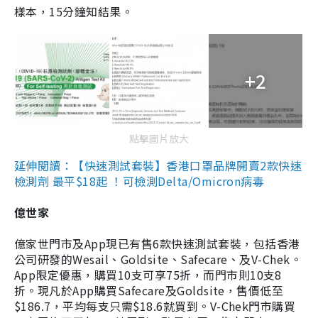
樣本，15分鐘知結果。
+2
點擊圖片放大
延伸閱讀：【快速測試套裝】香港口罩品牌開賣2款快速
檢測劑 最平$18起 ！可檢測Delta/Omicron病毒
億世家
億家世門市及App現已有售6款快速測試套裝，包括香港
公司研發的Wesail、Goldsite、Safecare、及V-Chek。
App限定優惠，購買10支可享75折，而門市則10支8
折。現凡於App購買Safecare及Goldsite，售價低至
$186.7，平均每支只需$18.6就買到。V-Chek門市購買