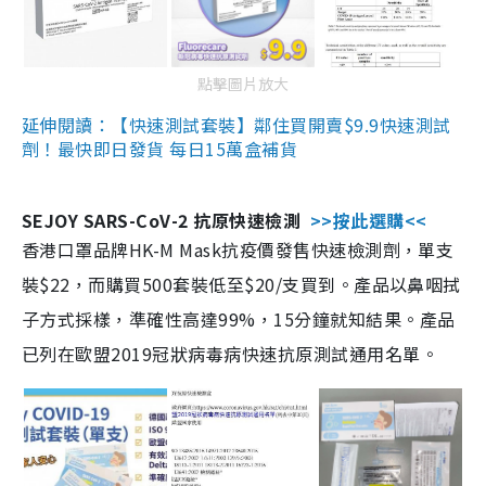
點擊圖片放大
延伸閱讀：【快速測試套裝】鄰住買開賣$9.9快速測試
劑！最快即日發貨 每日15萬盒補貨
SEJOY SARS-CoV-2 抗原快速檢測
>>按此選購<<
香港口罩品牌HK-M Mask抗疫價發售快速檢測劑，單支
裝$22，而購買500套裝低至$20/支買到。產品以鼻咽拭
子方式採樣，準確性高達99%，15分鐘就知結果。產品
已列在歐盟2019冠狀病毒病快速抗原測試通用名單。