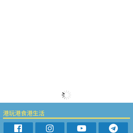
港玩港食港生活