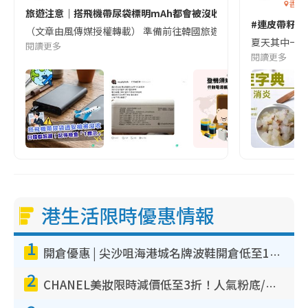
香港
旅遊注意｜搭飛機帶尿袋標明mAh都會被沒收😱出發前切記檢查「1
#連皮帶籽都
（文章由風傳媒授權轉載） 準備前往韓國旅遊的民眾，近期要特別留
夏天其中一種時
閱讀更多
閱讀更多
港生活限時優惠情報
1
開倉優惠 | 尖沙咀海港城名牌波鞋開倉低至1折！On鞋$899起／Joy&Peace鞋履$98起
2
CHANEL美妝限時減價低至3折！人氣粉底/唇膏/精華液低至$275！COCO香水都有平