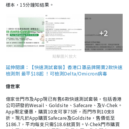
樣本，15分鐘知結果。
+2
點擊圖片放大
延伸閱讀：【快速測試套裝】香港口罩品牌開賣2款快速
檢測劑 最平$18起 ！可檢測Delta/Omicron病毒
億世家
億家世門市及App現已有售6款快速測試套裝，包括香港
公司研發的Wesail、Goldsite、Safecare、及V-Chek。
App限定優惠，購買10支可享75折，而門市則10支8
折。現凡於App購買Safecare及Goldsite，售價低至
$186.7，平均每支只需$18.6就買到。V-Chek門市購買