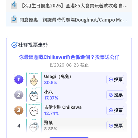
4
【8月生日優惠2026】全港85大食買玩著數攻略 自助餐/火鍋放題同行免費＋誠品/DONKI送現金券
5
開倉優惠｜銅鑼灣時代廣場Doughnut/Campo Marzio開倉低至1折！背囊、書包、手袋劈價$200起