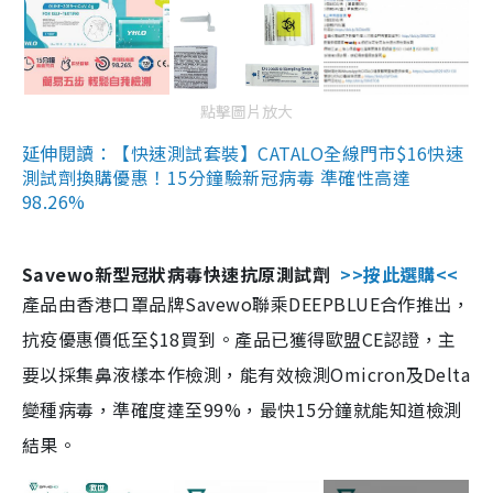
點擊圖片放大
延伸閱讀：【快速測試套裝】CATALO全線門市$16快速
測試劑換購優惠！15分鐘驗新冠病毒 準確性高達
98.26%
Savewo新型冠狀病毒快速抗原測試劑
>>按此選購<<
產品由香港口罩品牌Savewo聯乘DEEPBLUE合作推出，
抗疫優惠價低至$18買到。產品已獲得歐盟CE認證，主
要以採集鼻液樣本作檢測，能有效檢測Omicron及Delta
變種病毒，準確度達至99%，最快15分鐘就能知道檢測
結果。