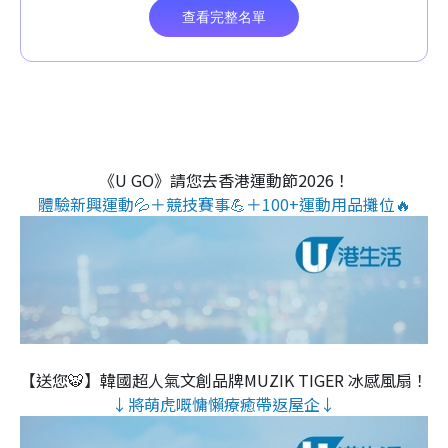
《U GO》請您去香港運動節2026！
體驗新興運動💦＋競技賽事💪＋100+運動用品攤位🔥
【送您🐯】韓國超人氣文創品牌MUZIK TIGER 冰感風扇！
↓將萌虎嘅慵懶療癒帶返屋企↓