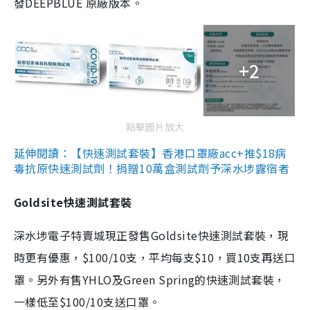
發DEEPBLUE 原廠版本。
+2
點擊圖片放大
延伸閱讀：【快速測試套裝】香港口罩廠acc+推$18病
毒抗原快速測試劑！捐贈10萬盒測試劑予深水埗露宿者
Goldsite快速測試套裝
深水埗電子特賣城現正發售Goldsite快速測試套裝，現
時更有優惠，$100/10支，平均每支$10，買10支再送口
罩。另外有售YHLO及Green Spring的快速測試套裝，
一樣低至$100/10支送口罩。