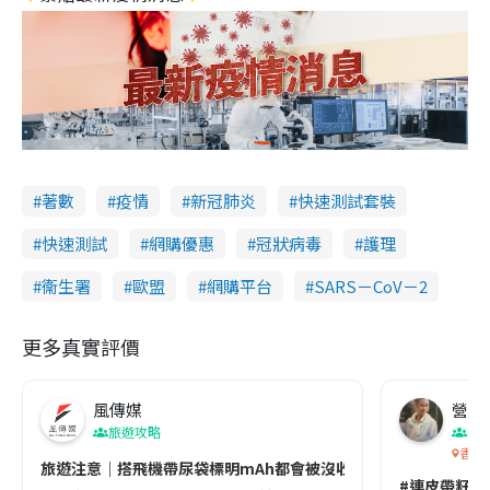
著數
疫情
新冠肺炎
快速測試套裝
快速測試
網購優惠
冠狀病毒
護理
衞生署
歐盟
網購平台
SARS－CoV－2
更多真實評價
風傳媒
營養教
旅遊攻略
生
香港
旅遊注意｜搭飛機帶尿袋標明mAh都會被沒收😱出發前切記檢查「1
#連皮帶籽都