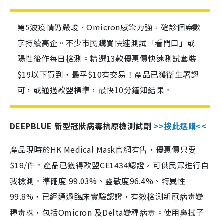
第5波疫情仍嚴峻，Omicron感染力強，確診個案數
字持續高企。不少市民購買快速測試「看門口」或
陽性後作每日檢測。精選13款優惠價快速測試套裝
$19以下買到，最平$10有交易！產品已獲衛生署認
可，或通過歐盟標準，最快10分鐘知結果。
DEEPBLUE 新型冠狀病毒抗原檢測試劑
>>按此選購<<
產品現時於HK Medical Mask官網有售，優惠價只要
$18/件。產品已獲得歐盟CE1434認證，可供民眾進行自
我檢測。準確度 99.03%、靈敏度96.4%、特異性
99.8%，已經通過臨床實驗認證，有效檢測新冠病毒變
種毒株，包括Omicron 及Delta變種病毒。使用鼻拭子