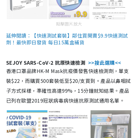
點擊圖片放大
延伸閱讀：【快速測試套裝】鄰住買開賣$9.9快速測試
劑！最快即日發貨 每日15萬盒補貨
SEJOY SARS-CoV-2 抗原快速檢測
>>按此選購<<
香港口罩品牌HK-M Mask抗疫價發售快速檢測劑，單支
裝$22，而購買500套裝低至$20/支買到。產品以鼻咽拭
子方式採樣，準確性高達99%，15分鐘就知結果。產品
已列在歐盟2019冠狀病毒病快速抗原測試通用名單。