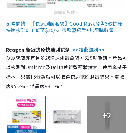
點擊圖片放大
延伸閱讀：【快速測試套裝】Good Mask發售3款抗原
快速檢測劑！低至$15/支 獲歐盟認證+無限購數量
Reagen 新冠抗原快速測試劑
>>按此選購<<
莎莎網店亦有售多款快速測試套裝，$19就買到。產品可
以檢測到Omicron及Delta等新型冠狀病毒，使用鼻拭子
樣本，只需15分鐘就可以取得快速抗原測試結果。靈敏
度95.2%，特異度98.1%。
+2