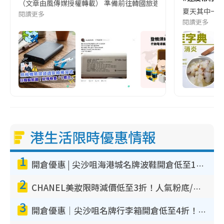
（文章由風傳媒授權轉載） 準備前往韓國旅遊的民眾，近期要特別留
夏天其中一種時
閱讀更多
閱讀更多
港生活限時優惠情報
1
開倉優惠 | 尖沙咀海港城名牌波鞋開倉低至1折！On鞋$899起／Joy&Peace鞋履$98起
2
CHANEL美妝限時減價低至3折！人氣粉底/唇膏/精華液低至$275！COCO香水都有平
3
開倉優惠｜尖沙咀名牌行李箱開倉低至4折！一連5日 American Tourister/ace./Hallmark $200起！