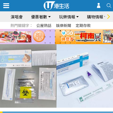
演唱會
優惠著數
玩樂情報
購物情報
熱門關鍵字：
公屋熱話
娛樂新聞
定期存款