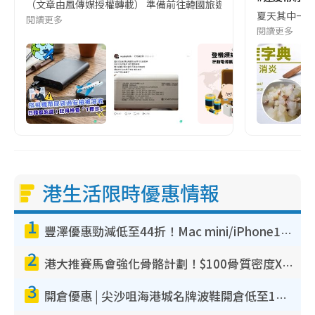
（文章由風傳媒授權轉載） 準備前往韓國旅遊的民眾，近期要特別留
夏天其中一種時
閱讀更多
閱讀更多
港生活限時優惠情報
1
豐澤優惠勁減低至44折！Mac mini/iPhone17Pro大減價！廚房家電$220起
2
港大推賽馬會強化骨骼計劃！$100骨質密度X光檢查 完成免費運動訓練送超市禮券！附參加資格
3
開倉優惠 | 尖沙咀海港城名牌波鞋開倉低至1折！On鞋$899起／Joy&Peace鞋履$98起