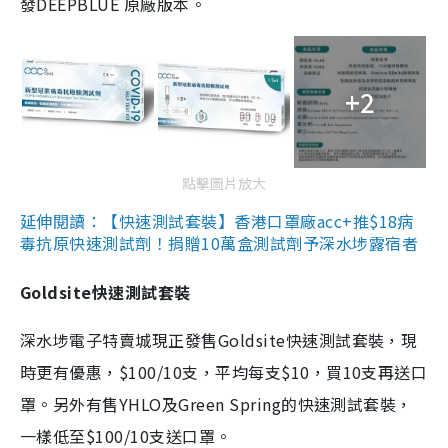
發DEEPBLUE 原廠版本。
+2
點擊圖片放大
延伸閱讀：【快速測試套裝】香港口罩廠acc+推$18病
毒抗原快速測試劑！捐贈10萬盒測試劑予深水埗露宿者
Goldsite快速測試套裝
深水埗電子特賣城現正發售Goldsite快速測試套裝，現
時更有優惠，$100/10支，平均每支$10，買10支再送口
罩。另外有售YHLO及Green Spring的快速測試套裝，
一樣低至$100/10支送口罩。