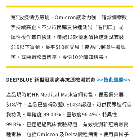
第5波疫情仍嚴峻，Omicron感染力強，確診個案數
字持續高企。不少市民購買快速測試「看門口」或
陽性後作每日檢測。精選13款優惠價快速測試套裝
$19以下買到，最平$10有交易！產品已獲衛生署認
可，或通過歐盟標準，最快10分鐘知結果。
DEEPBLUE 新型冠狀病毒抗原檢測試劑
>>按此選購<<
產品現時於HK Medical Mask官網有售，優惠價只要
$18/件。產品已獲得歐盟CE1434認證，可供民眾進行自
我檢測。準確度 99.03%、靈敏度96.4%、特異性
99.8%，已經通過臨床實驗認證，有效檢測新冠病毒變
種毒株，包括Omicron 及Delta變種病毒。使用鼻拭子