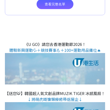
《U GO》請您去香港運動節2026！
體驗新興運動💦＋競技賽事💪＋100+運動用品攤位🔥
【送您🐯】韓國超人氣文創品牌MUZIK TIGER 冰感風扇！
↓將萌虎嘅慵懶療癒帶返屋企↓