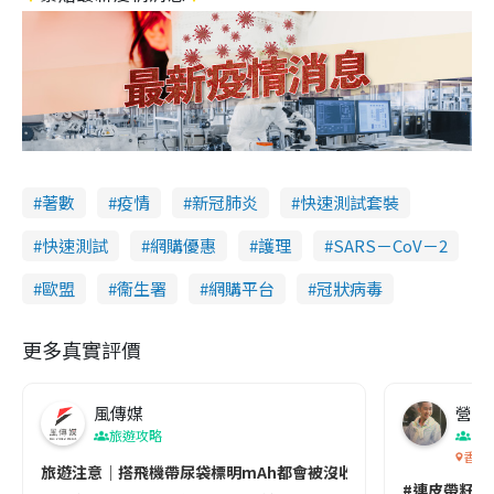
著數
疫情
新冠肺炎
快速測試套裝
快速測試
網購優惠
護理
SARS－CoV－2
歐盟
衞生署
網購平台
冠狀病毒
更多真實評價
風傳媒
營養教
旅遊攻略
生
香港
旅遊注意｜搭飛機帶尿袋標明mAh都會被沒收😱出發前切記檢查「1
#連皮帶籽都