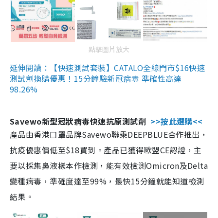
點擊圖片放大
延伸閱讀：【快速測試套裝】CATALO全線門市$16快速
測試劑換購優惠！15分鐘驗新冠病毒 準確性高達
98.26%
Savewo新型冠狀病毒快速抗原測試劑
>>按此選購<<
產品由香港口罩品牌Savewo聯乘DEEPBLUE合作推出，
抗疫優惠價低至$18買到。產品已獲得歐盟CE認證，主
要以採集鼻液樣本作檢測，能有效檢測Omicron及Delta
變種病毒，準確度達至99%，最快15分鐘就能知道檢測
結果。