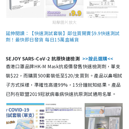
點擊圖片放大
延伸閱讀：【快速測試套裝】鄰住買開賣$9.9快速測試
劑！最快即日發貨 每日15萬盒補貨
SEJOY SARS-CoV-2 抗原快速檢測
>>按此選購<<
香港口罩品牌HK-M Mask抗疫價發售快速檢測劑，單支
裝$22，而購買500套裝低至$20/支買到。產品以鼻咽拭
子方式採樣，準確性高達99%，15分鐘就知結果。產品
已列在歐盟2019冠狀病毒病快速抗原測試通用名單。