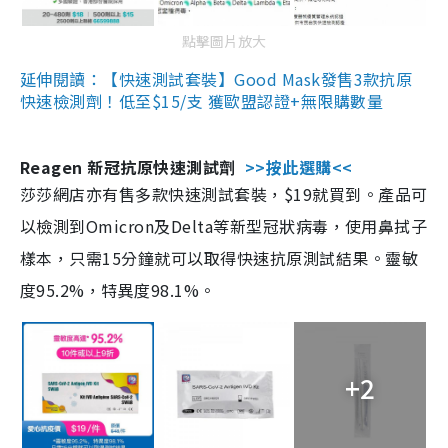
點擊圖片放大
延伸閱讀：【快速測試套裝】Good Mask發售3款抗原
快速檢測劑！低至$15/支 獲歐盟認證+無限購數量
Reagen 新冠抗原快速測試劑
>>按此選購<<
莎莎網店亦有售多款快速測試套裝，$19就買到。產品可
以檢測到Omicron及Delta等新型冠狀病毒，使用鼻拭子
樣本，只需15分鐘就可以取得快速抗原測試結果。靈敏
度95.2%，特異度98.1%。
+2