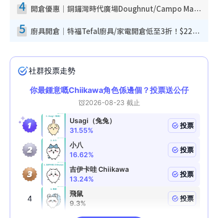
4
開倉優惠｜銅鑼灣時代廣場Doughnut/Campo Marzio開倉低至1折！背囊、書包、手袋劈價$200起
5
廚具開倉｜特福Tefal廚具/家電開倉低至3折！$220起買平底鍋/炒鑊/湯煲！電飯煲/吸塵機/燙斗$418起