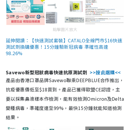
點擊圖片放大
延伸閱讀：【快速測試套裝】CATALO全線門市$16快速
測試劑換購優惠！15分鐘驗新冠病毒 準確性高達
98.26%
Savewo新型冠狀病毒快速抗原測試劑
>>按此選購<<
產品由香港口罩品牌Savewo聯乘DEEPBLUE合作推出，
抗疫優惠價低至$18買到。產品已獲得歐盟CE認證，主
要以採集鼻液樣本作檢測，能有效檢測Omicron及Delta
變種病毒，準確度達至99%，最快15分鐘就能知道檢測
結果。