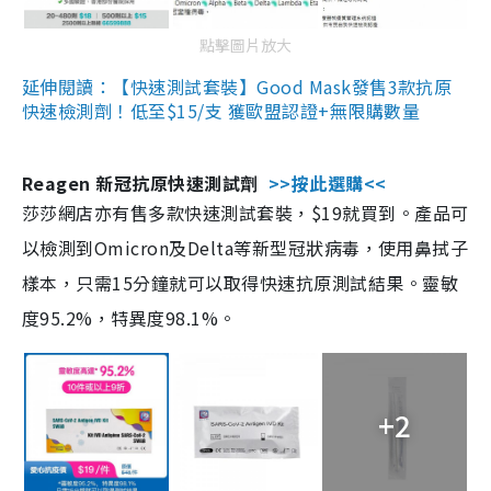
點擊圖片放大
延伸閱讀：【快速測試套裝】Good Mask發售3款抗原
快速檢測劑！低至$15/支 獲歐盟認證+無限購數量
Reagen 新冠抗原快速測試劑
>>按此選購<<
莎莎網店亦有售多款快速測試套裝，$19就買到。產品可
以檢測到Omicron及Delta等新型冠狀病毒，使用鼻拭子
樣本，只需15分鐘就可以取得快速抗原測試結果。靈敏
度95.2%，特異度98.1%。
+2