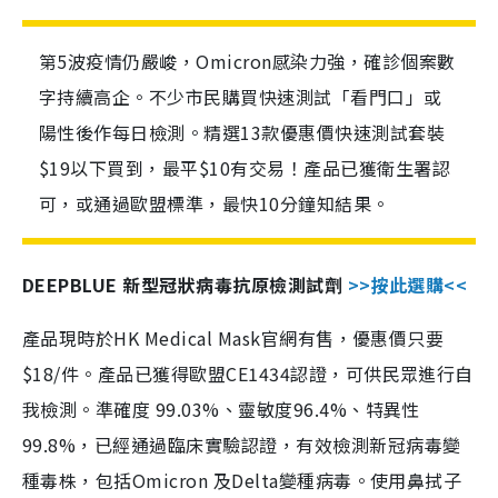
第5波疫情仍嚴峻，Omicron感染力強，確診個案數
字持續高企。不少市民購買快速測試「看門口」或
陽性後作每日檢測。精選13款優惠價快速測試套裝
$19以下買到，最平$10有交易！產品已獲衛生署認
可，或通過歐盟標準，最快10分鐘知結果。
DEEPBLUE 新型冠狀病毒抗原檢測試劑
>>按此選購<<
產品現時於HK Medical Mask官網有售，優惠價只要
$18/件。產品已獲得歐盟CE1434認證，可供民眾進行自
我檢測。準確度 99.03%、靈敏度96.4%、特異性
99.8%，已經通過臨床實驗認證，有效檢測新冠病毒變
種毒株，包括Omicron 及Delta變種病毒。使用鼻拭子