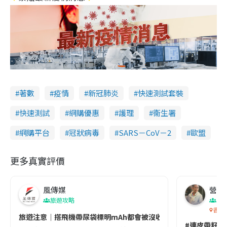
著數
疫情
新冠肺炎
快速測試套裝
快速測試
網購優惠
護理
衞生署
網購平台
冠狀病毒
SARS－CoV－2
歐盟
更多真實評價
風傳媒
營養教
旅遊攻略
生
香港
旅遊注意｜搭飛機帶尿袋標明mAh都會被沒收😱出發前切記檢查「1
#連皮帶籽都