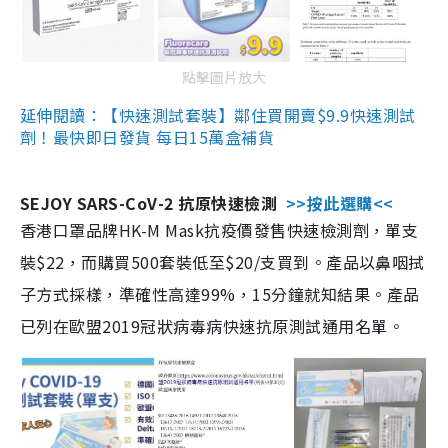
點擊圖片放大
延伸閱讀：【快速測試套裝】鄰住買開賣$9.9快速測試
劑！最快即日發貨 每日15萬盒補貨
SEJOY SARS-CoV-2 抗原快速檢測
>>按此選購<<
香港口罩品牌HK-M Mask抗疫價發售快速檢測劑，單支
裝$22，而購買500套裝低至$20/支買到。產品以鼻咽拭
子方式採樣，準確性高達99%，15分鐘就知結果。產品
已列在歐盟2019冠狀病毒病快速抗原測試通用名單。