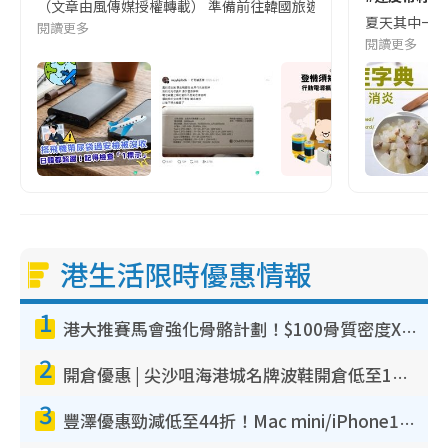
（文章由風傳媒授權轉載） 準備前往韓國旅遊的民眾，近期要特別留
夏天其中一種時
閱讀更多
閱讀更多
港生活限時優惠情報
1
港大推賽馬會強化骨骼計劃！$100骨質密度X光檢查 完成免費運動訓練送超市禮券！附參加資格
2
開倉優惠 | 尖沙咀海港城名牌波鞋開倉低至1折！On鞋$899起／Joy&Peace鞋履$98起
3
豐澤優惠勁減低至44折！Mac mini/iPhone17Pro大減價！廚房家電$220起