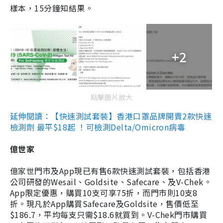
樣本，15分鐘知結果。
+2
點擊圖片放大
延伸閱讀：【快速測試套裝】香港口罩品牌開賣2款快速
檢測劑 最平$18起 ！可檢測Delta/Omicron病毒
億世家
億家世門市及App現已有售6款快速測試套裝，包括香港
公司研發的Wesail、Goldsite、Safecare、及V-Chek。
App限定優惠，購買10支可享75折，而門市則10支8
折。現凡於App購買Safecare及Goldsite，售價低至
$186.7，平均每支只需$18.6就買到。V-Chek門市購買