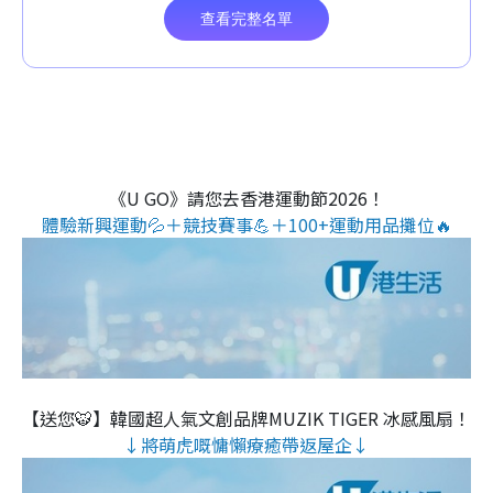
《U GO》請您去香港運動節2026！
體驗新興運動💦＋競技賽事💪＋100+運動用品攤位🔥
【送您🐯】韓國超人氣文創品牌MUZIK TIGER 冰感風扇！
↓將萌虎嘅慵懶療癒帶返屋企↓