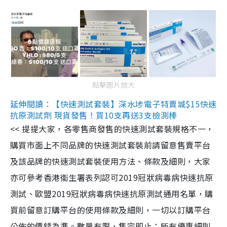
點擊圖片放大
延伸閱讀：【快速測試套裝】深水埗電子特賣城$15快速
抗原測試劑 現貨發售！買10支再送3支檢測棒
<< 提提大家，各零售商發售的快速測試套裝規格不一，
購買市面上不同品牌的快速測試套裝前請留意售賣平台
及該品牌的快速測試套裝使用方法、條款及細則，大家
亦可參考香港衞生署表列認可2019冠狀病毒病快速抗原
測試、歐盟2019冠狀病毒病快速抗原測試通用名單，購
買前留意訂購平台的使用條款及細則，一切以訂購平台
公佈的價錢為準。數量有限，售完即止；所有優惠細則