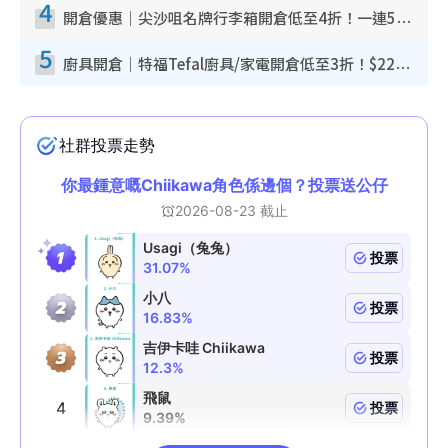
4
開倉優惠｜尖沙咀名牌行李箱開倉低至4折！一連5日 American Tourister/ace./Hallmark $200起！
5
廚具開倉｜特福Tefal廚具/家電開倉低至3折！$220起買平底鍋/炒鑊/湯煲！電飯煲/吸塵機/燙斗$418起