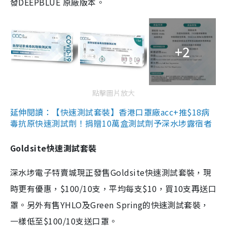
發DEEPBLUE 原廠版本。
+2
點擊圖片放大
延伸閱讀：【快速測試套裝】香港口罩廠acc+推$18病
毒抗原快速測試劑！捐贈10萬盒測試劑予深水埗露宿者
Goldsite快速測試套裝
深水埗電子特賣城現正發售Goldsite快速測試套裝，現
時更有優惠，$100/10支，平均每支$10，買10支再送口
罩。另外有售YHLO及Green Spring的快速測試套裝，
一樣低至$100/10支送口罩。