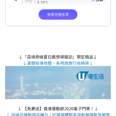
↓「森境奇緣夏日異想尋龍記」限定精品↓
↓漫遊秘境地墊、多用途旅行收納袋↓
↓ 【免費送】香港運動節2026電子門票！↓
↓ 設過百運動用品攤位 / 可現場體驗多項新穎運動及觀賞