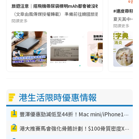
香港
旅遊注意｜搭飛機帶尿袋標明mAh都會被沒收😱出發前切記檢查「1
#連皮帶籽都
（文章由風傳媒授權轉載） 準備前往韓國旅遊的民眾，近期要特別留
夏天其中一種時
閱讀更多
閱讀更多
港生活限時優惠情報
1
豐澤優惠勁減低至44折！Mac mini/iPhone17Pro大減價！廚房家電$220起
2
港大推賽馬會強化骨骼計劃！$100骨質密度X光檢查 完成免費運動訓練送超市禮券！附參加資格