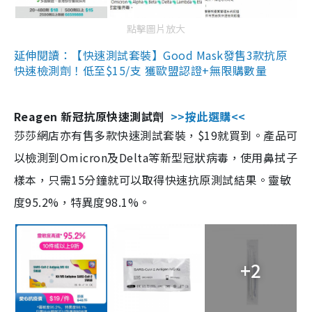
點擊圖片放大
延伸閱讀：【快速測試套裝】Good Mask發售3款抗原
快速檢測劑！低至$15/支 獲歐盟認證+無限購數量
Reagen 新冠抗原快速測試劑
>>按此選購<<
莎莎網店亦有售多款快速測試套裝，$19就買到。產品可
以檢測到Omicron及Delta等新型冠狀病毒，使用鼻拭子
樣本，只需15分鐘就可以取得快速抗原測試結果。靈敏
度95.2%，特異度98.1%。
+2