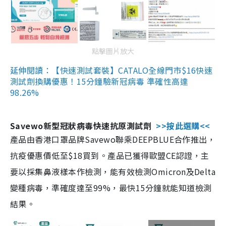
點擊圖片放大
延伸閱讀：【快速測試套裝】CATALO全線門市$16快速
測試劑換購優惠！15分鐘驗新冠病毒 準確性高達
98.26%
Savewo新型冠狀病毒快速抗原測試劑
>>按此選購<<
產品由香港口罩品牌Savewo聯乘DEEPBLUE合作推出，
抗疫優惠價低至$18買到。產品已獲得歐盟CE認證，主
要以採集鼻液樣本作檢測，能有效檢測Omicron及Delta
變種病毒，準確度達至99%，最快15分鐘就能知道檢測
結果。