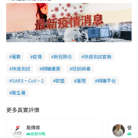
著數
疫情
新冠肺炎
快速測試套裝
快速測試
網購優惠
冠狀病毒
SARS－CoV－2
歐盟
護理
網購平台
衞生署
更多真實評價
風傳媒
營養教
旅遊攻略
生