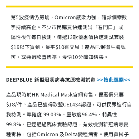
第5波疫情仍嚴峻，Omicron感染力強，確診個案數
字持續高企。不少市民購買快速測試「看門口」或
陽性後作每日檢測。精選13款優惠價快速測試套裝
$19以下買到，最平$10有交易！產品已獲衛生署認
可，或通過歐盟標準，最快10分鐘知結果。
DEEPBLUE 新型冠狀病毒抗原檢測試劑
>>按此選購<<
產品現時於HK Medical Mask官網有售，優惠價只要
$18/件。產品已獲得歐盟CE1434認證，可供民眾進行自
我檢測。準確度 99.03%、靈敏度96.4%、特異性
99.8%，已經通過臨床實驗認證，有效檢測新冠病毒變
種毒株，包括Omicron 及Delta變種病毒。使用鼻拭子