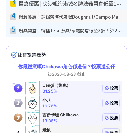
3
開倉優惠 | 尖沙咀海港城名牌波鞋開倉低至1折！On鞋$899起／Joy&Peace鞋履$98起
4
開倉優惠｜銅鑼灣時代廣場Doughnut/Campo Marzio開倉低至1折！背囊、書包、手袋劈價$200起
5
廚具開倉｜特福Tefal廚具/家電開倉低至3折！$220起買平底鍋/炒鑊/湯煲！電飯煲/吸塵機/燙斗$418起