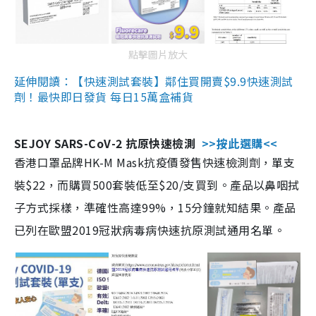
點擊圖片放大
延伸閱讀：【快速測試套裝】鄰住買開賣$9.9快速測試
劑！最快即日發貨 每日15萬盒補貨
SEJOY SARS-CoV-2 抗原快速檢測
>>按此選購<<
香港口罩品牌HK-M Mask抗疫價發售快速檢測劑，單支
裝$22，而購買500套裝低至$20/支買到。產品以鼻咽拭
子方式採樣，準確性高達99%，15分鐘就知結果。產品
已列在歐盟2019冠狀病毒病快速抗原測試通用名單。