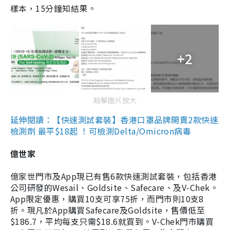
樣本，15分鐘知結果。
+2
點擊圖片放大
延伸閱讀：【快速測試套裝】香港口罩品牌開賣2款快速
檢測劑 最平$18起 ！可檢測Delta/Omicron病毒
億世家
億家世門市及App現已有售6款快速測試套裝，包括香港
公司研發的Wesail、Goldsite、Safecare、及V-Chek。
App限定優惠，購買10支可享75折，而門市則10支8
折。現凡於App購買Safecare及Goldsite，售價低至
$186.7，平均每支只需$18.6就買到。V-Chek門市購買