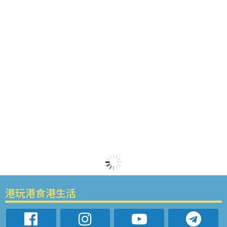
港玩港食港生活