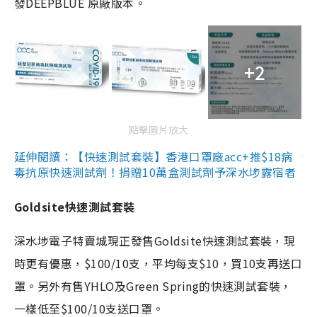
發DEEPBLUE 原廠版本。
+2
點擊圖片放大
延伸閱讀：【快速測試套裝】香港口罩廠acc+推$18病
毒抗原快速測試劑！捐贈10萬盒測試劑予深水埗露宿者
Goldsite快速測試套裝
深水埗電子特賣城現正發售Goldsite快速測試套裝，現
時更有優惠，$100/10支，平均每支$10，買10支再送口
罩。另外有售YHLO及Green Spring的快速測試套裝，
一樣低至$100/10支送口罩。