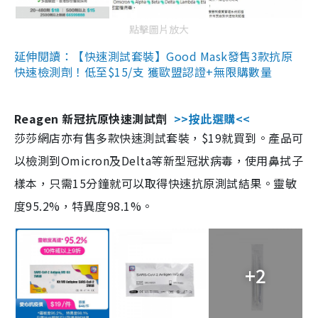
點擊圖片放大
延伸閱讀：【快速測試套裝】Good Mask發售3款抗原
快速檢測劑！低至$15/支 獲歐盟認證+無限購數量
Reagen 新冠抗原快速測試劑
>>按此選購<<
莎莎網店亦有售多款快速測試套裝，$19就買到。產品可
以檢測到Omicron及Delta等新型冠狀病毒，使用鼻拭子
樣本，只需15分鐘就可以取得快速抗原測試結果。靈敏
度95.2%，特異度98.1%。
+2