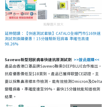
點擊圖片放大
延伸閱讀：【快速測試套裝】CATALO全線門市$16快速
測試劑換購優惠！15分鐘驗新冠病毒 準確性高達
98.26%
Savewo新型冠狀病毒快速抗原測試劑
>>按此選購<<
產品由香港口罩品牌Savewo聯乘DEEPBLUE合作推出，
抗疫優惠價低至$18買到。產品已獲得歐盟CE認證，主
要以採集鼻液樣本作檢測，能有效檢測Omicron及Delta
變種病毒，準確度達至99%，最快15分鐘就能知道檢測
結果。