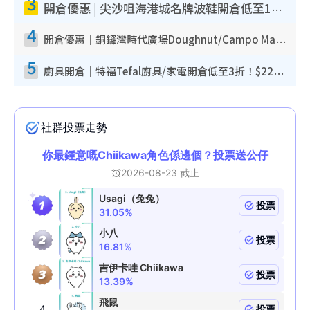
3
開倉優惠 | 尖沙咀海港城名牌波鞋開倉低至1折！On鞋$899起／Joy&Peace鞋履$98起
4
開倉優惠｜銅鑼灣時代廣場Doughnut/Campo Marzio開倉低至1折！背囊、書包、手袋劈價$200起
5
廚具開倉｜特福Tefal廚具/家電開倉低至3折！$220起買平底鍋/炒鑊/湯煲！電飯煲/吸塵機/燙斗$418起