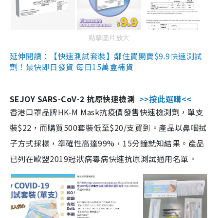
點擊圖片放大
延伸閱讀：【快速測試套裝】鄰住買開賣$9.9快速測試
劑！最快即日發貨 每日15萬盒補貨
SEJOY SARS-CoV-2 抗原快速檢測
>>按此選購<<
香港口罩品牌HK-M Mask抗疫價發售快速檢測劑，單支
裝$22，而購買500套裝低至$20/支買到。產品以鼻咽拭
子方式採樣，準確性高達99%，15分鐘就知結果。產品
已列在歐盟2019冠狀病毒病快速抗原測試通用名單。