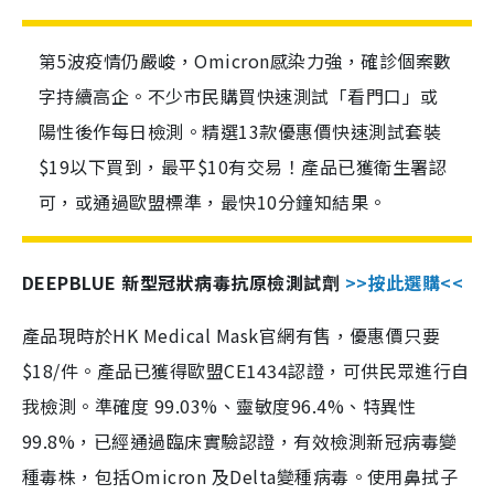
第5波疫情仍嚴峻，Omicron感染力強，確診個案數
字持續高企。不少市民購買快速測試「看門口」或
陽性後作每日檢測。精選13款優惠價快速測試套裝
$19以下買到，最平$10有交易！產品已獲衛生署認
可，或通過歐盟標準，最快10分鐘知結果。
DEEPBLUE 新型冠狀病毒抗原檢測試劑
>>按此選購<<
產品現時於HK Medical Mask官網有售，優惠價只要
$18/件。產品已獲得歐盟CE1434認證，可供民眾進行自
我檢測。準確度 99.03%、靈敏度96.4%、特異性
99.8%，已經通過臨床實驗認證，有效檢測新冠病毒變
種毒株，包括Omicron 及Delta變種病毒。使用鼻拭子