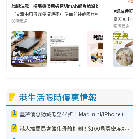
香港
旅遊注意｜搭飛機帶尿袋標明mAh都會被沒收😱出發前切記檢查「1
#連皮帶籽都
（文章由風傳媒授權轉載） 準備前往韓國旅遊的民眾，近期要特別留
夏天其中一種時
閱讀更多
閱讀更多
港生活限時優惠情報
1
豐澤優惠勁減低至44折！Mac mini/iPhone17Pro大減價！廚房家電$220起
2
港大推賽馬會強化骨骼計劃！$100骨質密度X光檢查 完成免費運動訓練送超市禮券！附參加資格