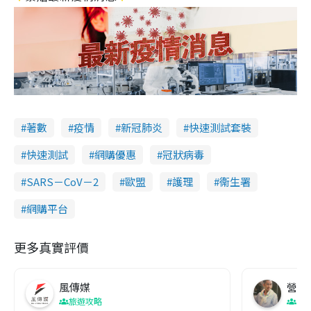
著數
疫情
新冠肺炎
快速測試套裝
快速測試
網購優惠
冠狀病毒
SARS－CoV－2
歐盟
護理
衞生署
網購平台
更多真實評價
風傳媒
營養教
旅遊攻略
生