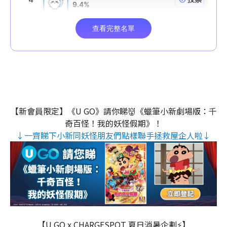
【新會員限定】《U GO》請你睇👹《蠟筆小新劇場版：千
奇百怪！我的妖怪假期》！
↓一齊睇下小新同妖怪朋友們點樣聯手拯救屋企人啦↓
【U GO x CHARGESPOT 夏日消暑企劃⚡】