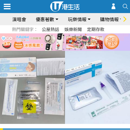
演唱會
優惠著數
玩樂情報
購物情報
熱門關鍵字：
公屋熱話
娛樂新聞
定期存款