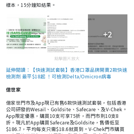
樣本，15分鐘知結果。
+2
點擊圖片放大
延伸閱讀：【快速測試套裝】香港口罩品牌開賣2款快速
檢測劑 最平$18起 ！可檢測Delta/Omicron病毒
億世家
億家世門市及App現已有售6款快速測試套裝，包括香港
公司研發的Wesail、Goldsite、Safecare、及V-Chek。
App限定優惠，購買10支可享75折，而門市則10支8
折。現凡於App購買Safecare及Goldsite，售價低至
$186.7，平均每支只需$18.6就買到。V-Chek門市購買