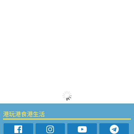
港玩港食港生活