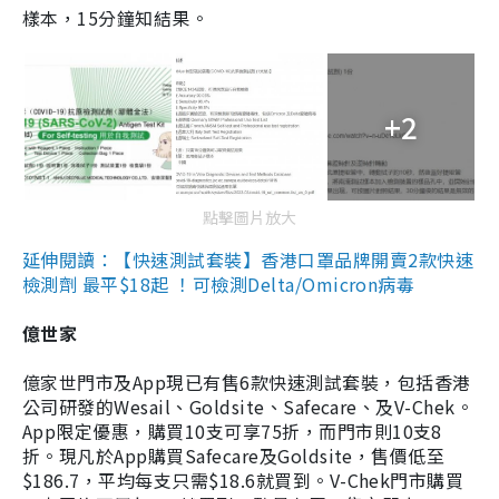
樣本，15分鐘知結果。
+2
點擊圖片放大
延伸閱讀：【快速測試套裝】香港口罩品牌開賣2款快速
檢測劑 最平$18起 ！可檢測Delta/Omicron病毒
億世家
億家世門市及App現已有售6款快速測試套裝，包括香港
公司研發的Wesail、Goldsite、Safecare、及V-Chek。
App限定優惠，購買10支可享75折，而門市則10支8
折。現凡於App購買Safecare及Goldsite，售價低至
$186.7，平均每支只需$18.6就買到。V-Chek門市購買