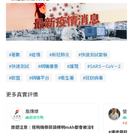
著數
疫情
新冠肺炎
快速測試套裝
快速測試
網購優惠
護理
SARS－CoV－2
歐盟
網購平台
衞生署
冠狀病毒
更多真實評價
風傳媒
營養教
旅遊攻略
生
香港
旅遊注意｜搭飛機帶尿袋標明mAh都會被沒收😱出發前切記檢查「1
#連皮帶籽都