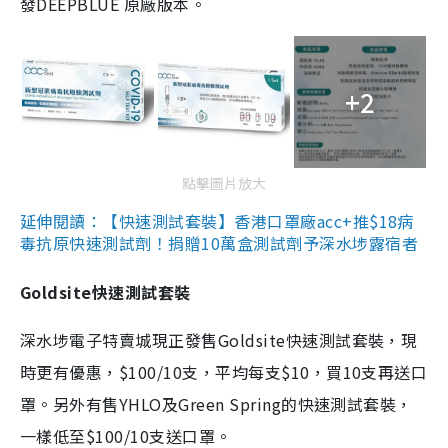
發DEEPBLUE 原廠版本。
+2
點擊圖片放大
延伸閱讀：【快速測試套裝】香港口罩廠acc+推$18病
毒抗原快速測試劑！捐贈10萬盒測試劑予深水埗露宿者
Goldsite快速測試套裝
深水埗電子特賣城現正發售Goldsite快速測試套裝，現
時更有優惠，$100/10支，平均每支$10，買10支再送口
罩。另外有售YHLO及Green Spring的快速測試套裝，
一樣低至$100/10支送口罩。