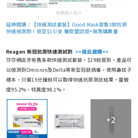
點擊圖片放大
延伸閱讀：【快速測試套裝】Good Mask發售3款抗原
快速檢測劑！低至$15/支 獲歐盟認證+無限購數量
Reagen 新冠抗原快速測試劑
>>按此選購<<
莎莎網店亦有售多款快速測試套裝，$19就買到。產品可
以檢測到Omicron及Delta等新型冠狀病毒，使用鼻拭子
樣本，只需15分鐘就可以取得快速抗原測試結果。靈敏
度95.2%，特異度98.1%。
+2