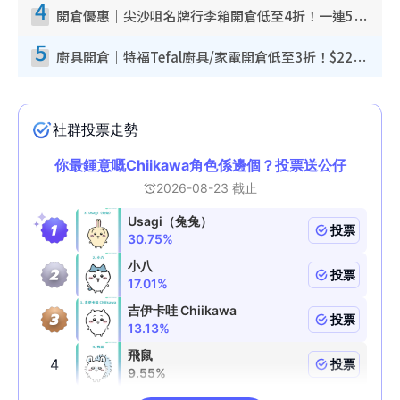
4
開倉優惠｜尖沙咀名牌行李箱開倉低至4折！一連5日 American Tourister/ace./Hallmark $200起！
5
廚具開倉｜特福Tefal廚具/家電開倉低至3折！$220起買平底鍋/炒鑊/湯煲！電飯煲/吸塵機/燙斗$418起