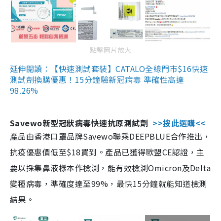
點擊圖片放大
延伸閱讀：【快速測試套裝】CATALO全線門市$16快速
測試劑換購優惠！15分鐘驗新冠病毒 準確性高達
98.26%
Savewo新型冠狀病毒快速抗原測試劑
>>按此選購<<
產品由香港口罩品牌Savewo聯乘DEEPBLUE合作推出，
抗疫優惠價低至$18買到。產品已獲得歐盟CE認證，主
要以採集鼻液樣本作檢測，能有效檢測Omicron及Delta
變種病毒，準確度達至99%，最快15分鐘就能知道檢測
結果。