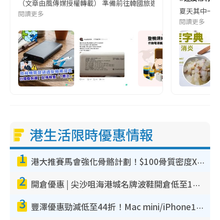
（文章由風傳媒授權轉載） 準備前往韓國旅遊的民眾，近期要特別留
夏天其中一種時
閱讀更多
閱讀更多
港生活限時優惠情報
1
港大推賽馬會強化骨骼計劃！$100骨質密度X光檢查 完成免費運動訓練送超市禮券！附參加資格
2
開倉優惠 | 尖沙咀海港城名牌波鞋開倉低至1折！On鞋$899起／Joy&Peace鞋履$98起
3
豐澤優惠勁減低至44折！Mac mini/iPhone17Pro大減價！廚房家電$220起