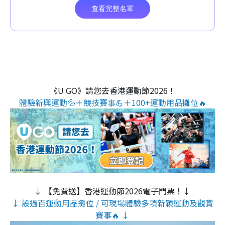
《U GO》請您去香港運動節2026！
體驗新興運動💦＋競技賽事💪＋100+運動用品攤位🔥
↓ 【免費送】香港運動節2026電子門票！↓
↓ 設過百運動用品攤位 / 可現場體驗多項新穎運動及觀賞
賽事🔥 ↓