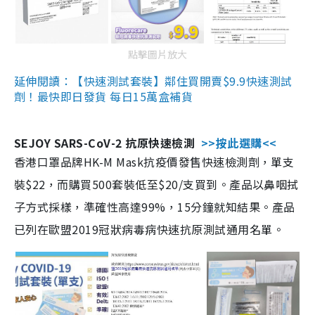
點擊圖片放大
延伸閱讀：【快速測試套裝】鄰住買開賣$9.9快速測試
劑！最快即日發貨 每日15萬盒補貨
SEJOY SARS-CoV-2 抗原快速檢測
>>按此選購<<
香港口罩品牌HK-M Mask抗疫價發售快速檢測劑，單支
裝$22，而購買500套裝低至$20/支買到。產品以鼻咽拭
子方式採樣，準確性高達99%，15分鐘就知結果。產品
已列在歐盟2019冠狀病毒病快速抗原測試通用名單。