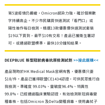
第5波疫情仍嚴峻，Omicron感染力強，確診個案數
字持續高企。不少市民購買快速測試「看門口」或
陽性後作每日檢測。精選13款優惠價快速測試套裝
$19以下買到，最平$10有交易！產品已獲衛生署認
可，或通過歐盟標準，最快10分鐘知結果。
DEEPBLUE 新型冠狀病毒抗原檢測試劑
>>按此選購<<
產品現時於HK Medical Mask官網有售，優惠價只要
$18/件。產品已獲得歐盟CE1434認證，可供民眾進行自
我檢測。準確度 99.03%、靈敏度96.4%、特異性
99.8%，已經通過臨床實驗認證，有效檢測新冠病毒變
種毒株，包括Omicron 及Delta變種病毒。使用鼻拭子