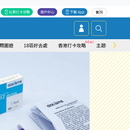
社群打卡攻略
商戶中心
下載 App
繁
简
周圍遊
18區好去處
香港打卡攻略
主題特集