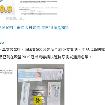
點擊圖片放大
速測試劑！最快即日發貨 每日15萬盒補貨
<<
，單支裝$22，而購買500套裝低至$20/支買到。產品以鼻咽
品已列在歐盟2019冠狀病毒病快速抗原測試通用名單。