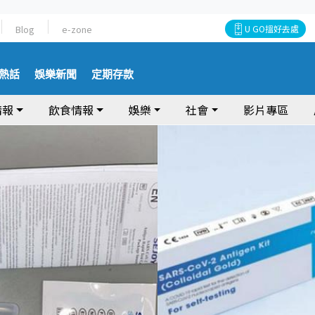
Blog
e-zone
U GO搵好去處
熱話
娛樂新聞
定期存款
情報
飲食情報
娛樂
社會
影片專區