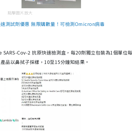
點擊圖片放大
測試劑優惠 無限購數量！可檢測Omicron病毒
are SARS-Cov-2 抗原快速檢測盒，每20劑獨立包裝為1個單位
5。產品以鼻拭子採樣，10至15分鐘知結果。