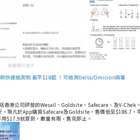
點擊圖片放大
檢測劑 最平$18起 ！可檢測Delta/Omicron病毒
研發的Wesail、Goldsite、Safecare、及V-Chek。
凡於App購買Safecare及Goldsite，售價低至$186.7
均不用$17.9就買到，數量有限，售完即止。