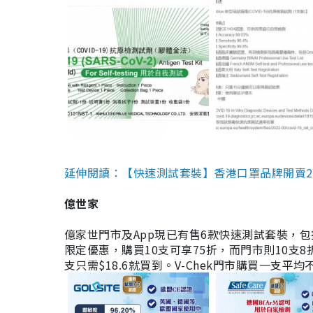
延伸閱讀：【快速測試套裝】香港口罩品牌開賣2款快速
億世家
億家世門市及App現已有售6款快速測試套裝，包括香港公司
限定優惠，購買10支可享75折，而門市則10支8折。現
支只需$18.6就買到。V-Chek門市購買一支平