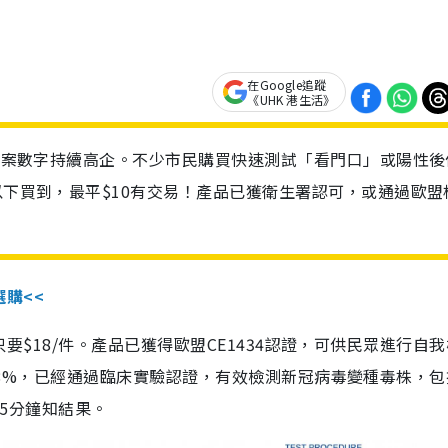
在Google追蹤
《UHK 港生活》
診個案數字持續高企。不少市民購買快速測試「看門口」或陽性後
以下買到，最平$10有交易！產品已獲衛生署認可，或通過歐盟
選購<<
惠價只要$18/件。產品已獲得歐盟CE1434認證，可供民眾進行自
性99.8%，已經通過臨床實驗認證，有效檢測新冠病毒變種毒株，
，15分鐘知結果。