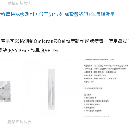
點擊圖片放大
3款抗原快速檢測劑！低至$15/支 獲歐盟認證+無限購數量
品可以檢測到Omicron及Delta等新型冠狀病毒，使用鼻拭
度95.2%，特異度98.1%。
點擊圖片放大