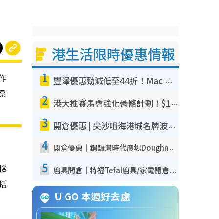
港生活限時優惠情報
1
作
豐澤優惠勁減低至44折！Mac mini/iPhone17Pro大減價！廚房家電$220起
標
2
港大推賽馬會強化骨骼計劃！$100骨質密度X光檢查 完成免費運動訓練送超市禮券！附參加資格
3
開倉優惠 | 尖沙咀海港城名牌波鞋開倉低至1折！On鞋$899起／Joy&Peace鞋履$98起
4
開倉優惠｜銅鑼灣時代廣場Doughnut/Campo Marzio開倉低至1折！背囊、書包、手袋劈價$200起
5
我檢
廚具開倉｜特福Tefal廚具/家電開倉低至3折！$220起買平底鍋/炒鑊/湯煲！電飯煲/吸塵機/燙斗$418起
包括
U GO 本週好去處