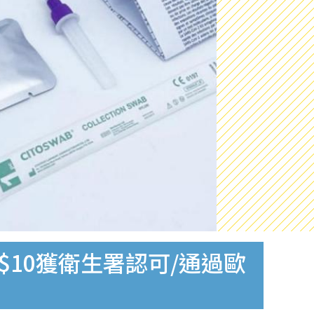
$10獲衛生署認可/通過歐