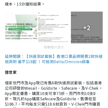
樣本，15分鐘知結果。
+2
點擊圖片放大
延伸閱讀：【快速測試套裝】香港口罩品牌開賣2款快速
檢測劑 最平$18起 ！可檢測Delta/Omicron病毒
億世家
億家世門市及App現已有售6款快速測試套裝，包括香港
公司研發的Wesail、Goldsite、Safecare、及V-Chek。
App限定優惠，購買10支可享75折，而門市則10支8
折。現凡於App購買Safecare及Goldsite，售價低至
$186.7，平均每支只需$18.6就買到。V-Chek門市購買