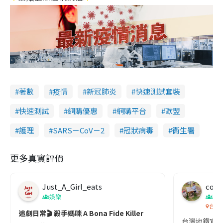
著數
疫情
新冠肺炎
快速測試套裝
快速測試
網購優惠
網購平台
歐盟
護理
SARS－CoV－2
冠狀病毒
衞生署
更多真實評價
Just_A_Girl_eats
co c
娛樂
吹
台灣
追劇日常🎬 殺手媽咪 A Bona Fide Killer
台灣地鐵宣