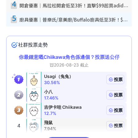
4
開倉優惠｜馬拉松開倉低至3折！直擊$99起買adidas／New Balance／Puma鞋款 STANLEY保溫杯劈價至$119起
5
廚具優惠｜普樂氏/意美廚/Buffalo廚具低至3折！$89起買煎鍋／炒鑊／個人鍋 同場小家電激減至$99起