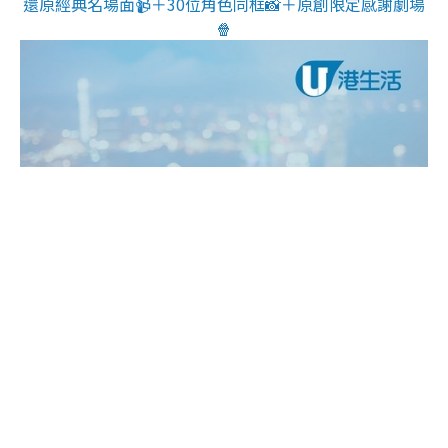
還原經典名場面📹＋30位角色同框📸＋原創限定感謝劇場
🍿