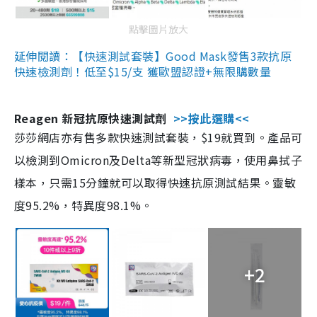
點擊圖片放大
延伸閱讀：【快速測試套裝】Good Mask發售3款抗原
快速檢測劑！低至$15/支 獲歐盟認證+無限購數量
Reagen 新冠抗原快速測試劑
>>按此選購<<
莎莎網店亦有售多款快速測試套裝，$19就買到。產品可
以檢測到Omicron及Delta等新型冠狀病毒，使用鼻拭子
樣本，只需15分鐘就可以取得快速抗原測試結果。靈敏
度95.2%，特異度98.1%。
+2