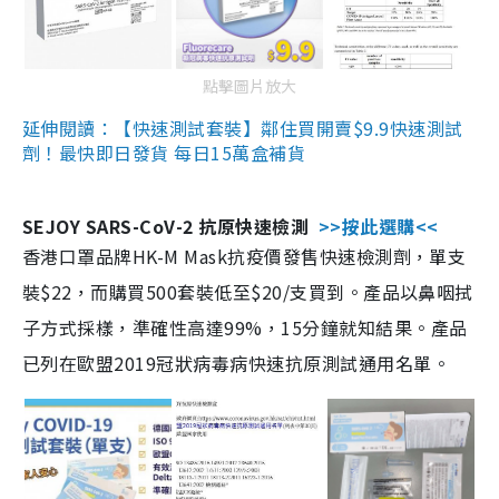
點擊圖片放大
延伸閱讀：【快速測試套裝】鄰住買開賣$9.9快速測試
劑！最快即日發貨 每日15萬盒補貨
SEJOY SARS-CoV-2 抗原快速檢測
>>按此選購<<
香港口罩品牌HK-M Mask抗疫價發售快速檢測劑，單支
裝$22，而購買500套裝低至$20/支買到。產品以鼻咽拭
子方式採樣，準確性高達99%，15分鐘就知結果。產品
已列在歐盟2019冠狀病毒病快速抗原測試通用名單。