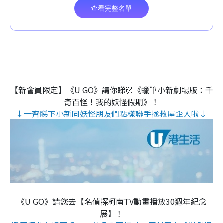
【新會員限定】《U GO》請你睇👹《蠟筆小新劇場版：千
奇百怪！我的妖怪假期》！
↓一齊睇下小新同妖怪朋友們點樣聯手拯救屋企人啦↓
《U GO》請您去【名偵探柯南TV動畫播放30週年紀念
展】！