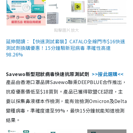
點擊圖片放大
延伸閱讀：【快速測試套裝】CATALO全線門市$16快速
測試劑換購優惠！15分鐘驗新冠病毒 準確性高達
98.26%
Savewo新型冠狀病毒快速抗原測試劑
>>按此選購<<
產品由香港口罩品牌Savewo聯乘DEEPBLUE合作推出，
抗疫優惠價低至$18買到。產品已獲得歐盟CE認證，主
要以採集鼻液樣本作檢測，能有效檢測Omicron及Delta
變種病毒，準確度達至99%，最快15分鐘就能知道檢測
結果。