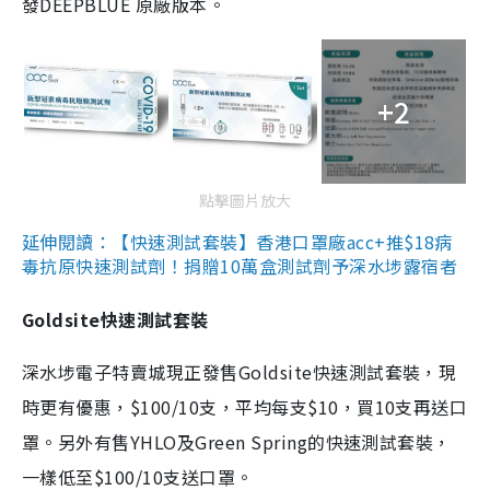
發DEEPBLUE 原廠版本。
+2
點擊圖片放大
延伸閱讀：【快速測試套裝】香港口罩廠acc+推$18病
毒抗原快速測試劑！捐贈10萬盒測試劑予深水埗露宿者
Goldsite快速測試套裝
深水埗電子特賣城現正發售Goldsite快速測試套裝，現
時更有優惠，$100/10支，平均每支$10，買10支再送口
罩。另外有售YHLO及Green Spring的快速測試套裝，
一樣低至$100/10支送口罩。