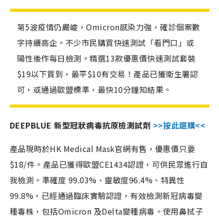
第5波疫情仍嚴峻，Omicron感染力強，確診個案數
字持續高企。不少市民購買快速測試「看門口」或
陽性後作每日檢測。精選13款優惠價快速測試套裝
$19以下買到，最平$10有交易！產品已獲衛生署認
可，或通過歐盟標準，最快10分鐘知結果。
DEEPBLUE 新型冠狀病毒抗原檢測試劑
>>按此選購<<
產品現時於HK Medical Mask官網有售，優惠價只要
$18/件。產品已獲得歐盟CE1434認證，可供民眾進行自
我檢測。準確度 99.03%、靈敏度96.4%、特異性
99.8%，已經通過臨床實驗認證，有效檢測新冠病毒變
種毒株，包括Omicron 及Delta變種病毒。使用鼻拭子