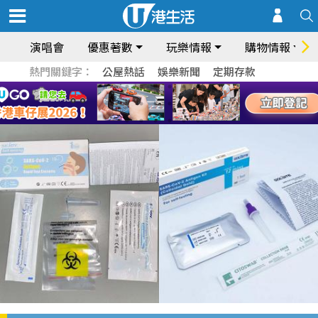
演唱會
優惠著數
玩樂情報
購物情報
熱門關鍵字：
公屋熱話
娛樂新聞
定期存款