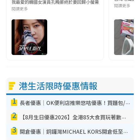
我最愛的韓國女演員孔曉振終於要回歸小螢幕啦!這次的劇本改編自同名
閱讀更多
閱讀更多
港生活限時優惠情報
1
長者優惠｜OK便利店推樂悠咭優惠！買麵包/牛奶/保健品拍卡即減
2
【8月生日優惠2026】全港85大食買玩著數攻略 自助餐/火鍋放題同行免費＋誠品/DONKI送現金券
3
開倉優惠｜銅鑼灣MICHAEL KORS開倉低至17折！直擊$500起買手袋/銀包/鞋款 必買經典Jet Set系列