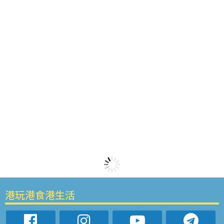
港玩港食港生活