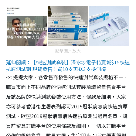
點擊圖片放大
延伸閱讀：【快速測試套裝】深水埗電子特賣城$15快速
抗原測試劑 現貨發售！買10支再送3支檢測棒
<< 提提大家，各零售商發售的快速測試套裝規格不一，
購買市面上不同品牌的快速測試套裝前請留意售賣平台
及該品牌的快速測試套裝使用方法、條款及細則，大家
亦可參考香港衞生署表列認可2019冠狀病毒病快速抗原
測試、歐盟2019冠狀病毒病快速抗原測試通用名單，購
買前留意訂購平台的使用條款及細則，一切以訂購平台
公佈的價錢為準。數量有限，售完即止；所有優惠細則