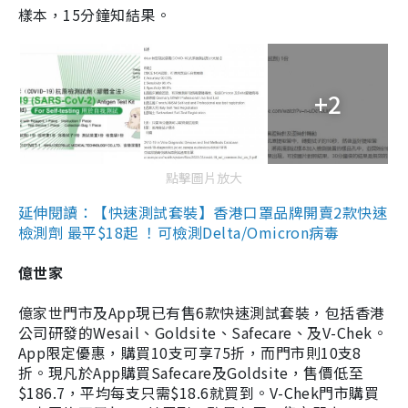
樣本，15分鐘知結果。
+2
點擊圖片放大
延伸閱讀：【快速測試套裝】香港口罩品牌開賣2款快速
檢測劑 最平$18起 ！可檢測Delta/Omicron病毒
億世家
億家世門市及App現已有售6款快速測試套裝，包括香港
公司研發的Wesail、Goldsite、Safecare、及V-Chek。
App限定優惠，購買10支可享75折，而門市則10支8
折。現凡於App購買Safecare及Goldsite，售價低至
$186.7，平均每支只需$18.6就買到。V-Chek門市購買