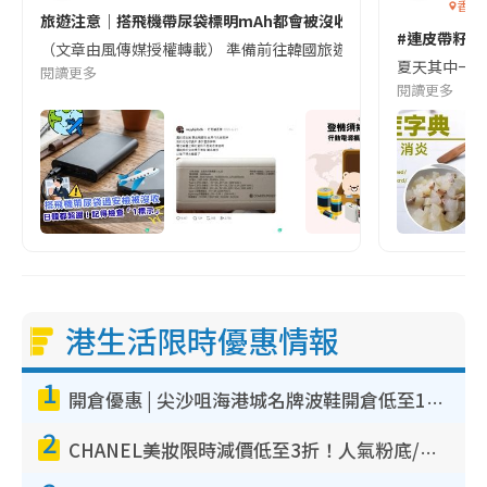
香港
旅遊注意｜搭飛機帶尿袋標明mAh都會被沒收😱出發前切記檢查「1
#連皮帶籽都
（文章由風傳媒授權轉載） 準備前往韓國旅遊的民眾，近期要特別留
夏天其中一種時
閱讀更多
閱讀更多
港生活限時優惠情報
1
開倉優惠 | 尖沙咀海港城名牌波鞋開倉低至1折！On鞋$899起／Joy&Peace鞋履$98起
2
CHANEL美妝限時減價低至3折！人氣粉底/唇膏/精華液低至$275！COCO香水都有平