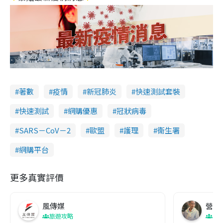
著數
疫情
新冠肺炎
快速測試套裝
快速測試
網購優惠
冠狀病毒
SARS－CoV－2
歐盟
護理
衞生署
網購平台
更多真實評價
風傳媒
營養教
旅遊攻略
生