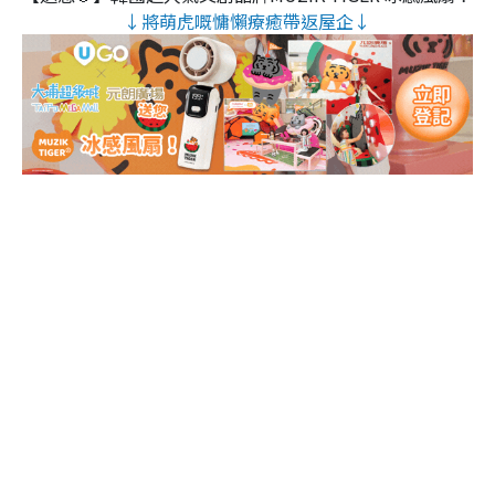
↓將萌虎嘅慵懶療癒帶返屋企↓