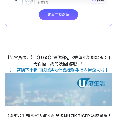
【新會員限定】《U GO》請你睇👹《蠟筆小新劇場版：千
奇百怪！我的妖怪假期》！
↓一齊睇下小新同妖怪朋友們點樣聯手拯救屋企人啦↓
【送您🐯】韓國超人氣文創品牌MUZIK TIGER 冰感風扇！