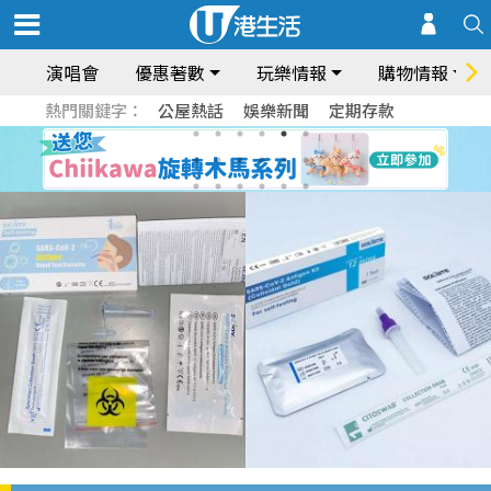
演唱會
優惠著數
玩樂情報
購物情報
熱門關鍵字：
公屋熱話
娛樂新聞
定期存款