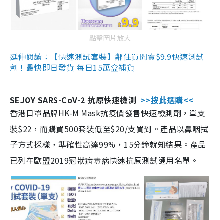
點擊圖片放大
延伸閱讀：【快速測試套裝】鄰住買開賣$9.9快速測試
劑！最快即日發貨 每日15萬盒補貨
SEJOY SARS-CoV-2 抗原快速檢測
>>按此選購<<
香港口罩品牌HK-M Mask抗疫價發售快速檢測劑，單支
裝$22，而購買500套裝低至$20/支買到。產品以鼻咽拭
子方式採樣，準確性高達99%，15分鐘就知結果。產品
已列在歐盟2019冠狀病毒病快速抗原測試通用名單。