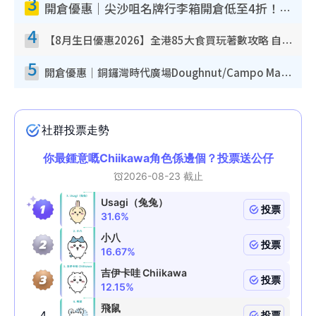
3
開倉優惠｜尖沙咀名牌行李箱開倉低至4折！一連5日 American Tourister/ace./Hallmark $200起！
4
【8月生日優惠2026】全港85大食買玩著數攻略 自助餐/火鍋放題同行免費＋誠品/DONKI送現金券
5
開倉優惠｜銅鑼灣時代廣場Doughnut/Campo Marzio開倉低至1折！背囊、書包、手袋劈價$200起