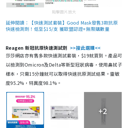
點擊圖片放大
延伸閱讀：【快速測試套裝】Good Mask發售3款抗原
快速檢測劑！低至$15/支 獲歐盟認證+無限購數量
Reagen 新冠抗原快速測試劑
>>按此選購<<
莎莎網店亦有售多款快速測試套裝，$19就買到。產品可
以檢測到Omicron及Delta等新型冠狀病毒，使用鼻拭子
樣本，只需15分鐘就可以取得快速抗原測試結果。靈敏
度95.2%，特異度98.1%。
+2