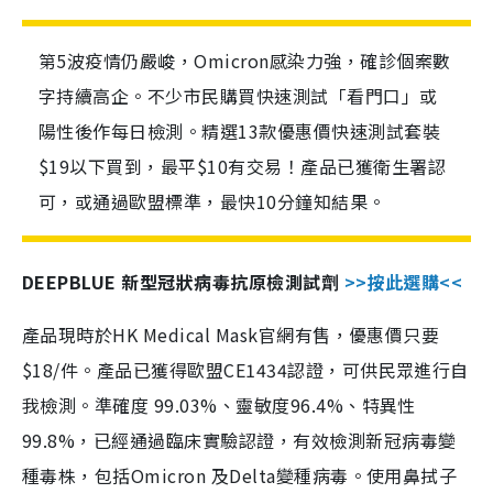
第5波疫情仍嚴峻，Omicron感染力強，確診個案數
字持續高企。不少市民購買快速測試「看門口」或
陽性後作每日檢測。精選13款優惠價快速測試套裝
$19以下買到，最平$10有交易！產品已獲衛生署認
可，或通過歐盟標準，最快10分鐘知結果。
DEEPBLUE 新型冠狀病毒抗原檢測試劑
>>按此選購<<
產品現時於HK Medical Mask官網有售，優惠價只要
$18/件。產品已獲得歐盟CE1434認證，可供民眾進行自
我檢測。準確度 99.03%、靈敏度96.4%、特異性
99.8%，已經通過臨床實驗認證，有效檢測新冠病毒變
種毒株，包括Omicron 及Delta變種病毒。使用鼻拭子