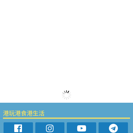
港玩港食港生活