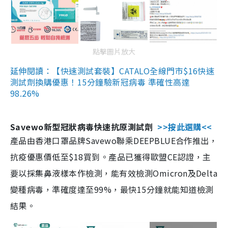
點擊圖片放大
延伸閱讀：【快速測試套裝】CATALO全線門市$16快速
測試劑換購優惠！15分鐘驗新冠病毒 準確性高達
98.26%
Savewo新型冠狀病毒快速抗原測試劑
>>按此選購<<
產品由香港口罩品牌Savewo聯乘DEEPBLUE合作推出，
抗疫優惠價低至$18買到。產品已獲得歐盟CE認證，主
要以採集鼻液樣本作檢測，能有效檢測Omicron及Delta
變種病毒，準確度達至99%，最快15分鐘就能知道檢測
結果。