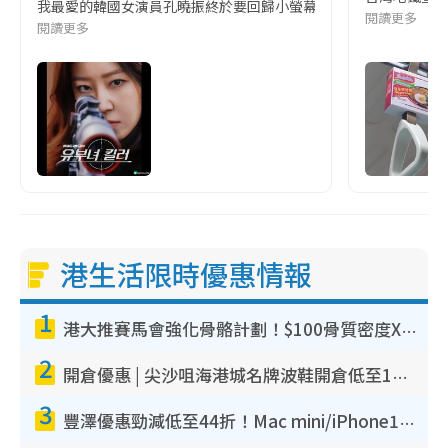
我最愛的韓國女演員孔曉振終於要回歸小螢幕啦!這次的劇本改編自同名
閱讀更多
閱讀更多
港生活限時優惠情報
1
港大推賽馬會強化骨骼計劃！$100骨質密度X光檢查 完成免費運動訓練送超市禮券！附參加資格
2
開倉優惠 | 尖沙咀海港城名牌波鞋開倉低至1折！On鞋$899起／Joy&Peace鞋履$98起
3
豐澤優惠勁減低至44折！Mac mini/iPhone17Pro大減價！廚房家電$220起