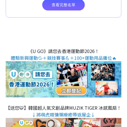
《U GO》請您去香港運動節2026！
體驗新興運動💦＋競技賽事💪＋100+運動用品攤位🔥
【送您🐯】韓國超人氣文創品牌MUZIK TIGER 冰感風扇！
↓將萌虎嘅慵懶療癒帶返屋企↓