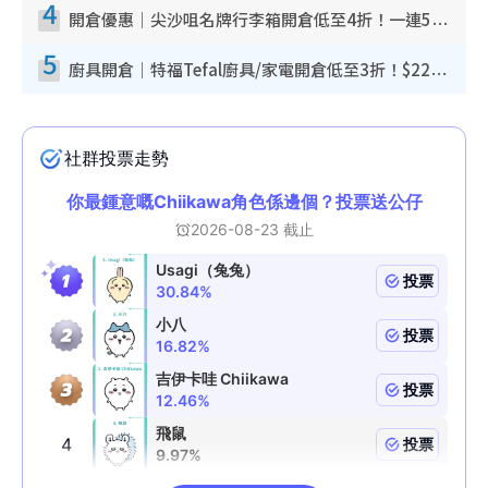
4
開倉優惠｜尖沙咀名牌行李箱開倉低至4折！一連5日 American Tourister/ace./Hallmark $200起！
5
廚具開倉｜特福Tefal廚具/家電開倉低至3折！$220起買平底鍋/炒鑊/湯煲！電飯煲/吸塵機/燙斗$418起