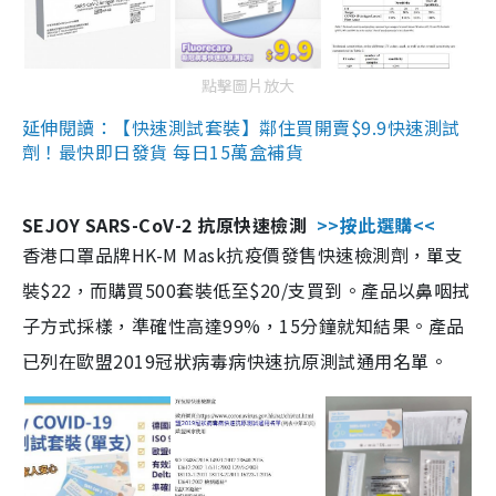
點擊圖片放大
延伸閱讀：【快速測試套裝】鄰住買開賣$9.9快速測試
劑！最快即日發貨 每日15萬盒補貨
SEJOY SARS-CoV-2 抗原快速檢測
>>按此選購<<
香港口罩品牌HK-M Mask抗疫價發售快速檢測劑，單支
裝$22，而購買500套裝低至$20/支買到。產品以鼻咽拭
子方式採樣，準確性高達99%，15分鐘就知結果。產品
已列在歐盟2019冠狀病毒病快速抗原測試通用名單。