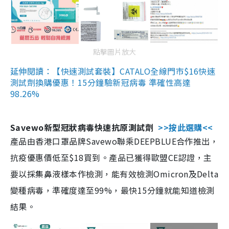
點擊圖片放大
延伸閱讀：【快速測試套裝】CATALO全線門市$16快速
測試劑換購優惠！15分鐘驗新冠病毒 準確性高達
98.26%
Savewo新型冠狀病毒快速抗原測試劑
>>按此選購<<
產品由香港口罩品牌Savewo聯乘DEEPBLUE合作推出，
抗疫優惠價低至$18買到。產品已獲得歐盟CE認證，主
要以採集鼻液樣本作檢測，能有效檢測Omicron及Delta
變種病毒，準確度達至99%，最快15分鐘就能知道檢測
結果。