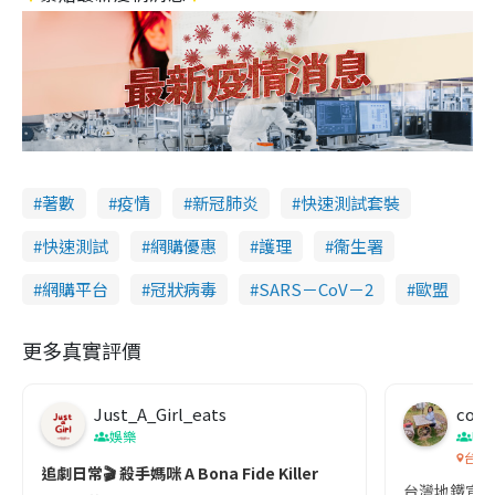
著數
疫情
新冠肺炎
快速測試套裝
快速測試
網購優惠
護理
衞生署
網購平台
冠狀病毒
SARS－CoV－2
歐盟
更多真實評價
Just_A_Girl_eats
co c
娛樂
吹
台灣
追劇日常🎬 殺手媽咪 A Bona Fide Killer
台灣地鐵宣