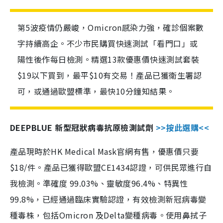
第5波疫情仍嚴峻，Omicron感染力強，確診個案數
字持續高企。不少市民購買快速測試「看門口」或
陽性後作每日檢測。精選13款優惠價快速測試套裝
$19以下買到，最平$10有交易！產品已獲衛生署認
可，或通過歐盟標準，最快10分鐘知結果。
DEEPBLUE 新型冠狀病毒抗原檢測試劑
>>按此選購<<
產品現時於HK Medical Mask官網有售，優惠價只要
$18/件。產品已獲得歐盟CE1434認證，可供民眾進行自
我檢測。準確度 99.03%、靈敏度96.4%、特異性
99.8%，已經通過臨床實驗認證，有效檢測新冠病毒變
種毒株，包括Omicron 及Delta變種病毒。使用鼻拭子