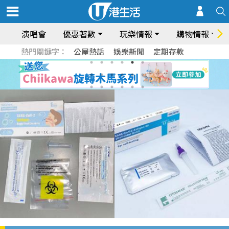
演唱會
優惠著數
玩樂情報
購物情報
熱門關鍵字：
公屋熱話
娛樂新聞
定期存款