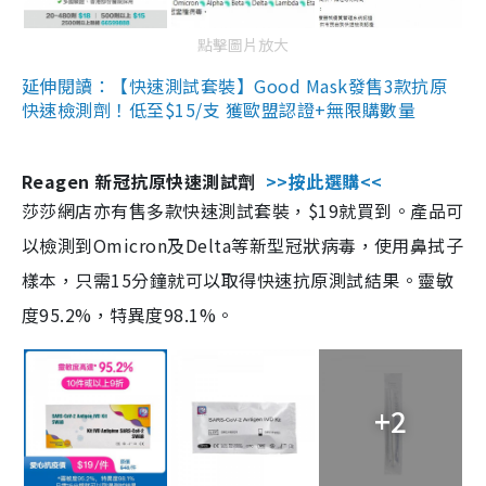
點擊圖片放大
延伸閱讀：【快速測試套裝】Good Mask發售3款抗原
快速檢測劑！低至$15/支 獲歐盟認證+無限購數量
Reagen 新冠抗原快速測試劑
>>按此選購<<
莎莎網店亦有售多款快速測試套裝，$19就買到。產品可
以檢測到Omicron及Delta等新型冠狀病毒，使用鼻拭子
樣本，只需15分鐘就可以取得快速抗原測試結果。靈敏
度95.2%，特異度98.1%。
+2