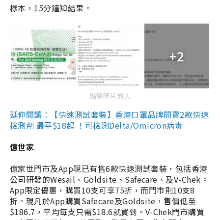
樣本，15分鐘知結果。
+2
點擊圖片放大
延伸閱讀：【快速測試套裝】香港口罩品牌開賣2款快速
檢測劑 最平$18起 ！可檢測Delta/Omicron病毒
億世家
億家世門市及App現已有售6款快速測試套裝，包括香港
公司研發的Wesail、Goldsite、Safecare、及V-Chek。
App限定優惠，購買10支可享75折，而門市則10支8
折。現凡於App購買Safecare及Goldsite，售價低至
$186.7，平均每支只需$18.6就買到。V-Chek門市購買