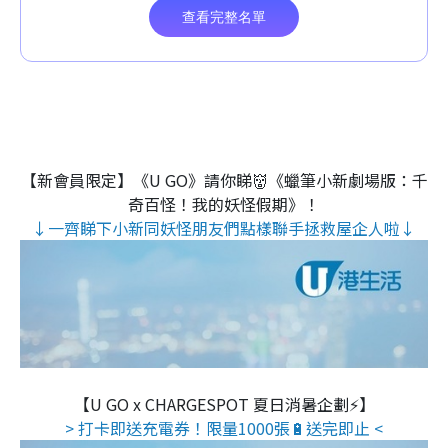
【新會員限定】《U GO》請你睇👹《蠟筆小新劇場版：千
奇百怪！我的妖怪假期》！
↓一齊睇下小新同妖怪朋友們點樣聯手拯救屋企人啦↓
【U GO x CHARGESPOT 夏日消暑企劃⚡】
> 打卡即送充電券！限量1000張🔋送完即止 <