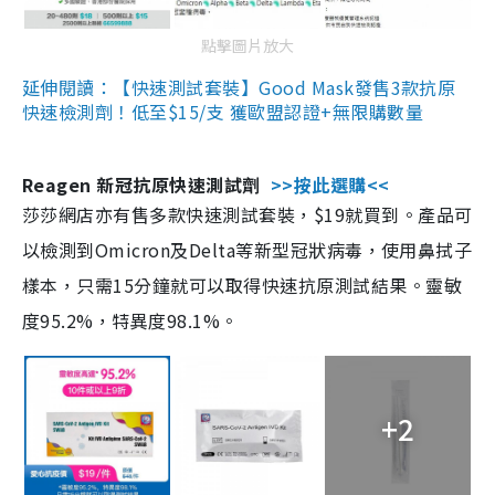
點擊圖片放大
延伸閱讀：【快速測試套裝】Good Mask發售3款抗原
快速檢測劑！低至$15/支 獲歐盟認證+無限購數量
Reagen 新冠抗原快速測試劑
>>按此選購<<
莎莎網店亦有售多款快速測試套裝，$19就買到。產品可
以檢測到Omicron及Delta等新型冠狀病毒，使用鼻拭子
樣本，只需15分鐘就可以取得快速抗原測試結果。靈敏
度95.2%，特異度98.1%。
+2