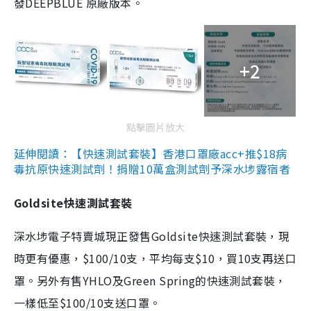
發DEEPBLUE 原廠版本。
+2
點擊圖片放大
延伸閱讀：【快速測試套裝】香港口罩廠acc+推$18病
毒抗原快速測試劑！捐贈10萬盒測試劑予深水埗露宿者
Goldsite快速測試套裝
深水埗電子特賣城現正發售Goldsite快速測試套裝，現
時更有優惠，$100/10支，平均每支$10，買10支再送口
罩。另外有售YHLO及Green Spring的快速測試套裝，
一樣低至$100/10支送口罩。