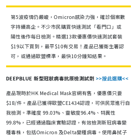
第5波疫情仍嚴峻，Omicron感染力強，確診個案數
字持續高企。不少市民購買快速測試「看門口」或
陽性後作每日檢測。精選13款優惠價快速測試套裝
$19以下買到，最平$10有交易！產品已獲衛生署認
可，或通過歐盟標準，最快10分鐘知結果。
DEEPBLUE 新型冠狀病毒抗原檢測試劑
>>按此選購<<
產品現時於HK Medical Mask官網有售，優惠價只要
$18/件。產品已獲得歐盟CE1434認證，可供民眾進行自
我檢測。準確度 99.03%、靈敏度96.4%、特異性
99.8%，已經通過臨床實驗認證，有效檢測新冠病毒變
種毒株，包括Omicron 及Delta變種病毒。使用鼻拭子