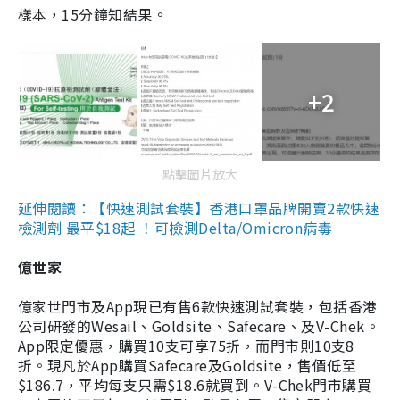
樣本，15分鐘知結果。
+2
點擊圖片放大
延伸閱讀：【快速測試套裝】香港口罩品牌開賣2款快速
檢測劑 最平$18起 ！可檢測Delta/Omicron病毒
億世家
億家世門市及App現已有售6款快速測試套裝，包括香港
公司研發的Wesail、Goldsite、Safecare、及V-Chek。
App限定優惠，購買10支可享75折，而門市則10支8
折。現凡於App購買Safecare及Goldsite，售價低至
$186.7，平均每支只需$18.6就買到。V-Chek門市購買