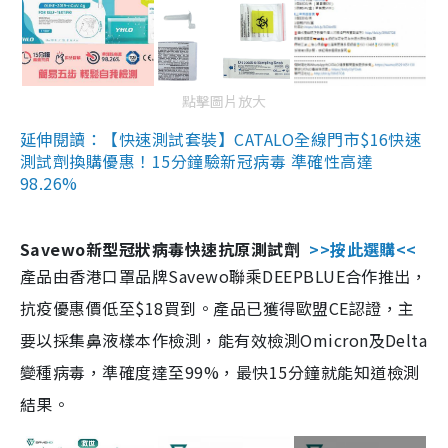
點擊圖片放大
延伸閱讀：【快速測試套裝】CATALO全線門市$16快速
測試劑換購優惠！15分鐘驗新冠病毒 準確性高達
98.26%
Savewo新型冠狀病毒快速抗原測試劑
>>按此選購<<
產品由香港口罩品牌Savewo聯乘DEEPBLUE合作推出，
抗疫優惠價低至$18買到。產品已獲得歐盟CE認證，主
要以採集鼻液樣本作檢測，能有效檢測Omicron及Delta
變種病毒，準確度達至99%，最快15分鐘就能知道檢測
結果。