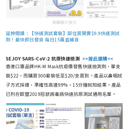
點擊圖片放大
延伸閱讀：【快速測試套裝】鄰住買開賣$9.9快速測試
劑！最快即日發貨 每日15萬盒補貨
SEJOY SARS-CoV-2 抗原快速檢測
>>按此選購<<
香港口罩品牌HK-M Mask抗疫價發售快速檢測劑，單支
裝$22，而購買500套裝低至$20/支買到。產品以鼻咽拭
子方式採樣，準確性高達99%，15分鐘就知結果。產品
已列在歐盟2019冠狀病毒病快速抗原測試通用名單。