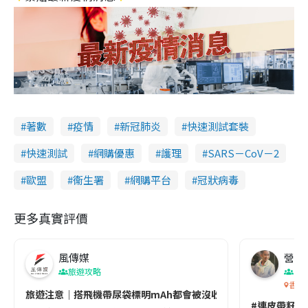
著數
疫情
新冠肺炎
快速測試套裝
快速測試
網購優惠
護理
SARS－CoV－2
歐盟
衞生署
網購平台
冠狀病毒
更多真實評價
風傳媒
營養教
旅遊攻略
生
香港
旅遊注意｜搭飛機帶尿袋標明mAh都會被沒收😱出發前切記檢查「1
#連皮帶籽都