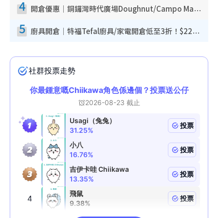
4
開倉優惠｜銅鑼灣時代廣場Doughnut/Campo Marzio開倉低至1折！背囊、書包、手袋劈價$200起
5
廚具開倉｜特福Tefal廚具/家電開倉低至3折！$220起買平底鍋/炒鑊/湯煲！電飯煲/吸塵機/燙斗$418起