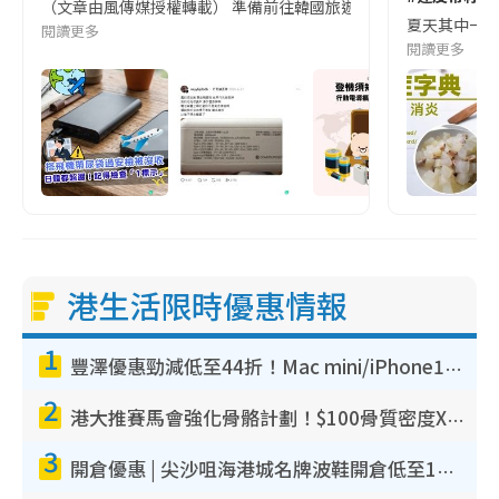
（文章由風傳媒授權轉載） 準備前往韓國旅遊的民眾，近期要特別留
夏天其中一種時
閱讀更多
閱讀更多
港生活限時優惠情報
1
豐澤優惠勁減低至44折！Mac mini/iPhone17Pro大減價！廚房家電$220起
2
港大推賽馬會強化骨骼計劃！$100骨質密度X光檢查 完成免費運動訓練送超市禮券！附參加資格
3
開倉優惠 | 尖沙咀海港城名牌波鞋開倉低至1折！On鞋$899起／Joy&Peace鞋履$98起