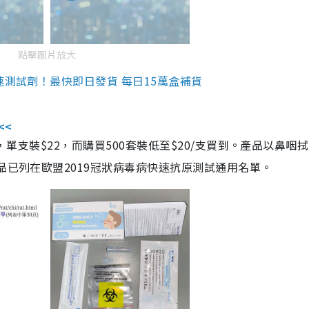
點擊圖片放大
速測試劑！最快即日發貨 每日15萬盒補貨
<<
，單支裝$22，而購買500套裝低至$20/支買到。產品以鼻咽
品已列在歐盟2019冠狀病毒病快速抗原測試通用名單。