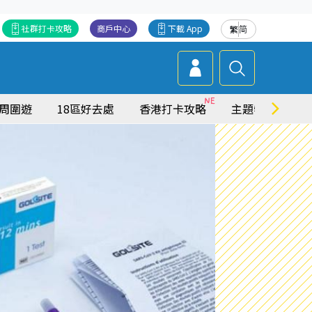
社群打卡攻略
商戶中心
下載 App
繁
简
周圍遊
18區好去處
香港打卡攻略
主題特集