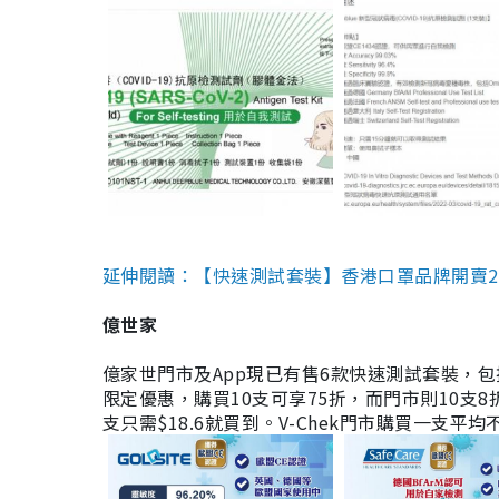
延伸閱讀：【快速測試套裝】香港口罩品牌開賣2款快速
億世家
億家世門市及App現已有售6款快速測試套裝，包括香港公司
限定優惠，購買10支可享75折，而門市則10支8折。現
支只需$18.6就買到。V-Chek門市購買一支平