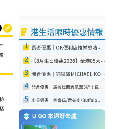
港生活限時優惠情報
1
作
長者優惠｜OK便利店推樂悠咭優惠！買麵包/牛奶/保健品拍卡即減
標
2
【8月生日優惠2026】全港85大食買玩著數攻略 自助餐/火鍋放題同行免費＋誠品/DONKI送現金券
3
開倉優惠｜銅鑼灣MICHAEL KORS開倉低至17折！直擊$500起買手袋/銀包/鞋款 必買經典Jet Set系列
4
開倉優惠｜馬拉松開倉低至3折！直擊$99起買adidas／New Balance／Puma鞋款 STANLEY保溫杯劈價至$119起
5
我檢
廚具優惠｜普樂氏/意美廚/Buffalo廚具低至3折！$89起買煎鍋／炒鑊／個人鍋 同場小家電激減至$99起
包括
U GO 本週好去處