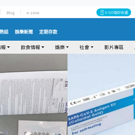
Blog
e-zone
U GO搵好去處
熱話
娛樂新聞
定期存款
情報
飲食情報
娛樂
社會
影片專區