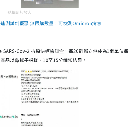
點擊圖片放大
測試劑優惠 無限購數量！可檢測Omicron病毒
are SARS-Cov-2 抗原快速檢測盒，每20劑獨立包裝為1個單位
5。產品以鼻拭子採樣，10至15分鐘知結果。