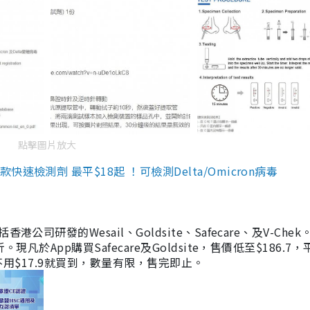
點擊圖片放大
檢測劑 最平$18起 ！可檢測Delta/Omicron病毒
研發的Wesail、Goldsite、Safecare、及V-Chek。
凡於App購買Safecare及Goldsite，售價低至$186.7
均不用$17.9就買到，數量有限，售完即止。