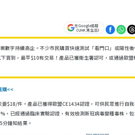
在Google追蹤
《UHK 港生活》
診個案數字持續高企。不少市民購買快速測試「看門口」或陽性後
以下買到，最平$10有交易！產品已獲衛生署認可，或通過歐盟
選購<<
惠價只要$18/件。產品已獲得歐盟CE1434認證，可供民眾進行自
性99.8%，已經通過臨床實驗認證，有效檢測新冠病毒變種毒株，
，15分鐘知結果。