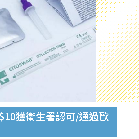
$10獲衛生署認可/通過歐