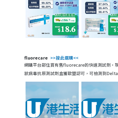
fluorecare
>>按此選購<<
網購平台鄰住買有售fluorecare的快速測試
狀病毒抗原測試劑盒獲歐盟認可，可檢測到Delta及