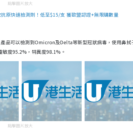
點擊圖片放大
3款抗原快速檢測劑！低至$15/支 獲歐盟認證+無限購數量
品可以檢測到Omicron及Delta等新型冠狀病毒，使用鼻拭
度95.2%，特異度98.1%。
點擊圖片放大