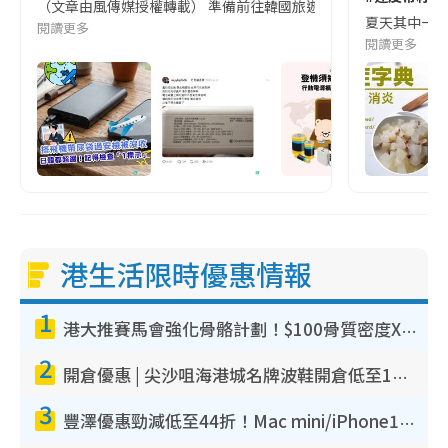
（文章由風傳媒授權轉載） 準備前往韓國旅遊的民眾，近期要特別留
夏天其中一種時
閱讀更多
閱讀更多
港生活限時優惠情報
1
港大推賽馬會強化骨骼計劃！$100骨質密度X光檢查 完成免費運動訓練送超市禮券！附參加資格
2
開倉優惠 | 尖沙咀海港城名牌波鞋開倉低至1折！On鞋$899起／Joy&Peace鞋履$98起
3
豐澤優惠勁減低至44折！Mac mini/iPhone17Pro大減價！廚房家電$220起