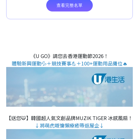
《U GO》請您去香港運動節2026！
體驗新興運動💦＋競技賽事💪＋100+運動用品攤位🔥
【送您🐯】韓國超人氣文創品牌MUZIK TIGER 冰感風扇！
↓將萌虎嘅慵懶療癒帶返屋企↓