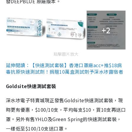
發DEEPBLUE 原廠版本。
+2
點擊圖片放大
延伸閱讀：【快速測試套裝】香港口罩廠acc+推$18病
毒抗原快速測試劑！捐贈10萬盒測試劑予深水埗露宿者
Goldsite快速測試套裝
深水埗電子特賣城現正發售Goldsite快速測試套裝，現
時更有優惠，$100/10支，平均每支$10，買10支再送口
罩。另外有售YHLO及Green Spring的快速測試套裝，
一樣低至$100/10支送口罩。