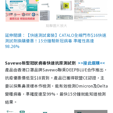
點擊圖片放大
延伸閱讀：【快速測試套裝】CATALO全線門市$16快速
測試劑換購優惠！15分鐘驗新冠病毒 準確性高達
98.26%
Savewo新型冠狀病毒快速抗原測試劑
>>按此選購<<
產品由香港口罩品牌Savewo聯乘DEEPBLUE合作推出，
抗疫優惠價低至$18買到。產品已獲得歐盟CE認證，主
要以採集鼻液樣本作檢測，能有效檢測Omicron及Delta
變種病毒，準確度達至99%，最快15分鐘就能知道檢測
結果。