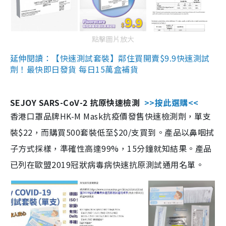
點擊圖片放大
延伸閱讀：【快速測試套裝】鄰住買開賣$9.9快速測試
劑！最快即日發貨 每日15萬盒補貨
SEJOY SARS-CoV-2 抗原快速檢測
>>按此選購<<
香港口罩品牌HK-M Mask抗疫價發售快速檢測劑，單支
裝$22，而購買500套裝低至$20/支買到。產品以鼻咽拭
子方式採樣，準確性高達99%，15分鐘就知結果。產品
已列在歐盟2019冠狀病毒病快速抗原測試通用名單。