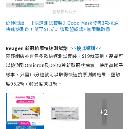
點擊圖片放大
延伸閱讀：【快速測試套裝】Good Mask發售3款抗原
快速檢測劑！低至$15/支 獲歐盟認證+無限購數量
Reagen 新冠抗原快速測試劑
>>按此選購<<
莎莎網店亦有售多款快速測試套裝，$19就買到。產品可
以檢測到Omicron及Delta等新型冠狀病毒，使用鼻拭子
樣本，只需15分鐘就可以取得快速抗原測試結果。靈敏
度95.2%，特異度98.1%。
+2