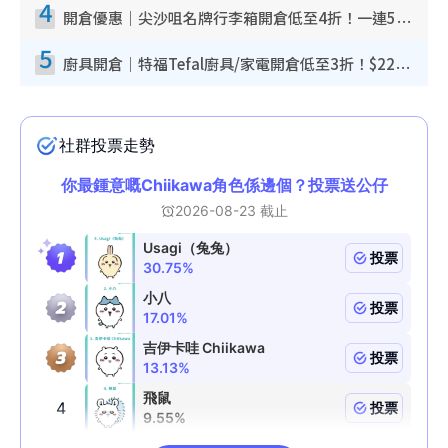
4
開倉優惠｜尖沙咀名牌行李箱開倉低至4折！一連5日 American Tourister/ace./Hallmark $200起！
5
廚具開倉｜特福Tefal廚具/家電開倉低至3折！$220起買平底鍋/炒鑊/湯煲！電飯煲/吸塵機/燙斗$418起