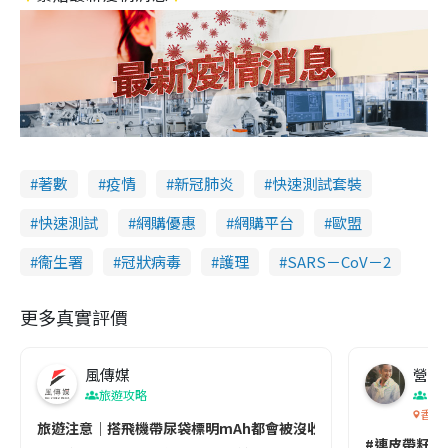
著數
疫情
新冠肺炎
快速測試套裝
快速測試
網購優惠
網購平台
歐盟
衞生署
冠狀病毒
護理
SARS－CoV－2
更多真實評價
風傳媒
營養教
旅遊攻略
生
香港
旅遊注意｜搭飛機帶尿袋標明mAh都會被沒收😱出發前切記檢查「1
#連皮帶籽都