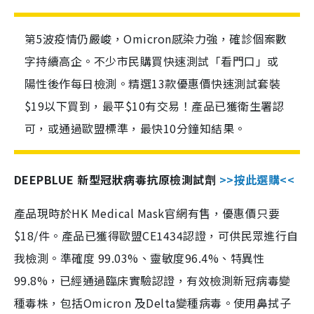
第5波疫情仍嚴峻，Omicron感染力強，確診個案數
字持續高企。不少市民購買快速測試「看門口」或
陽性後作每日檢測。精選13款優惠價快速測試套裝
$19以下買到，最平$10有交易！產品已獲衛生署認
可，或通過歐盟標準，最快10分鐘知結果。
DEEPBLUE 新型冠狀病毒抗原檢測試劑
>>按此選購<<
產品現時於HK Medical Mask官網有售，優惠價只要
$18/件。產品已獲得歐盟CE1434認證，可供民眾進行自
我檢測。準確度 99.03%、靈敏度96.4%、特異性
99.8%，已經通過臨床實驗認證，有效檢測新冠病毒變
種毒株，包括Omicron 及Delta變種病毒。使用鼻拭子