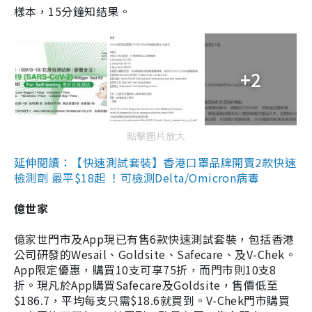
樣本，15分鐘知結果。
+2
點擊圖片放大
延伸閱讀：【快速測試套裝】香港口罩品牌開賣2款快速
檢測劑 最平$18起 ！可檢測Delta/Omicron病毒
億世家
億家世門市及App現已有售6款快速測試套裝，包括香港
公司研發的Wesail、Goldsite、Safecare、及V-Chek。
App限定優惠，購買10支可享75折，而門市則10支8
折。現凡於App購買Safecare及Goldsite，售價低至
$186.7，平均每支只需$18.6就買到。V-Chek門市購買