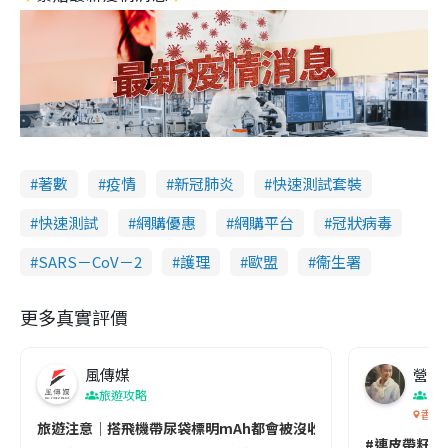
著數
疫情
新冠肺炎
快速測試套裝
快速測試
網購優惠
網購平台
冠狀病毒
SARS－CoV－2
護理
歐盟
衞生署
更多真實評價
風傳媒
營養教
旅遊攻略
生
香港
旅遊注意｜搭飛機帶尿袋標明mAh都會被沒收😱出發前切記檢查「1
#連皮帶籽都