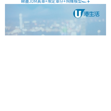
睇盡JDM真車+限定車仔+飛機模型🏎️✈️