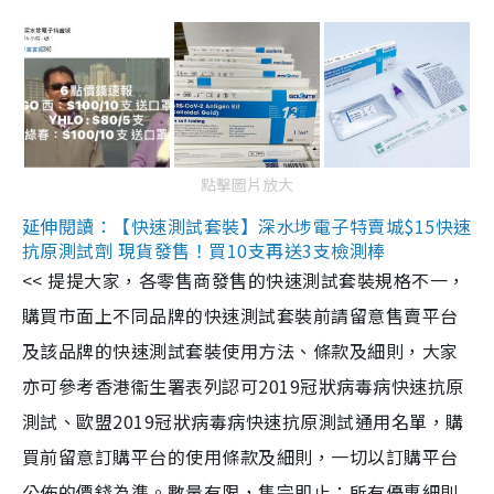
點擊圖片放大
延伸閱讀：【快速測試套裝】深水埗電子特賣城$15快速
抗原測試劑 現貨發售！買10支再送3支檢測棒
<< 提提大家，各零售商發售的快速測試套裝規格不一，
購買市面上不同品牌的快速測試套裝前請留意售賣平台
及該品牌的快速測試套裝使用方法、條款及細則，大家
亦可參考香港衞生署表列認可2019冠狀病毒病快速抗原
測試、歐盟2019冠狀病毒病快速抗原測試通用名單，購
買前留意訂購平台的使用條款及細則，一切以訂購平台
公佈的價錢為準。數量有限，售完即止；所有優惠細則