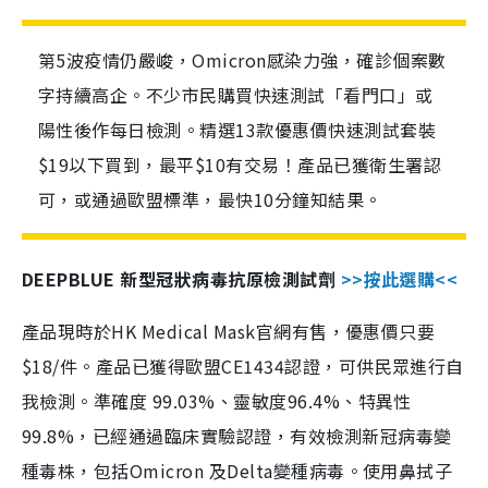
第5波疫情仍嚴峻，Omicron感染力強，確診個案數
字持續高企。不少市民購買快速測試「看門口」或
陽性後作每日檢測。精選13款優惠價快速測試套裝
$19以下買到，最平$10有交易！產品已獲衛生署認
可，或通過歐盟標準，最快10分鐘知結果。
DEEPBLUE 新型冠狀病毒抗原檢測試劑
>>按此選購<<
產品現時於HK Medical Mask官網有售，優惠價只要
$18/件。產品已獲得歐盟CE1434認證，可供民眾進行自
我檢測。準確度 99.03%、靈敏度96.4%、特異性
99.8%，已經通過臨床實驗認證，有效檢測新冠病毒變
種毒株，包括Omicron 及Delta變種病毒。使用鼻拭子