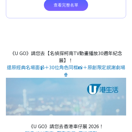
《U GO》請您去【名偵探柯南TV動畫播放30週年紀念
展】！
還原經典名場面📹＋30位角色同框📸＋原創限定感謝劇場
🍿
《U GO》請您去香港車仔展 2026！