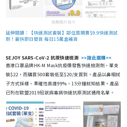
點擊圖片放大
延伸閱讀：【快速測試套裝】鄰住買開賣$9.9快速測試
劑！最快即日發貨 每日15萬盒補貨
SEJOY SARS-CoV-2 抗原快速檢測
>>按此選購<<
香港口罩品牌HK-M Mask抗疫價發售快速檢測劑，單支
裝$22，而購買500套裝低至$20/支買到。產品以鼻咽拭
子方式採樣，準確性高達99%，15分鐘就知結果。產品
已列在歐盟2019冠狀病毒病快速抗原測試通用名單。