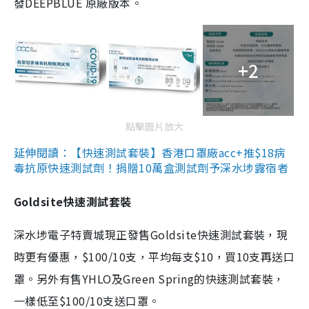
發DEEPBLUE 原廠版本。
+2
點擊圖片放大
延伸閱讀：【快速測試套裝】香港口罩廠acc+推$18病
毒抗原快速測試劑！捐贈10萬盒測試劑予深水埗露宿者
Goldsite快速測試套裝
深水埗電子特賣城現正發售Goldsite快速測試套裝，現
時更有優惠，$100/10支，平均每支$10，買10支再送口
罩。另外有售YHLO及Green Spring的快速測試套裝，
一樣低至$100/10支送口罩。