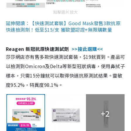
點擊圖片放大
延伸閱讀：【快速測試套裝】Good Mask發售3款抗原
快速檢測劑！低至$15/支 獲歐盟認證+無限購數量
Reagen 新冠抗原快速測試劑
>>按此選購<<
莎莎網店亦有售多款快速測試套裝，$19就買到。產品可
以檢測到Omicron及Delta等新型冠狀病毒，使用鼻拭子
樣本，只需15分鐘就可以取得快速抗原測試結果。靈敏
度95.2%，特異度98.1%。
+2