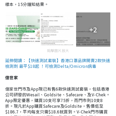
樣本，15分鐘知結果。
+2
點擊圖片放大
延伸閱讀：【快速測試套裝】香港口罩品牌開賣2款快速
檢測劑 最平$18起 ！可檢測Delta/Omicron病毒
億世家
億家世門市及App現已有售6款快速測試套裝，包括香港
公司研發的Wesail、Goldsite、Safecare、及V-Chek。
App限定優惠，購買10支可享75折，而門市則10支8
折。現凡於App購買Safecare及Goldsite，售價低至
$186.7，平均每支只需$18.6就買到。V-Chek門市購買