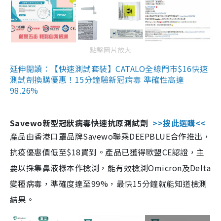
點擊圖片放大
延伸閱讀：【快速測試套裝】CATALO全線門市$16快速
測試劑換購優惠！15分鐘驗新冠病毒 準確性高達
98.26%
Savewo新型冠狀病毒快速抗原測試劑
>>按此選購<<
產品由香港口罩品牌Savewo聯乘DEEPBLUE合作推出，
抗疫優惠價低至$18買到。產品已獲得歐盟CE認證，主
要以採集鼻液樣本作檢測，能有效檢測Omicron及Delta
變種病毒，準確度達至99%，最快15分鐘就能知道檢測
結果。