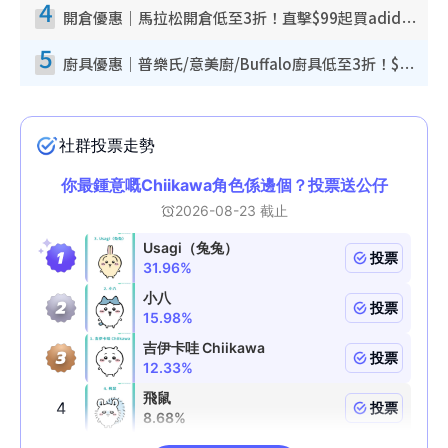
4
開倉優惠｜馬拉松開倉低至3折！直擊$99起買adidas／New Balance／Puma鞋款 STANLEY保溫杯劈價至$119起
5
廚具優惠｜普樂氏/意美廚/Buffalo廚具低至3折！$89起買煎鍋／炒鑊／個人鍋 同場小家電激減至$99起