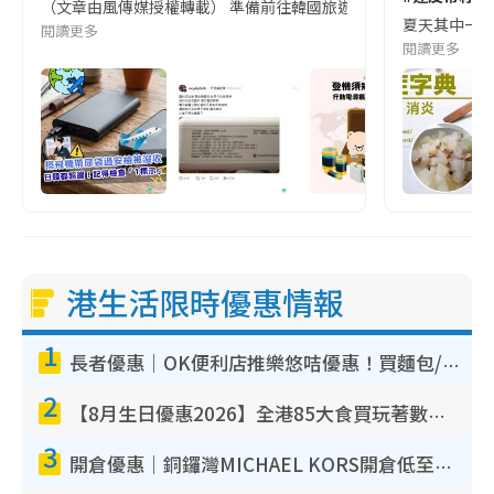
（文章由風傳媒授權轉載） 準備前往韓國旅遊的民眾，近期要特別留
夏天其中一種時
閱讀更多
閱讀更多
港生活限時優惠情報
1
長者優惠｜OK便利店推樂悠咭優惠！買麵包/牛奶/保健品拍卡即減
2
【8月生日優惠2026】全港85大食買玩著數攻略 自助餐/火鍋放題同行免費＋誠品/DONKI送現金券
3
開倉優惠｜銅鑼灣MICHAEL KORS開倉低至17折！直擊$500起買手袋/銀包/鞋款 必買經典Jet Set系列