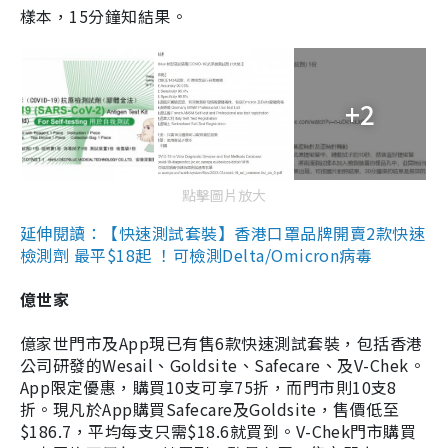
樣本，15分鐘知結果。
+2
點擊圖片放大
延伸閱讀：【快速測試套裝】香港口罩品牌開賣2款快速
檢測劑 最平$18起 ！可檢測Delta/Omicron病毒
億世家
億家世門市及App現已有售6款快速測試套裝，包括香港
公司研發的Wesail、Goldsite、Safecare、及V-Chek。
App限定優惠，購買10支可享75折，而門市則10支8
折。現凡於App購買Safecare及Goldsite，售價低至
$186.7，平均每支只需$18.6就買到。V-Chek門市購買