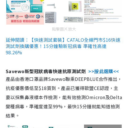
點擊圖片放大
延伸閱讀：【快速測試套裝】CATALO全線門市$16快速
測試劑換購優惠！15分鐘驗新冠病毒 準確性高達
98.26%
Savewo新型冠狀病毒快速抗原測試劑
>>按此選購<<
產品由香港口罩品牌Savewo聯乘DEEPBLUE合作推出，
抗疫優惠價低至$18買到。產品已獲得歐盟CE認證，主
要以採集鼻液樣本作檢測，能有效檢測Omicron及Delta
變種病毒，準確度達至99%，最快15分鐘就能知道檢測
結果。