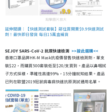
點擊圖片放大
延伸閱讀：【快速測試套裝】鄰住買開賣$9.9快速測試
劑！最快即日發貨 每日15萬盒補貨
SEJOY SARS-CoV-2 抗原快速檢測
>>按此選購<<
香港口罩品牌HK-M Mask抗疫價發售快速檢測劑，單支
裝$22，而購買500套裝低至$20/支買到。產品以鼻咽拭
子方式採樣，準確性高達99%，15分鐘就知結果。產品
已列在歐盟2019冠狀病毒病快速抗原測試通用名單。