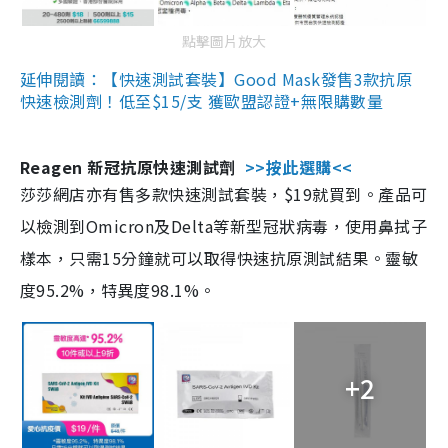
點擊圖片放大
延伸閱讀：【快速測試套裝】Good Mask發售3款抗原
快速檢測劑！低至$15/支 獲歐盟認證+無限購數量
Reagen 新冠抗原快速測試劑
>>按此選購<<
莎莎網店亦有售多款快速測試套裝，$19就買到。產品可
以檢測到Omicron及Delta等新型冠狀病毒，使用鼻拭子
樣本，只需15分鐘就可以取得快速抗原測試結果。靈敏
度95.2%，特異度98.1%。
+2