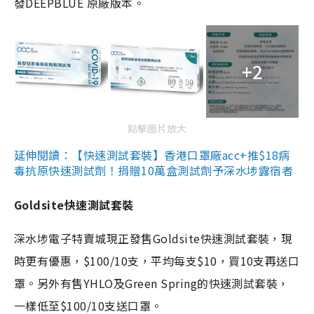
發DEEPBLUE 原廠版本。
+2
點擊圖片放大
延伸閱讀：【快速測試套裝】香港口罩廠acc+推$18病
毒抗原快速測試劑！捐贈10萬盒測試劑予深水埗露宿者
Goldsite快速測試套裝
深水埗電子特賣城現正發售Goldsite快速測試套裝，現
時更有優惠，$100/10支，平均每支$10，買10支再送口
罩。另外有售YHLO及Green Spring的快速測試套裝，
一樣低至$100/10支送口罩。