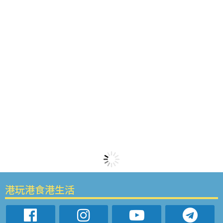
港玩港食港生活