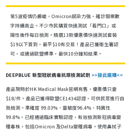
第5波疫情仍嚴峻，Omicron感染力強，確診個案數
字持續高企。不少市民購買快速測試「看門口」或
陽性後作每日檢測。精選13款優惠價快速測試套裝
$19以下買到，最平$10有交易！產品已獲衛生署認
可，或通過歐盟標準，最快10分鐘知結果。
DEEPBLUE 新型冠狀病毒抗原檢測試劑
>>按此選購<<
產品現時於HK Medical Mask官網有售，優惠價只要
$18/件。產品已獲得歐盟CE1434認證，可供民眾進行自
我檢測。準確度 99.03%、靈敏度96.4%、特異性
99.8%，已經通過臨床實驗認證，有效檢測新冠病毒變
種毒株，包括Omicron 及Delta變種病毒。使用鼻拭子