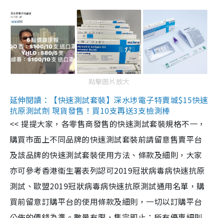
點擊圖片放大
延伸閱讀：【快速測試套裝】深水埗電子特賣城$15快速
抗原測試劑 現貨發售！買10支再送3支檢測棒
<< 提提大家，各零售商發售的快速測試套裝規格不一，
購買市面上不同品牌的快速測試套裝前請留意售賣平台
及該品牌的快速測試套裝使用方法、條款及細則，大家
亦可參考香港衞生署表列認可2019冠狀病毒病快速抗原
測試、歐盟2019冠狀病毒病快速抗原測試通用名單，購
買前留意訂購平台的使用條款及細則，一切以訂購平台
公佈的價錢為準。數量有限，售完即止；所有優惠細則