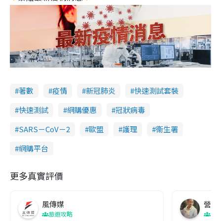
著數
疫情
新冠肺炎
快速測試套裝
快速測試
網購優惠
冠狀病毒
SARS－CoV－2
歐盟
護理
衞生署
網購平台
更多真實評價
風傳媒
營養教
旅遊攻略
生