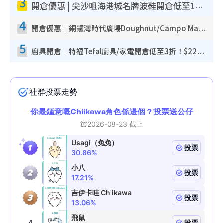
3
開倉優惠 | 尖沙咀海港城名牌波鞋開倉低至1折！On鞋$899起／Joy&Peace鞋履$98起
4
開倉優惠｜銅鑼灣時代廣場Doughnut/Campo Marzio開倉低至1折！背囊、書包、手袋劈價$200起
5
廚具開倉｜特福Tefal廚具/家電開倉低至3折！$220起買平底鍋/炒鑊/湯煲！電飯煲/吸塵機/燙斗$418起