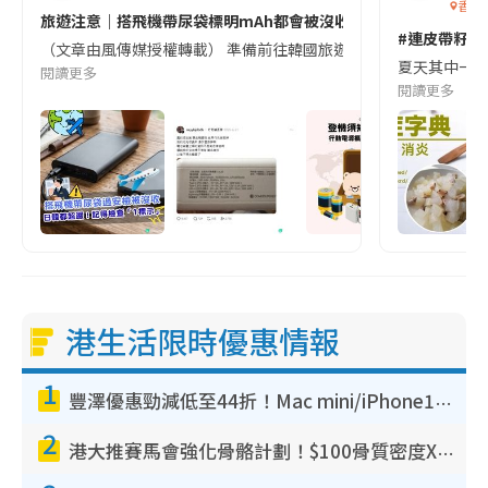
香港
旅遊注意｜搭飛機帶尿袋標明mAh都會被沒收😱出發前切記檢查「1
#連皮帶籽都
（文章由風傳媒授權轉載） 準備前往韓國旅遊的民眾，近期要特別留
夏天其中一種時
閱讀更多
閱讀更多
港生活限時優惠情報
1
豐澤優惠勁減低至44折！Mac mini/iPhone17Pro大減價！廚房家電$220起
2
港大推賽馬會強化骨骼計劃！$100骨質密度X光檢查 完成免費運動訓練送超市禮券！附參加資格