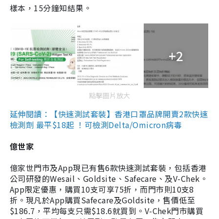
樣本，15分鐘知結果。
+2
點擊圖片放大
延伸閱讀：【快速測試套裝】香港口罩品牌開賣2款快速
檢測劑 最平$18起 ！可檢測Delta/Omicron病毒
億世家
億家世門市及App現已有售6款快速測試套裝，包括香港
公司研發的Wesail、Goldsite、Safecare、及V-Chek。
App限定優惠，購買10支可享75折，而門市則10支8
折。現凡於App購買Safecare及Goldsite，售價低至
$186.7，平均每支只需$18.6就買到。V-Chek門市購買