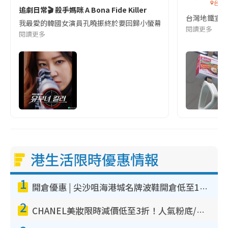
台灣
追劇日常🎬 殺手媽咪 A Bona Fide Killer
台灣地鐵宣
我最愛的韓國女演員孔曉振終於要回歸小螢幕啦!這次的劇本改編自同名
閱讀更多
閱讀更多
港生活限時優惠情報
1
開倉優惠 | 尖沙咀海港城名牌波鞋開倉低至1折！On鞋$899起／Joy&Peace鞋履$98起
2
CHANEL美妝限時減價低至3折！人氣粉底/唇膏/精華液低至$275！COCO香水都有平