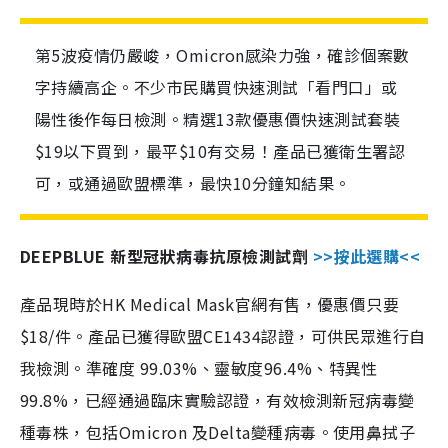
第5波疫情仍嚴峻，Omicron感染力強，確診個案數
字持續高企。不少市民購買快速測試「看門口」或
陽性後作每日檢測。精選13款優惠價快速測試套裝
$19以下買到，最平$10有交易！產品已獲衛生署認
可，或通過歐盟標準，最快10分鐘知結果。
DEEPBLUE 新型冠狀病毒抗原檢測試劑
>>按此選購<<
產品現時於HK Medical Mask官網有售，優惠價只要
$18/件。產品已獲得歐盟CE1434認證，可供民眾進行自
我檢測。準確度 99.03%、靈敏度96.4%、特異性
99.8%，已經通過臨床實驗認證，有效檢測新冠病毒變
種毒株，包括Omicron 及Delta變種病毒。使用鼻拭子