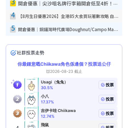
3
開倉優惠｜尖沙咀名牌行李箱開倉低至4折！一連5日 American Tourister/ace./Hallmark $200起！
4
【8月生日優惠2026】全港85大食買玩著數攻略 自助餐/火鍋放題同行免費＋誠品/DONKI送現金券
5
開倉優惠｜銅鑼灣時代廣場Doughnut/Campo Marzio開倉低至1折！背囊、書包、手袋劈價$200起