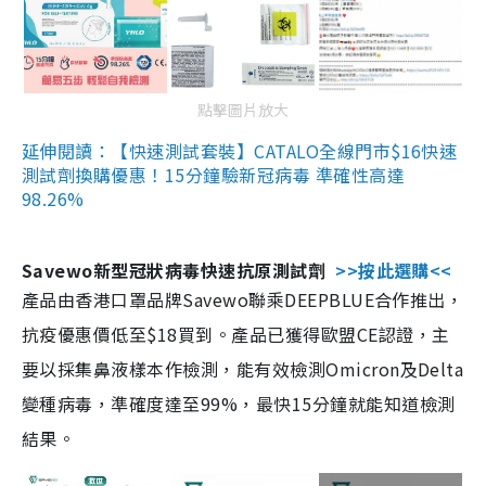
點擊圖片放大
延伸閱讀：【快速測試套裝】CATALO全線門市$16快速
測試劑換購優惠！15分鐘驗新冠病毒 準確性高達
98.26%
Savewo新型冠狀病毒快速抗原測試劑
>>按此選購<<
產品由香港口罩品牌Savewo聯乘DEEPBLUE合作推出，
抗疫優惠價低至$18買到。產品已獲得歐盟CE認證，主
要以採集鼻液樣本作檢測，能有效檢測Omicron及Delta
變種病毒，準確度達至99%，最快15分鐘就能知道檢測
結果。