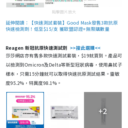
點擊圖片放大
延伸閱讀：【快速測試套裝】Good Mask發售3款抗原
快速檢測劑！低至$15/支 獲歐盟認證+無限購數量
Reagen 新冠抗原快速測試劑
>>按此選購<<
莎莎網店亦有售多款快速測試套裝，$19就買到。產品可
以檢測到Omicron及Delta等新型冠狀病毒，使用鼻拭子
樣本，只需15分鐘就可以取得快速抗原測試結果。靈敏
度95.2%，特異度98.1%。
+2