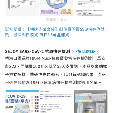
點擊圖片放大
延伸閱讀：【快速測試套裝】鄰住買開賣$9.9快速測試
劑！最快即日發貨 每日15萬盒補貨
SEJOY SARS-CoV-2 抗原快速檢測
>>按此選購<<
香港口罩品牌HK-M Mask抗疫價發售快速檢測劑，單支
裝$22，而購買500套裝低至$20/支買到。產品以鼻咽拭
子方式採樣，準確性高達99%，15分鐘就知結果。產品
已列在歐盟2019冠狀病毒病快速抗原測試通用名單。