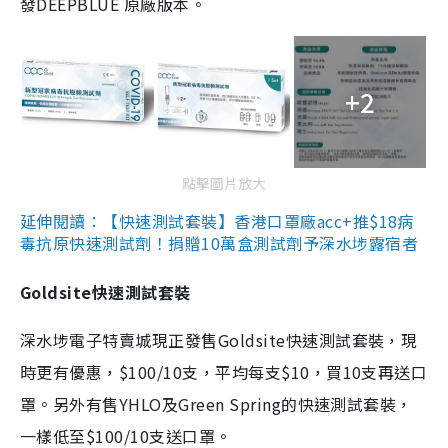
發DEEPBLUE 原廠版本。
+2
點擊圖片放大
延伸閱讀：【快速測試套裝】香港口罩廠acc+推$18病
毒抗原快速測試劑！捐贈10萬盒測試劑予深水埗露宿者
Goldsite快速測試套裝
深水埗電子特賣城現正發售Goldsite快速測試套裝，現
時更有優惠，$100/10支，平均每支$10，買10支再送口
罩。另外有售YHLO及Green Spring的快速測試套裝，
一樣低至$100/10支送口罩。