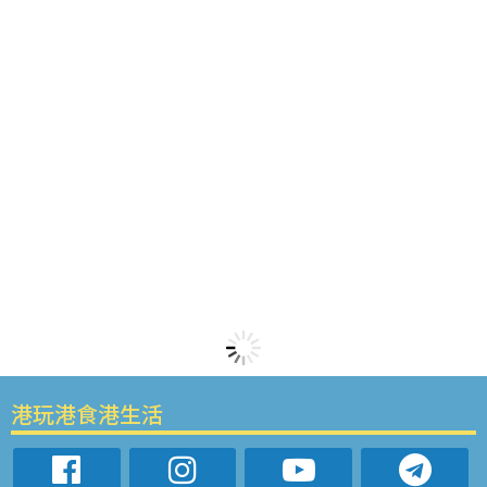
港玩港食港生活