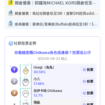
3
開倉優惠｜銅鑼灣MICHAEL KORS開倉低至17折！直擊$500起買手袋/銀包/鞋款 必買經典Jet Set系列
4
開倉優惠｜馬拉松開倉低至3折！直擊$99起買adidas／New Balance／Puma鞋款 STANLEY保溫杯劈價至$119起
5
廚具優惠｜普樂氏/意美廚/Buffalo廚具低至3折！$89起買煎鍋／炒鑊／個人鍋 同場小家電激減至$99起