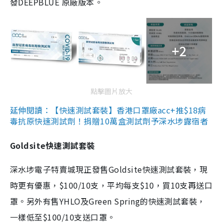
發DEEPBLUE 原廠版本。
+2
點擊圖片放大
延伸閱讀：【快速測試套裝】香港口罩廠acc+推$18病
毒抗原快速測試劑！捐贈10萬盒測試劑予深水埗露宿者
Goldsite快速測試套裝
深水埗電子特賣城現正發售Goldsite快速測試套裝，現
時更有優惠，$100/10支，平均每支$10，買10支再送口
罩。另外有售YHLO及Green Spring的快速測試套裝，
一樣低至$100/10支送口罩。