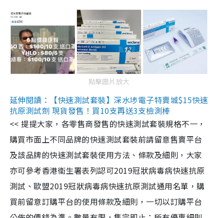
點擊圖片放大
延伸閱讀：【快速測試套裝】深水埗電子特賣城$15快速
抗原測試劑 現貨發售！買10支再送3支檢測棒
<< 提提大家，各零售商發售的快速測試套裝規格不一，
購買市面上不同品牌的快速測試套裝前請留意售賣平台
及該品牌的快速測試套裝使用方法、條款及細則，大家
亦可參考香港衞生署表列認可2019冠狀病毒病快速抗原
測試、歐盟2019冠狀病毒病快速抗原測試通用名單，購
買前留意訂購平台的使用條款及細則，一切以訂購平台
公佈的價錢為準。數量有限，售完即止；所有優惠細則