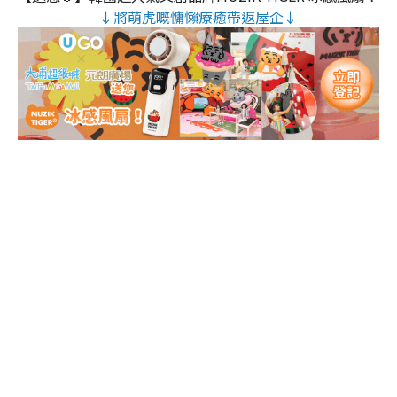
↓將萌虎嘅慵懶療癒帶返屋企↓