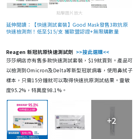
點擊圖片放大
延伸閱讀：【快速測試套裝】Good Mask發售3款抗原
快速檢測劑！低至$15/支 獲歐盟認證+無限購數量
Reagen 新冠抗原快速測試劑
>>按此選購<<
莎莎網店亦有售多款快速測試套裝，$19就買到。產品可
以檢測到Omicron及Delta等新型冠狀病毒，使用鼻拭子
樣本，只需15分鐘就可以取得快速抗原測試結果。靈敏
度95.2%，特異度98.1%。
+2