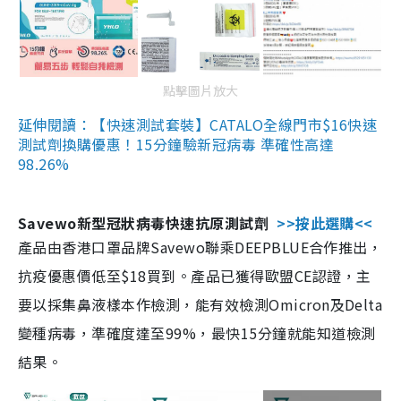
點擊圖片放大
延伸閱讀：【快速測試套裝】CATALO全線門市$16快速
測試劑換購優惠！15分鐘驗新冠病毒 準確性高達
98.26%
Savewo新型冠狀病毒快速抗原測試劑
>>按此選購<<
產品由香港口罩品牌Savewo聯乘DEEPBLUE合作推出，
抗疫優惠價低至$18買到。產品已獲得歐盟CE認證，主
要以採集鼻液樣本作檢測，能有效檢測Omicron及Delta
變種病毒，準確度達至99%，最快15分鐘就能知道檢測
結果。