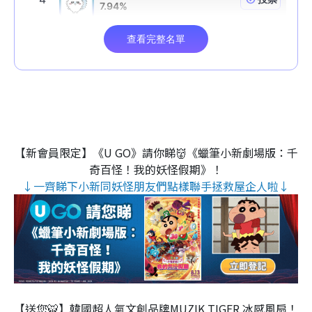
【新會員限定】《U GO》請你睇👹《蠟筆小新劇場版：千
奇百怪！我的妖怪假期》！
↓一齊睇下小新同妖怪朋友們點樣聯手拯救屋企人啦↓
【送您🐯】韓國超人氣文創品牌MUZIK TIGER 冰感風扇！