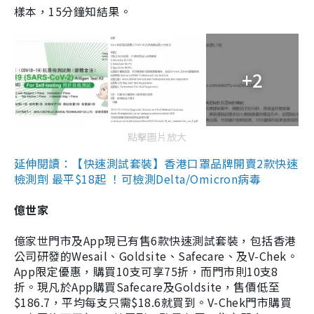
樣本，15分鐘知結果。
+2
點擊圖片放大
延伸閱讀：【快速測試套裝】香港口罩品牌開賣2款快速
檢測劑 最平$18起 ！可檢測Delta/Omicron病毒
億世家
億家世門市及App現已有售6款快速測試套裝，包括香港
公司研發的Wesail、Goldsite、Safecare、及V-Chek。
App限定優惠，購買10支可享75折，而門市則10支8
折。現凡於App購買Safecare及Goldsite，售價低至
$186.7，平均每支只需$18.6就買到。V-Chek門市購買