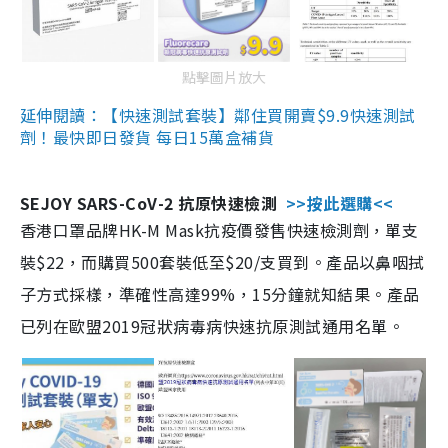
點擊圖片放大
延伸閱讀：【快速測試套裝】鄰住買開賣$9.9快速測試
劑！最快即日發貨 每日15萬盒補貨
SEJOY SARS-CoV-2 抗原快速檢測
>>按此選購<<
香港口罩品牌HK-M Mask抗疫價發售快速檢測劑，單支
裝$22，而購買500套裝低至$20/支買到。產品以鼻咽拭
子方式採樣，準確性高達99%，15分鐘就知結果。產品
已列在歐盟2019冠狀病毒病快速抗原測試通用名單。