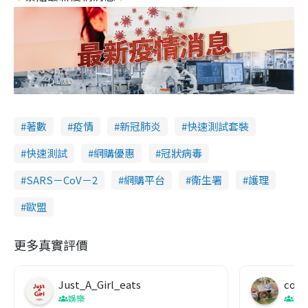
著數
疫情
新冠肺炎
快速測試套裝
快速測試
網購優惠
冠狀病毒
SARS－CoV－2
網購平台
衞生署
護理
歐盟
更多真實評價
Just_A_Girl_eats
co c
娛樂
吹