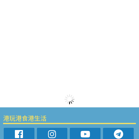
港玩港食港生活