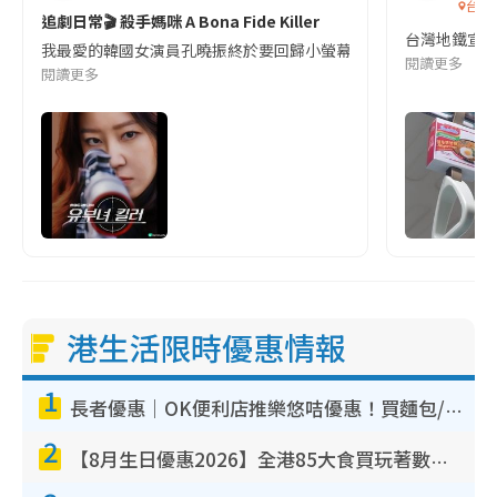
台灣
追劇日常🎬 殺手媽咪 A Bona Fide Killer
台灣地鐵宣
我最愛的韓國女演員孔曉振終於要回歸小螢幕啦!這次的劇本改編自同名
閱讀更多
閱讀更多
港生活限時優惠情報
1
長者優惠｜OK便利店推樂悠咭優惠！買麵包/牛奶/保健品拍卡即減
2
【8月生日優惠2026】全港85大食買玩著數攻略 自助餐/火鍋放題同行免費＋誠品/DONKI送現金券