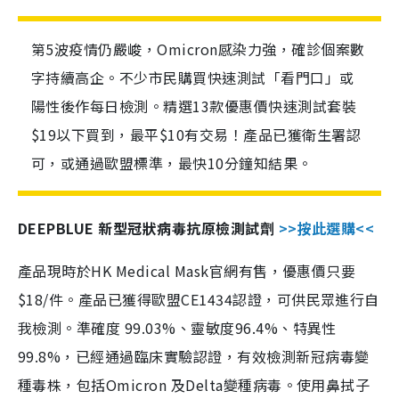
第5波疫情仍嚴峻，Omicron感染力強，確診個案數
字持續高企。不少市民購買快速測試「看門口」或
陽性後作每日檢測。精選13款優惠價快速測試套裝
$19以下買到，最平$10有交易！產品已獲衛生署認
可，或通過歐盟標準，最快10分鐘知結果。
DEEPBLUE 新型冠狀病毒抗原檢測試劑
>>按此選購<<
產品現時於HK Medical Mask官網有售，優惠價只要
$18/件。產品已獲得歐盟CE1434認證，可供民眾進行自
我檢測。準確度 99.03%、靈敏度96.4%、特異性
99.8%，已經通過臨床實驗認證，有效檢測新冠病毒變
種毒株，包括Omicron 及Delta變種病毒。使用鼻拭子