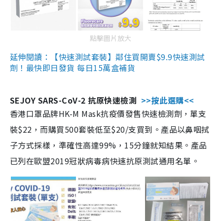
點擊圖片放大
延伸閱讀：【快速測試套裝】鄰住買開賣$9.9快速測試
劑！最快即日發貨 每日15萬盒補貨
SEJOY SARS-CoV-2 抗原快速檢測
>>按此選購<<
香港口罩品牌HK-M Mask抗疫價發售快速檢測劑，單支
裝$22，而購買500套裝低至$20/支買到。產品以鼻咽拭
子方式採樣，準確性高達99%，15分鐘就知結果。產品
已列在歐盟2019冠狀病毒病快速抗原測試通用名單。