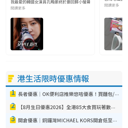
我最愛的韓國女演員孔曉振終於要回歸小螢幕啦!這次的劇本改編自同名
閱讀更多
閱讀更多
港生活限時優惠情報
1
長者優惠｜OK便利店推樂悠咭優惠！買麵包/牛奶/保健品拍卡即減
2
【8月生日優惠2026】全港85大食買玩著數攻略 自助餐/火鍋放題同行免費＋誠品/DONKI送現金券
3
開倉優惠｜銅鑼灣MICHAEL KORS開倉低至17折！直擊$500起買手袋/銀包/鞋款 必買經典Jet Set系列