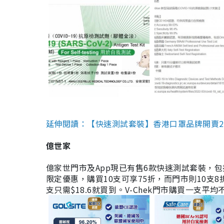
延伸閱讀：【快速測試套裝】香港口罩品牌開賣2款快速
億世家
億家世門市及App現已有售6款快速測試套裝，包括香港公司
限定優惠，購買10支可享75折，而門市則10支8折。現
支只需$18.6就買到。V-Chek門市購買一支平