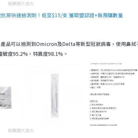
點擊圖片放大
3款抗原快速檢測劑！低至$15/支 獲歐盟認證+無限購數量
品可以檢測到Omicron及Delta等新型冠狀病毒，使用鼻拭
度95.2%，特異度98.1%。
點擊圖片放大