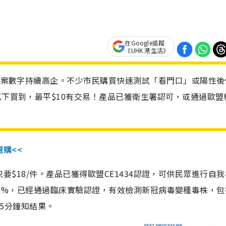
在Google追蹤
《UHK 港生活》
診個案數字持續高企。不少市民購買快速測試「看門口」或陽性後
以下買到，最平$10有交易！產品已獲衛生署認可，或通過歐盟
選購<<
惠價只要$18/件。產品已獲得歐盟CE1434認證，可供民眾進行自
性99.8%，已經通過臨床實驗認證，有效檢測新冠病毒變種毒株，
，15分鐘知結果。