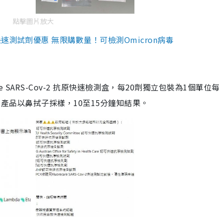
點擊圖片放大
測試劑優惠 無限購數量！可檢測Omicron病毒
are SARS-Cov-2 抗原快速檢測盒，每20劑獨立包裝為1個單位
5。產品以鼻拭子採樣，10至15分鐘知結果。