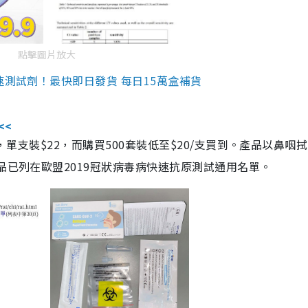
點擊圖片放大
速測試劑！最快即日發貨 每日15萬盒補貨
<<
，單支裝$22，而購買500套裝低至$20/支買到。產品以鼻咽
品已列在歐盟2019冠狀病毒病快速抗原測試通用名單。