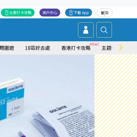
社群打卡攻略
商戶中心
下載 App
繁
简
周圍遊
18區好去處
香港打卡攻略
主題特集