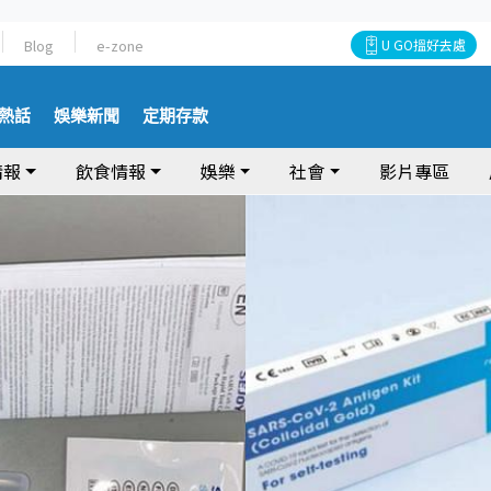
Blog
e-zone
U GO搵好去處
熱話
娛樂新聞
定期存款
情報
飲食情報
娛樂
社會
影片專區