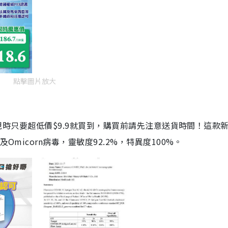
點擊圖片放大
劑，現時只要超低價$9.9就買到，購買前請先注意送貨時間！這款
Omicorn病毒，靈敏度92.2%，特異度100%。