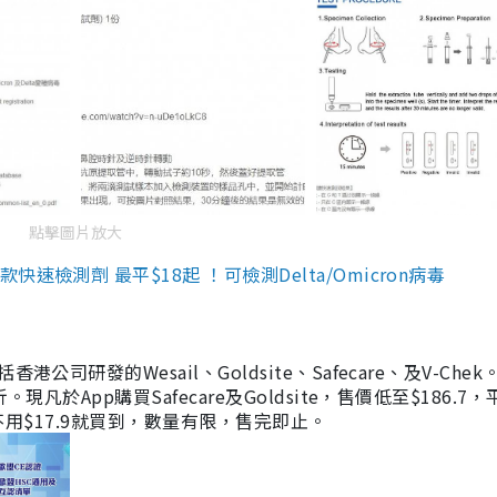
點擊圖片放大
檢測劑 最平$18起 ！可檢測Delta/Omicron病毒
研發的Wesail、Goldsite、Safecare、及V-Chek。
凡於App購買Safecare及Goldsite，售價低至$186.7
均不用$17.9就買到，數量有限，售完即止。