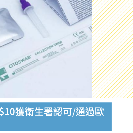
$10獲衛生署認可/通過歐