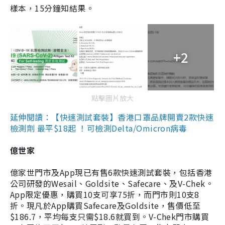
樣本，15分鐘知結果。
+2
點擊圖片放大
延伸閱讀：【快速測試套裝】香港口罩品牌開賣2款快速
檢測劑 最平$18起 ！可檢測Delta/Omicron病毒
億世家
億家世門市及App現已有售6款快速測試套裝，包括香港
公司研發的Wesail、Goldsite、Safecare、及V-Chek。
App限定優惠，購買10支可享75折，而門市則10支8
折。現凡於App購買Safecare及Goldsite，售價低至
$186.7，平均每支只需$18.6就買到。V-Chek門市購買