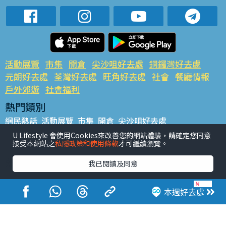
活動展覽
市集
開倉
尖沙咀好去處
銅鑼灣好去處
元朗好去處
荃灣好去處
旺角好去處
社會
餐廳情報
戶外郊遊
社會福利
熱門類別
網民熱話
活動展覽
市集
開倉
尖沙咀好去處
銅鑼灣好去處
元朗好去處
荃灣好去處
旺角好去處
社會
U Lifestyle 會使用Cookies來改善您的網站體驗，請確定您同意
接受本網站之
私隱政策和使用條款
才可繼續瀏覽。
餐廳情報
戶外郊遊
熱門標籤
我已閱讀及同意
#UGO搵好去處
#人氣活動推介
#美食社群熱話
#親子玩樂好去處
#ULifestyle應用程式
#限時搶
本週好去處
#UJetso禮物放送
#ULifestyle商戶中心
#著數
#網絡熱話
香港經濟日報版權所有©2026