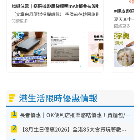
香港
旅遊注意｜搭飛機帶尿袋標明mAh都會被沒收😱出發前切記檢查「1
#連皮帶籽都
（文章由風傳媒授權轉載） 準備前往韓國旅遊的民眾，近期要特別留
夏天其中一種時
閱讀更多
閱讀更多
港生活限時優惠情報
1
長者優惠｜OK便利店推樂悠咭優惠！買麵包/牛奶/保健品拍卡即減
2
【8月生日優惠2026】全港85大食買玩著數攻略 自助餐/火鍋放題同行免費＋誠品/DONKI送現金券