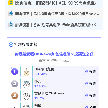
3
開倉優惠｜銅鑼灣MICHAEL KORS開倉低至17折！直擊$500起買手袋/銀包/鞋款 必買經典Jet Set系列
4
開倉優惠｜馬拉松開倉低至3折！直擊$99起買adidas／New Balance／Puma鞋款 STANLEY保溫杯劈價至$119起
5
廚具優惠｜普樂氏/意美廚/Buffalo廚具低至3折！$89起買煎鍋／炒鑊／個人鍋 同場小家電激減至$99起