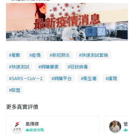
著數
疫情
新冠肺炎
快速測試套裝
快速測試
網購優惠
冠狀病毒
SARS－CoV－2
網購平台
衞生署
護理
歐盟
更多真實評價
風傳媒
營養教
旅遊攻略
生