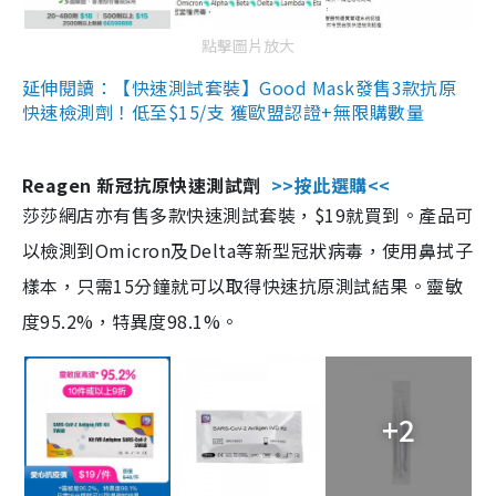
點擊圖片放大
延伸閱讀：【快速測試套裝】Good Mask發售3款抗原
快速檢測劑！低至$15/支 獲歐盟認證+無限購數量
Reagen 新冠抗原快速測試劑
>>按此選購<<
莎莎網店亦有售多款快速測試套裝，$19就買到。產品可
以檢測到Omicron及Delta等新型冠狀病毒，使用鼻拭子
樣本，只需15分鐘就可以取得快速抗原測試結果。靈敏
度95.2%，特異度98.1%。
+2