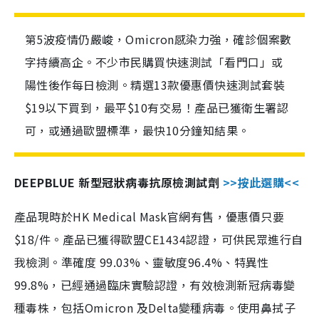
第5波疫情仍嚴峻，Omicron感染力強，確診個案數
字持續高企。不少市民購買快速測試「看門口」或
陽性後作每日檢測。精選13款優惠價快速測試套裝
$19以下買到，最平$10有交易！產品已獲衛生署認
可，或通過歐盟標準，最快10分鐘知結果。
DEEPBLUE 新型冠狀病毒抗原檢測試劑
>>按此選購<<
產品現時於HK Medical Mask官網有售，優惠價只要
$18/件。產品已獲得歐盟CE1434認證，可供民眾進行自
我檢測。準確度 99.03%、靈敏度96.4%、特異性
99.8%，已經通過臨床實驗認證，有效檢測新冠病毒變
種毒株，包括Omicron 及Delta變種病毒。使用鼻拭子