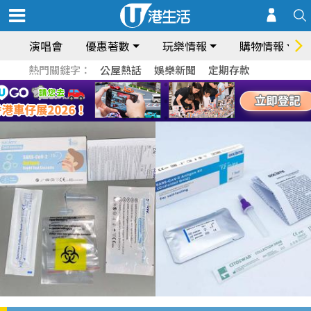
演唱會
優惠著數
玩樂情報
購物情報
熱門關鍵字：
公屋熱話
娛樂新聞
定期存款