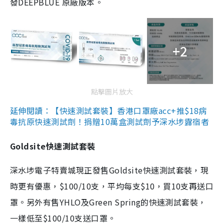
發DEEPBLUE 原廠版本。
+2
點擊圖片放大
延伸閱讀：【快速測試套裝】香港口罩廠acc+推$18病
毒抗原快速測試劑！捐贈10萬盒測試劑予深水埗露宿者
Goldsite快速測試套裝
深水埗電子特賣城現正發售Goldsite快速測試套裝，現
時更有優惠，$100/10支，平均每支$10，買10支再送口
罩。另外有售YHLO及Green Spring的快速測試套裝，
一樣低至$100/10支送口罩。