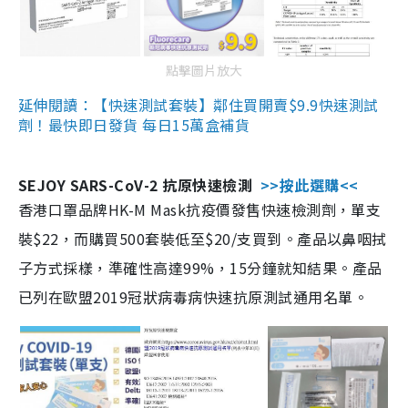
點擊圖片放大
延伸閱讀：【快速測試套裝】鄰住買開賣$9.9快速測試
劑！最快即日發貨 每日15萬盒補貨
SEJOY SARS-CoV-2 抗原快速檢測
>>按此選購<<
香港口罩品牌HK-M Mask抗疫價發售快速檢測劑，單支
裝$22，而購買500套裝低至$20/支買到。產品以鼻咽拭
子方式採樣，準確性高達99%，15分鐘就知結果。產品
已列在歐盟2019冠狀病毒病快速抗原測試通用名單。