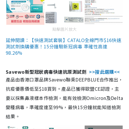
點擊圖片放大
延伸閱讀：【快速測試套裝】CATALO全線門市$16快速
測試劑換購優惠！15分鐘驗新冠病毒 準確性高達
98.26%
Savewo新型冠狀病毒快速抗原測試劑
>>按此選購<<
產品由香港口罩品牌Savewo聯乘DEEPBLUE合作推出，
抗疫優惠價低至$18買到。產品已獲得歐盟CE認證，主
要以採集鼻液樣本作檢測，能有效檢測Omicron及Delta
變種病毒，準確度達至99%，最快15分鐘就能知道檢測
結果。