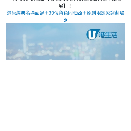
展】！
還原經典名場面📹＋30位角色同框📸＋原創限定感謝劇場
🍿