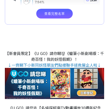
【新會員限定】《U GO》請你睇👹《蠟筆小新劇場版：千
奇百怪！我的妖怪假期》！
↓一齊睇下小新同妖怪朋友們點樣聯手拯救屋企人啦↓
《U GO》請您去【名偵探柯南TV動畫播放30週年紀念