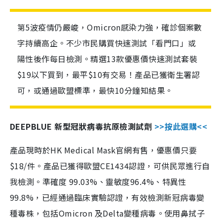
第5波疫情仍嚴峻，Omicron感染力強，確診個案數
字持續高企。不少市民購買快速測試「看門口」或
陽性後作每日檢測。精選13款優惠價快速測試套裝
$19以下買到，最平$10有交易！產品已獲衛生署認
可，或通過歐盟標準，最快10分鐘知結果。
DEEPBLUE 新型冠狀病毒抗原檢測試劑
>>按此選購<<
產品現時於HK Medical Mask官網有售，優惠價只要
$18/件。產品已獲得歐盟CE1434認證，可供民眾進行自
我檢測。準確度 99.03%、靈敏度96.4%、特異性
99.8%，已經通過臨床實驗認證，有效檢測新冠病毒變
種毒株，包括Omicron 及Delta變種病毒。使用鼻拭子