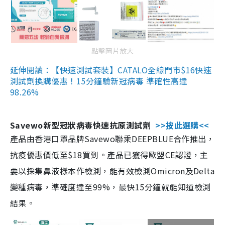
點擊圖片放大
延伸閱讀：【快速測試套裝】CATALO全線門市$16快速
測試劑換購優惠！15分鐘驗新冠病毒 準確性高達
98.26%
Savewo新型冠狀病毒快速抗原測試劑
>>按此選購<<
產品由香港口罩品牌Savewo聯乘DEEPBLUE合作推出，
抗疫優惠價低至$18買到。產品已獲得歐盟CE認證，主
要以採集鼻液樣本作檢測，能有效檢測Omicron及Delta
變種病毒，準確度達至99%，最快15分鐘就能知道檢測
結果。