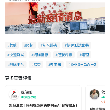
著數
疫情
新冠肺炎
快速測試套裝
快速測試
網購優惠
冠狀病毒
護理
網購平台
歐盟
衞生署
SARS－CoV－2
更多真實評價
風傳媒
營養教
旅遊攻略
生
香港
旅遊注意｜搭飛機帶尿袋標明mAh都會被沒收😱出發前切記檢查「1
#連皮帶籽都