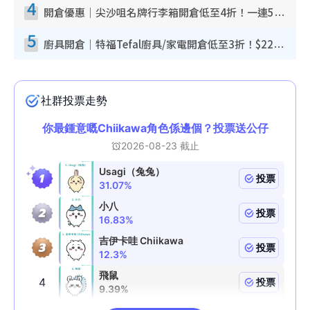
4
開倉優惠｜尖沙咀名牌行李箱開倉低至4折！一連5日 American Tourister/ace./Hallmark $200起！
5
廚具開倉｜特福Tefal廚具/家電開倉低至3折！$220起買平底鍋/炒鑊/湯煲！電飯煲/吸塵機/燙斗$418起