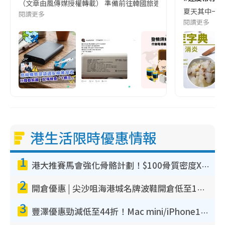
（文章由風傳媒授權轉載） 準備前往韓國旅遊的民眾，近期要特別留
夏天其中一種時
閱讀更多
閱讀更多
港生活限時優惠情報
1
港大推賽馬會強化骨骼計劃！$100骨質密度X光檢查 完成免費運動訓練送超市禮券！附參加資格
2
開倉優惠 | 尖沙咀海港城名牌波鞋開倉低至1折！On鞋$899起／Joy&Peace鞋履$98起
3
豐澤優惠勁減低至44折！Mac mini/iPhone17Pro大減價！廚房家電$220起