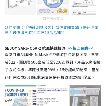
點擊圖片放大
延伸閱讀：【快速測試套裝】鄰住買開賣$9.9快速測試
劑！最快即日發貨 每日15萬盒補貨
SEJOY SARS-CoV-2 抗原快速檢測
>>按此選購<<
香港口罩品牌HK-M Mask抗疫價發售快速檢測劑，單支
裝$22，而購買500套裝低至$20/支買到。產品以鼻咽拭
子方式採樣，準確性高達99%，15分鐘就知結果。產品
已列在歐盟2019冠狀病毒病快速抗原測試通用名單。