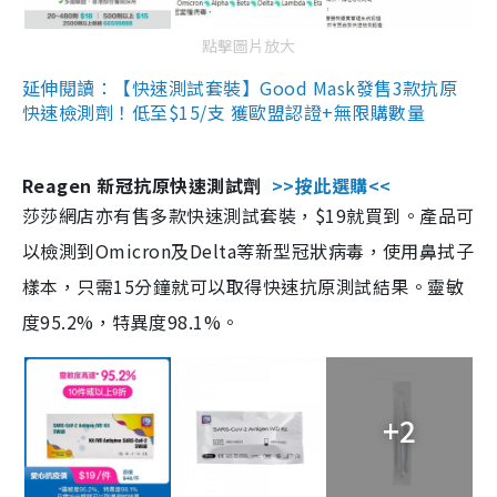
點擊圖片放大
延伸閱讀：【快速測試套裝】Good Mask發售3款抗原
快速檢測劑！低至$15/支 獲歐盟認證+無限購數量
Reagen 新冠抗原快速測試劑
>>按此選購<<
莎莎網店亦有售多款快速測試套裝，$19就買到。產品可
以檢測到Omicron及Delta等新型冠狀病毒，使用鼻拭子
樣本，只需15分鐘就可以取得快速抗原測試結果。靈敏
度95.2%，特異度98.1%。
+2