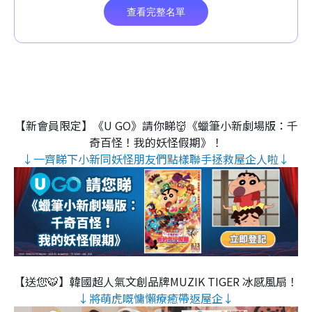
【新會員限定】《U GO》請你睇👹《蠟筆小新劇場版：千
奇百怪！我的妖怪假期》！
↓一齊睇下小新同妖怪朋友們點樣聯手拯救屋企人啦↓
【送您🐯】韓國超人氣文創品牌MUZIK TIGER 冰感風扇！
↓將萌虎嘅慵懶療癒帶返屋企↓