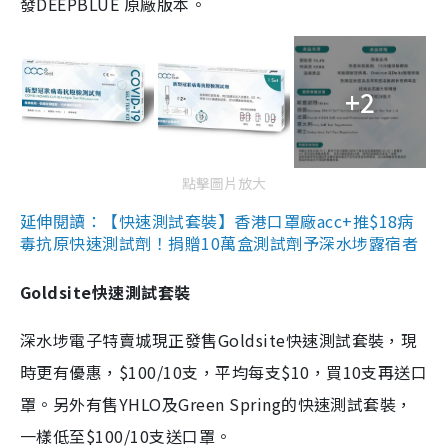
發DEEPBLUE 原廠版本。
+2
點擊圖片放大
延伸閱讀：【快速測試套裝】香港口罩廠acc+推$18病
毒抗原快速測試劑！捐贈10萬盒測試劑予深水埗露宿者
Goldsite快速測試套裝
深水埗電子特賣城現正發售Goldsite快速測試套裝，現
時更有優惠，$100/10支，平均每支$10，買10支再送口
罩。另外有售YHLO及Green Spring的快速測試套裝，
一樣低至$100/10支送口罩。