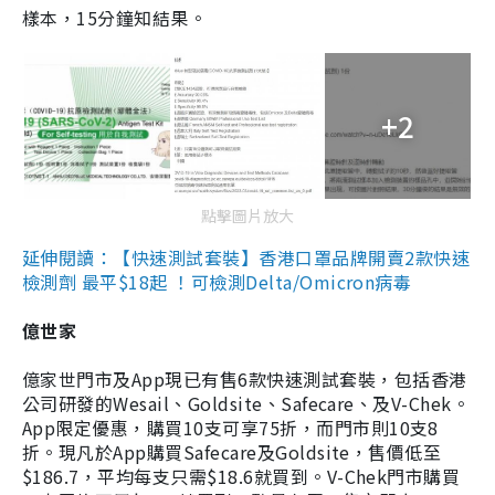
樣本，15分鐘知結果。
+2
點擊圖片放大
延伸閱讀：【快速測試套裝】香港口罩品牌開賣2款快速
檢測劑 最平$18起 ！可檢測Delta/Omicron病毒
億世家
億家世門市及App現已有售6款快速測試套裝，包括香港
公司研發的Wesail、Goldsite、Safecare、及V-Chek。
App限定優惠，購買10支可享75折，而門市則10支8
折。現凡於App購買Safecare及Goldsite，售價低至
$186.7，平均每支只需$18.6就買到。V-Chek門市購買