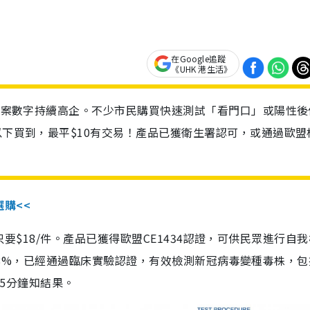
在Google追蹤
《UHK 港生活》
診個案數字持續高企。不少市民購買快速測試「看門口」或陽性後
以下買到，最平$10有交易！產品已獲衛生署認可，或通過歐盟
選購<<
惠價只要$18/件。產品已獲得歐盟CE1434認證，可供民眾進行自
性99.8%，已經通過臨床實驗認證，有效檢測新冠病毒變種毒株，
，15分鐘知結果。