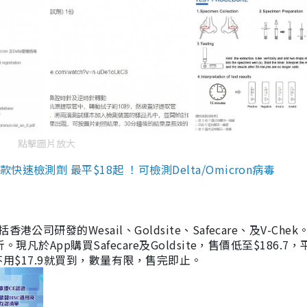
點擊圖片放大
檢測劑 最平$18起 ！可檢測Delta/Omicron病毒
研發的Wesail、Goldsite、Safecare、及V-Chek。
凡於App購買Safecare及Goldsite，售價低至$186.7
均不用$17.9就買到，數量有限，售完即止。