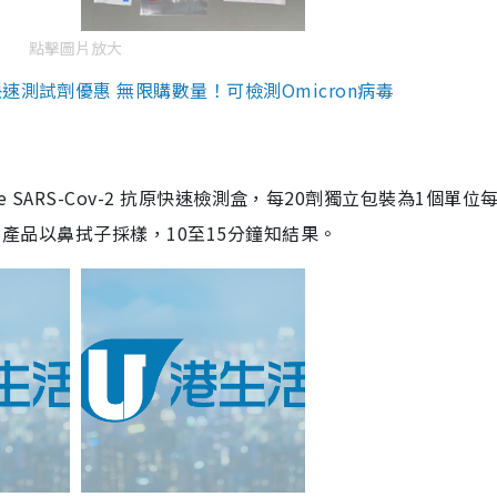
點擊圖片放大
測試劑優惠 無限購數量！可檢測Omicron病毒
are SARS-Cov-2 抗原快速檢測盒，每20劑獨立包裝為1個單位
5。產品以鼻拭子採樣，10至15分鐘知結果。