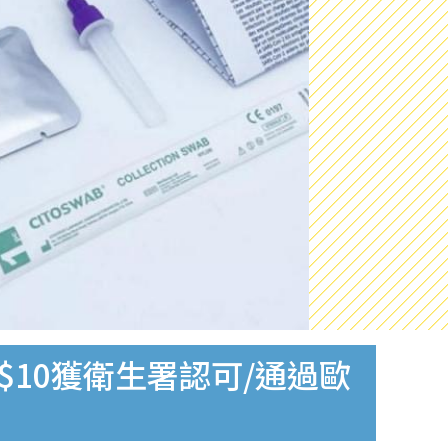
$10獲衛生署認可/通過歐