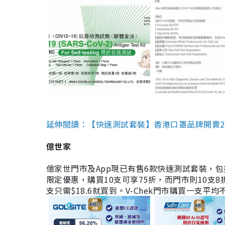
延伸閱讀：【快速測試套裝】香港口罩品牌開賣2款快速
億世家
億家世門市及App現已有售6款快速測試套裝，包括香港公司
限定優惠，購買10支可享75折，而門市則10支8折。現
支只需$18.6就買到。V-Chek門市購買一支平