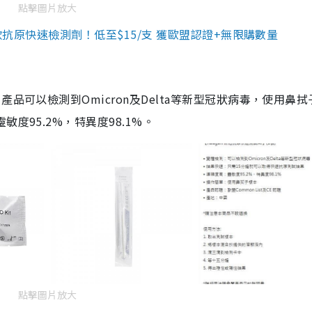
點擊圖片放大
3款抗原快速檢測劑！低至$15/支 獲歐盟認證+無限購數量
品可以檢測到Omicron及Delta等新型冠狀病毒，使用鼻拭
度95.2%，特異度98.1%。
點擊圖片放大