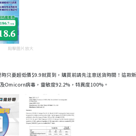
點擊圖片放大
劑，現時只要超低價$9.9就買到，購買前請先注意送貨時間！這款
Omicorn病毒，靈敏度92.2%，特異度100%。