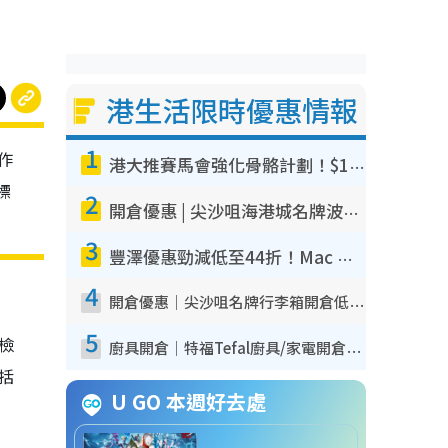
港生活限時優惠情報
1
作
港大推賽馬會強化骨骼計劃！$100骨質密度X光檢查 完成免費運動訓練送超市禮券！附參加資格
標
2
開倉優惠 | 尖沙咀海港城名牌波鞋開倉低至1折！On鞋$899起／Joy&Peace鞋履$98起
3
豐澤優惠勁減低至44折！Mac mini/iPhone17Pro大減價！廚房家電$220起
4
開倉優惠｜尖沙咀名牌行李箱開倉低至4折！一連5日 American Tourister/ace./Hallmark $200起！
5
我檢
廚具開倉｜特福Tefal廚具/家電開倉低至3折！$220起買平底鍋/炒鑊/湯煲！電飯煲/吸塵機/燙斗$418起
包括
U GO 本週好去處