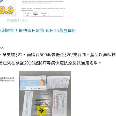
點擊圖片放大
速測試劑！最快即日發貨 每日15萬盒補貨
<<
，單支裝$22，而購買500套裝低至$20/支買到。產品以鼻咽
品已列在歐盟2019冠狀病毒病快速抗原測試通用名單。