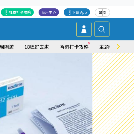
社群打卡攻略
商戶中心
下載 App
繁
简
周圍遊
18區好去處
香港打卡攻略
主題特集