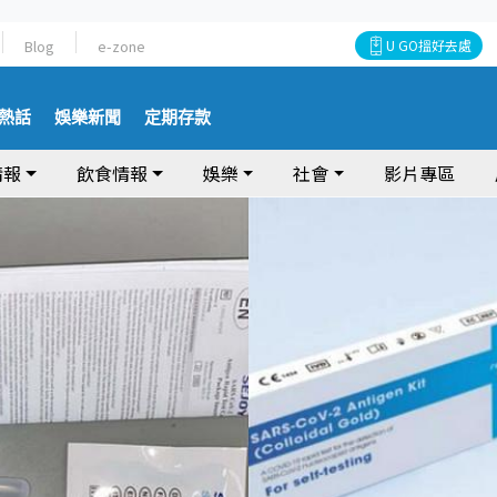
Blog
e-zone
U GO搵好去處
熱話
娛樂新聞
定期存款
情報
飲食情報
娛樂
社會
影片專區