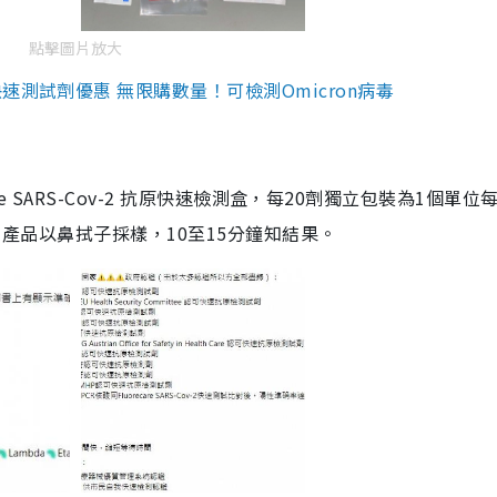
點擊圖片放大
測試劑優惠 無限購數量！可檢測Omicron病毒
are SARS-Cov-2 抗原快速檢測盒，每20劑獨立包裝為1個單位
5。產品以鼻拭子採樣，10至15分鐘知結果。