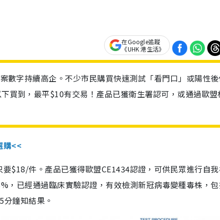
在Google追蹤
《UHK 港生活》
診個案數字持續高企。不少市民購買快速測試「看門口」或陽性後
以下買到，最平$10有交易！產品已獲衛生署認可，或通過歐盟
選購<<
惠價只要$18/件。產品已獲得歐盟CE1434認證，可供民眾進行自
性99.8%，已經通過臨床實驗認證，有效檢測新冠病毒變種毒株，
，15分鐘知結果。