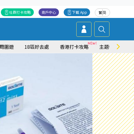
社群打卡攻略
商戶中心
下載 App
繁
简
周圍遊
18區好去處
香港打卡攻略
主題特集