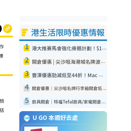
港生活限時優惠情報
1
作
港大推賽馬會強化骨骼計劃！$100骨質密度X光檢查 完成免費運動訓練送超市禮券！附參加資格
標
2
開倉優惠 | 尖沙咀海港城名牌波鞋開倉低至1折！On鞋$899起／Joy&Peace鞋履$98起
3
豐澤優惠勁減低至44折！Mac mini/iPhone17Pro大減價！廚房家電$220起
4
開倉優惠｜尖沙咀名牌行李箱開倉低至4折！一連5日 American Tourister/ace./Hallmark $200起！
5
我檢
廚具開倉｜特福Tefal廚具/家電開倉低至3折！$220起買平底鍋/炒鑊/湯煲！電飯煲/吸塵機/燙斗$418起
包括
U GO 本週好去處