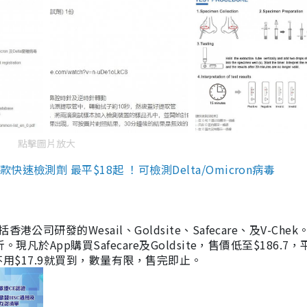
點擊圖片放大
檢測劑 最平$18起 ！可檢測Delta/Omicron病毒
研發的Wesail、Goldsite、Safecare、及V-Chek。
凡於App購買Safecare及Goldsite，售價低至$186.7
均不用$17.9就買到，數量有限，售完即止。