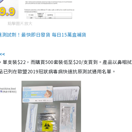
點擊圖片放大
速測試劑！最快即日發貨 每日15萬盒補貨
<<
，單支裝$22，而購買500套裝低至$20/支買到。產品以鼻咽
品已列在歐盟2019冠狀病毒病快速抗原測試通用名單。