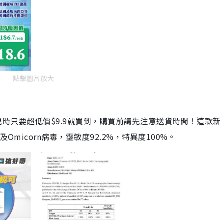
點擊圖片放大
劑，現時只要超低價$9.9就買到，購買前請先注意送貨時間！這款
Omicorn病毒，靈敏度92.2%，特異度100%。