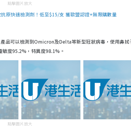
點擊圖片放大
3款抗原快速檢測劑！低至$15/支 獲歐盟認證+無限購數量
品可以檢測到Omicron及Delta等新型冠狀病毒，使用鼻拭
度95.2%，特異度98.1%。
點擊圖片放大