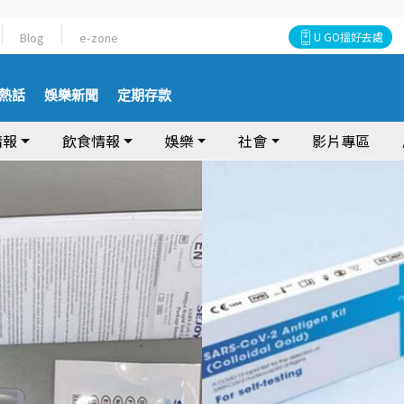
Blog
e-zone
U GO搵好去處
熱話
娛樂新聞
定期存款
情報
飲食情報
娛樂
社會
影片專區