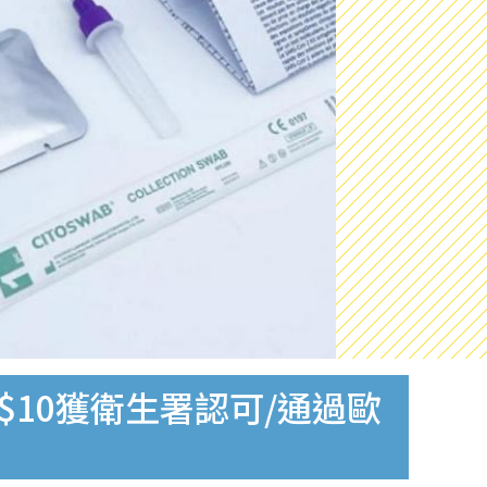
$10獲衛生署認可/通過歐