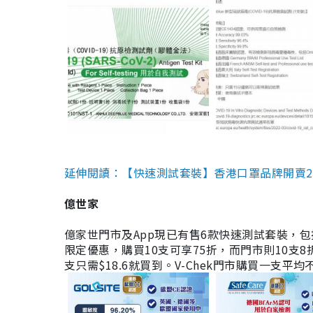
延伸閱讀：【快速測試套裝】香港口罩品牌開賣2款快速
億世家
億家世門市及App現已有售6款快速測試套裝，包括香港公司
限定優惠，購買10支可享75折，而門市則10支8折。現
支只需$18.6就買到。V-Chek門市購買一支平