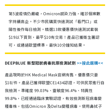
第5波疫情仍嚴峻，Omicron感染力強，確診個案數
字持續高企。不少市民購買快速測試「看門口」或
陽性後作每日檢測。精選13款優惠價快速測試套裝
$19以下買到，最平$10有交易！產品已獲衛生署認
可，或通過歐盟標準，最快10分鐘知結果。
DEEPBLUE 新型冠狀病毒抗原檢測試劑
>>按此選購<<
產品現時於HK Medical Mask官網有售，優惠價只要
$18/件。產品已獲得歐盟CE1434認證，可供民眾進行自
我檢測。準確度 99.03%、靈敏度96.4%、特異性
99.8%，已經通過臨床實驗認證，有效檢測新冠病毒變
種毒株，包括Omicron 及Delta變種病毒。使用鼻拭子