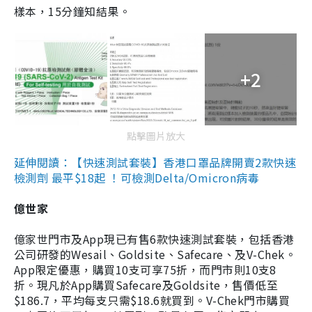
樣本，15分鐘知結果。
+2
點擊圖片放大
延伸閱讀：【快速測試套裝】香港口罩品牌開賣2款快速
檢測劑 最平$18起 ！可檢測Delta/Omicron病毒
億世家
億家世門市及App現已有售6款快速測試套裝，包括香港
公司研發的Wesail、Goldsite、Safecare、及V-Chek。
App限定優惠，購買10支可享75折，而門市則10支8
折。現凡於App購買Safecare及Goldsite，售價低至
$186.7，平均每支只需$18.6就買到。V-Chek門市購買