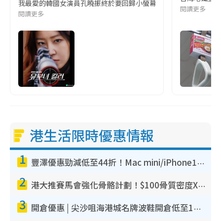
我最愛的韓國女演員孔曉振終於要回歸小螢幕啦!這次的劇本改編自同名
閱讀更多
閱讀更多
港生活限時優惠情報
1
豐澤優惠勁減低至44折！Mac mini/iPhone17Pro大減價！廚房家電$220起
2
港大推賽馬會強化骨骼計劃！$100骨質密度X光檢查 完成免費運動訓練送超市禮券！附參加資格
3
開倉優惠 | 尖沙咀海港城名牌波鞋開倉低至1折！On鞋$899起／Joy&Peace鞋履$98起