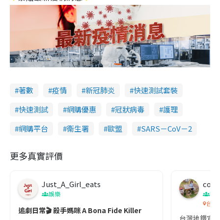
著數
疫情
新冠肺炎
快速測試套裝
快速測試
網購優惠
冠狀病毒
護理
網購平台
衞生署
歐盟
SARS－CoV－2
更多真實評價
Just_A_Girl_eats
co c
娛樂
吹
台灣
追劇日常🎬 殺手媽咪 A Bona Fide Killer
台灣地鐵宣