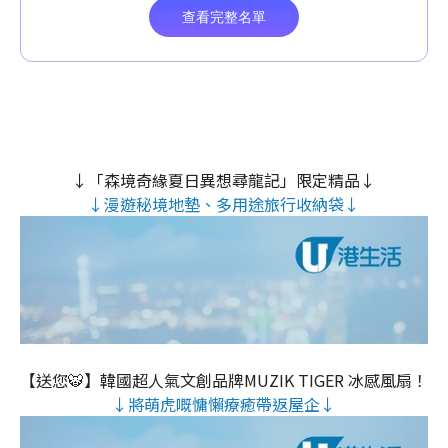
↓「森境奇緣夏日異想尋龍記」限定精品↓
↓漫遊秘境地墊、多用途旅行收納袋↓
【送您🐯】韓國超人氣文創品牌MUZIK TIGER 冰感風扇！
↓將萌虎嘅慵懶療癒帶返屋企↓