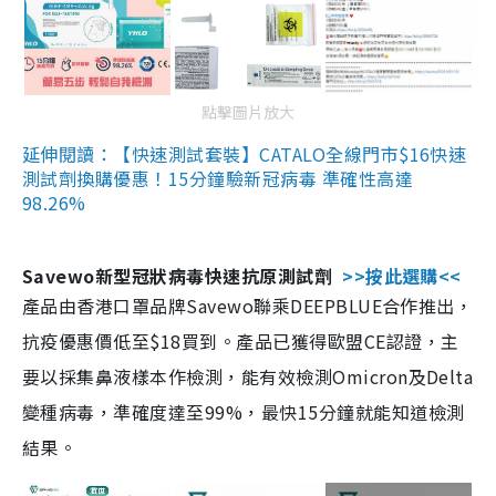
點擊圖片放大
延伸閱讀：【快速測試套裝】CATALO全線門市$16快速
測試劑換購優惠！15分鐘驗新冠病毒 準確性高達
98.26%
Savewo新型冠狀病毒快速抗原測試劑
>>按此選購<<
產品由香港口罩品牌Savewo聯乘DEEPBLUE合作推出，
抗疫優惠價低至$18買到。產品已獲得歐盟CE認證，主
要以採集鼻液樣本作檢測，能有效檢測Omicron及Delta
變種病毒，準確度達至99%，最快15分鐘就能知道檢測
結果。