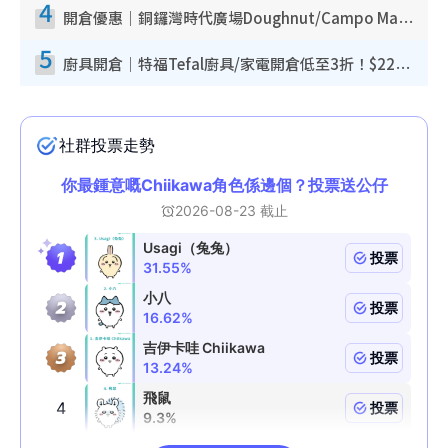
4
開倉優惠｜銅鑼灣時代廣場Doughnut/Campo Marzio開倉低至1折！背囊、書包、手袋劈價$200起
5
廚具開倉｜特福Tefal廚具/家電開倉低至3折！$220起買平底鍋/炒鑊/湯煲！電飯煲/吸塵機/燙斗$418起