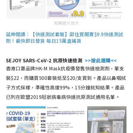
點擊圖片放大
延伸閱讀：【快速測試套裝】鄰住買開賣$9.9快速測試
劑！最快即日發貨 每日15萬盒補貨
SEJOY SARS-CoV-2 抗原快速檢測
>>按此選購<<
香港口罩品牌HK-M Mask抗疫價發售快速檢測劑，單支
裝$22，而購買500套裝低至$20/支買到。產品以鼻咽拭
子方式採樣，準確性高達99%，15分鐘就知結果。產品
已列在歐盟2019冠狀病毒病快速抗原測試通用名單。