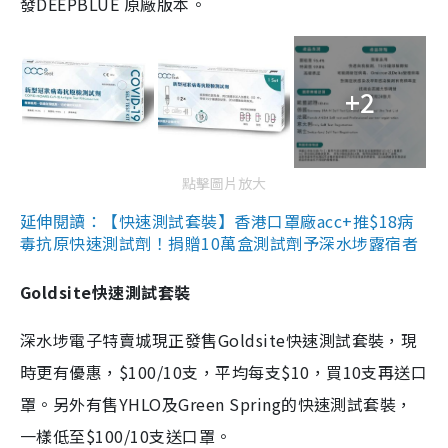
發DEEPBLUE 原廠版本。
+2
點擊圖片放大
延伸閱讀：【快速測試套裝】香港口罩廠acc+推$18病
毒抗原快速測試劑！捐贈10萬盒測試劑予深水埗露宿者
Goldsite快速測試套裝
深水埗電子特賣城現正發售Goldsite快速測試套裝，現
時更有優惠，$100/10支，平均每支$10，買10支再送口
罩。另外有售YHLO及Green Spring的快速測試套裝，
一樣低至$100/10支送口罩。