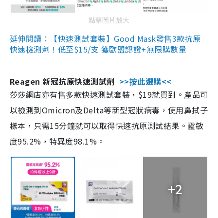
點擊圖片放大
延伸閱讀：【快速測試套裝】Good Mask發售3款抗原
快速檢測劑！低至$15/支 獲歐盟認證+無限購數量
Reagen 新冠抗原快速測試劑
>>按此選購<<
莎莎網店亦有售多款快速測試套裝，$19就買到。產品可
以檢測到Omicron及Delta等新型冠狀病毒，使用鼻拭子
樣本，只需15分鐘就可以取得快速抗原測試結果。靈敏
度95.2%，特異度98.1%。
+2