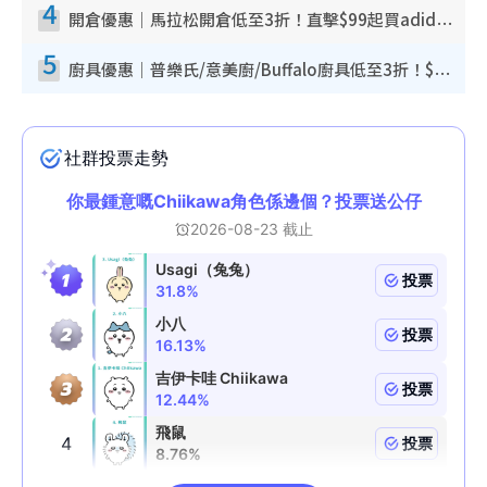
4
開倉優惠｜馬拉松開倉低至3折！直擊$99起買adidas／New Balance／Puma鞋款 STANLEY保溫杯劈價至$119起
5
廚具優惠｜普樂氏/意美廚/Buffalo廚具低至3折！$89起買煎鍋／炒鑊／個人鍋 同場小家電激減至$99起