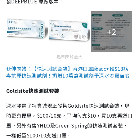
發DEEPBLUE 原廠版本。
+2
點擊圖片放大
延伸閱讀：【快速測試套裝】香港口罩廠acc+推$18病
毒抗原快速測試劑！捐贈10萬盒測試劑予深水埗露宿者
Goldsite快速測試套裝
深水埗電子特賣城現正發售Goldsite快速測試套裝，現
時更有優惠，$100/10支，平均每支$10，買10支再送口
罩。另外有售YHLO及Green Spring的快速測試套裝，
一樣低至$100/10支送口罩。