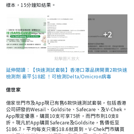
樣本，15分鐘知結果。
+2
點擊圖片放大
延伸閱讀：【快速測試套裝】香港口罩品牌開賣2款快速
檢測劑 最平$18起 ！可檢測Delta/Omicron病毒
億世家
億家世門市及App現已有售6款快速測試套裝，包括香港
公司研發的Wesail、Goldsite、Safecare、及V-Chek。
App限定優惠，購買10支可享75折，而門市則10支8
折。現凡於App購買Safecare及Goldsite，售價低至
$186.7，平均每支只需$18.6就買到。V-Chek門市購買