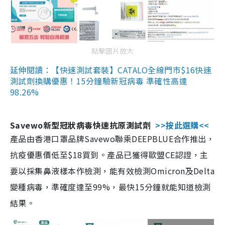
點擊圖片放大
延伸閱讀：【快速測試套裝】CATALO全線門市$16快速
測試劑換購優惠！15分鐘驗新冠病毒 準確性高達
98.26%
Savewo新型冠狀病毒快速抗原測試劑
>>按此選購<<
產品由香港口罩品牌Savewo聯乘DEEPBLUE合作推出，
抗疫優惠價低至$18買到。產品已獲得歐盟CE認證，主
要以採集鼻液樣本作檢測，能有效檢測Omicron及Delta
變種病毒，準確度達至99%，最快15分鐘就能知道檢測
結果。