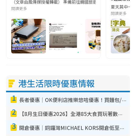
（文章由風傳媒授權轉載） 準備前往韓國旅遊的民眾，近期要特別留
夏天其中一種時
閱讀更多
閱讀更多
港生活限時優惠情報
1
長者優惠｜OK便利店推樂悠咭優惠！買麵包/牛奶/保健品拍卡即減
2
【8月生日優惠2026】全港85大食買玩著數攻略 自助餐/火鍋放題同行免費＋誠品/DONKI送現金券
3
開倉優惠｜銅鑼灣MICHAEL KORS開倉低至17折！直擊$500起買手袋/銀包/鞋款 必買經典Jet Set系列