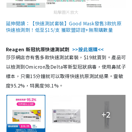
點擊圖片放大
延伸閱讀：【快速測試套裝】Good Mask發售3款抗原
快速檢測劑！低至$15/支 獲歐盟認證+無限購數量
Reagen 新冠抗原快速測試劑
>>按此選購<<
莎莎網店亦有售多款快速測試套裝，$19就買到。產品可
以檢測到Omicron及Delta等新型冠狀病毒，使用鼻拭子
樣本，只需15分鐘就可以取得快速抗原測試結果。靈敏
度95.2%，特異度98.1%。
+2