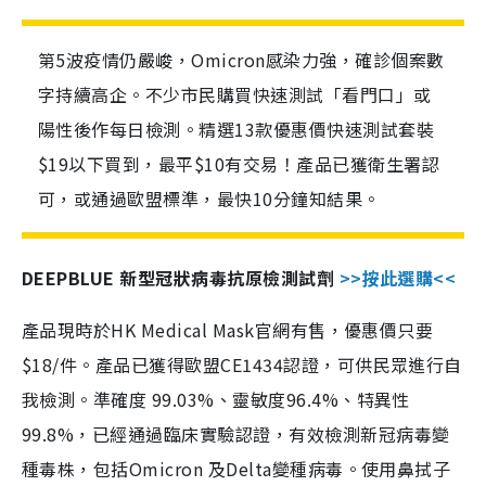
第5波疫情仍嚴峻，Omicron感染力強，確診個案數
字持續高企。不少市民購買快速測試「看門口」或
陽性後作每日檢測。精選13款優惠價快速測試套裝
$19以下買到，最平$10有交易！產品已獲衛生署認
可，或通過歐盟標準，最快10分鐘知結果。
DEEPBLUE 新型冠狀病毒抗原檢測試劑
>>按此選購<<
產品現時於HK Medical Mask官網有售，優惠價只要
$18/件。產品已獲得歐盟CE1434認證，可供民眾進行自
我檢測。準確度 99.03%、靈敏度96.4%、特異性
99.8%，已經通過臨床實驗認證，有效檢測新冠病毒變
種毒株，包括Omicron 及Delta變種病毒。使用鼻拭子