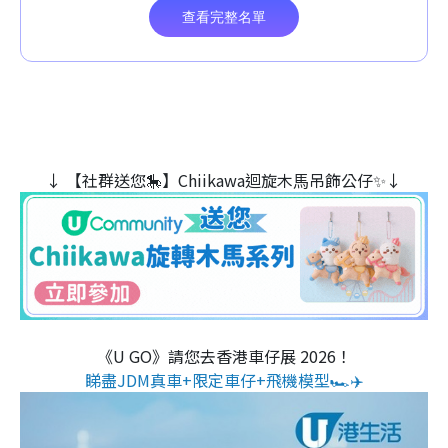
↓ 【社群送您🎠】Chiikawa迴旋木⾺吊飾公仔✨↓
《U GO》請您去香港車仔展 2026！
睇盡JDM真車+限定車仔+飛機模型🏎️✈️