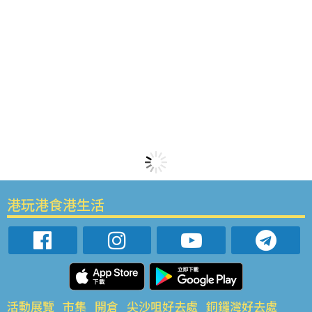
港玩港食港生活
活動展覽
市集
開倉
尖沙咀好去處
銅鑼灣好去處