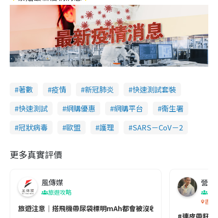
著數
疫情
新冠肺炎
快速測試套裝
快速測試
網購優惠
網購平台
衞生署
冠狀病毒
歐盟
護理
SARS－CoV－2
更多真實評價
風傳媒
營養教
旅遊攻略
生
香港
旅遊注意｜搭飛機帶尿袋標明mAh都會被沒收😱出發前切記檢查「1
#連皮帶籽都