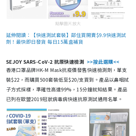
點擊圖片放大
延伸閱讀：【快速測試套裝】鄰住買開賣$9.9快速測試
劑！最快即日發貨 每日15萬盒補貨
SEJOY SARS-CoV-2 抗原快速檢測
>>按此選購<<
香港口罩品牌HK-M Mask抗疫價發售快速檢測劑，單支
裝$22，而購買500套裝低至$20/支買到。產品以鼻咽拭
子方式採樣，準確性高達99%，15分鐘就知結果。產品
已列在歐盟2019冠狀病毒病快速抗原測試通用名單。