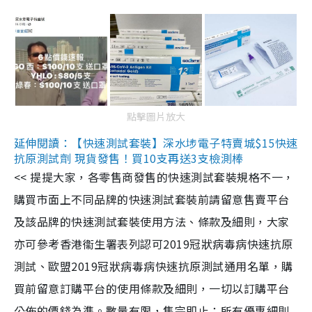
點擊圖片放大
延伸閱讀：【快速測試套裝】深水埗電子特賣城$15快速
抗原測試劑 現貨發售！買10支再送3支檢測棒
<< 提提大家，各零售商發售的快速測試套裝規格不一，
購買市面上不同品牌的快速測試套裝前請留意售賣平台
及該品牌的快速測試套裝使用方法、條款及細則，大家
亦可參考香港衞生署表列認可2019冠狀病毒病快速抗原
測試、歐盟2019冠狀病毒病快速抗原測試通用名單，購
買前留意訂購平台的使用條款及細則，一切以訂購平台
公佈的價錢為準。數量有限，售完即止；所有優惠細則