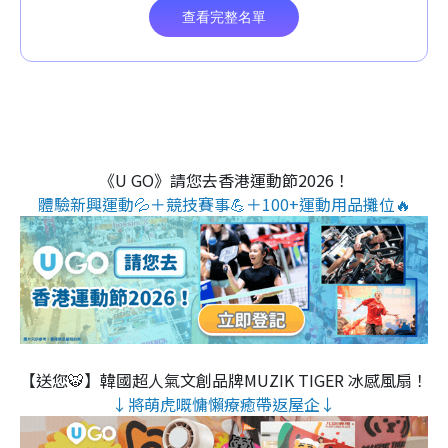
《U GO》請您去香港運動節2026！
體驗新興運動💦＋競技賽事💪＋100+運動用品攤位🔥
【送您🐯】韓國超人氣文創品牌MUZIK TIGER 冰感風扇！
↓將萌虎嘅慵懶療癒帶返屋企↓