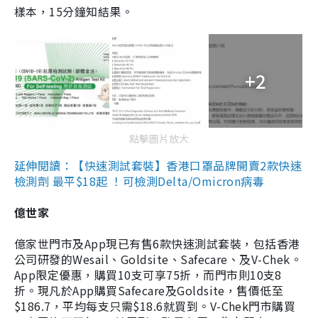
樣本，15分鐘知結果。
+2
點擊圖片放大
延伸閱讀：【快速測試套裝】香港口罩品牌開賣2款快速
檢測劑 最平$18起 ！可檢測Delta/Omicron病毒
億世家
億家世門市及App現已有售6款快速測試套裝，包括香港
公司研發的Wesail、Goldsite、Safecare、及V-Chek。
App限定優惠，購買10支可享75折，而門市則10支8
折。現凡於App購買Safecare及Goldsite，售價低至
$186.7，平均每支只需$18.6就買到。V-Chek門市購買