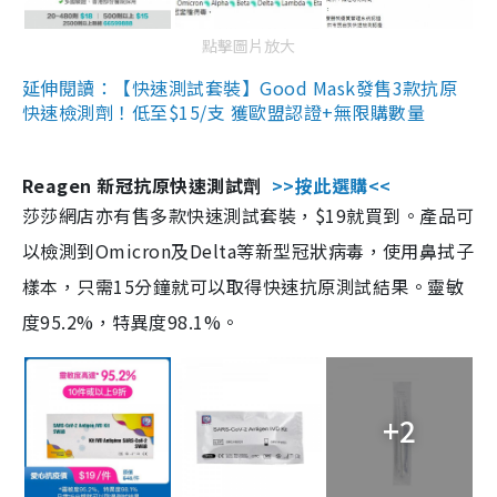
點擊圖片放大
延伸閱讀：【快速測試套裝】Good Mask發售3款抗原
快速檢測劑！低至$15/支 獲歐盟認證+無限購數量
Reagen 新冠抗原快速測試劑
>>按此選購<<
莎莎網店亦有售多款快速測試套裝，$19就買到。產品可
以檢測到Omicron及Delta等新型冠狀病毒，使用鼻拭子
樣本，只需15分鐘就可以取得快速抗原測試結果。靈敏
度95.2%，特異度98.1%。
+2