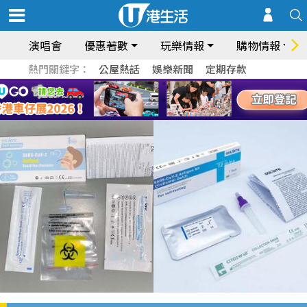
演唱會
優惠著數
玩樂情報
購物情報
熱門關鍵字：
公屋熱話
娛樂新聞
定期存款