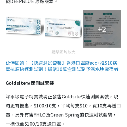
發DEEPBLUE 原廠版本。
+2
點擊圖片放大
延伸閱讀：【快速測試套裝】香港口罩廠acc+推$18病
毒抗原快速測試劑！捐贈10萬盒測試劑予深水埗露宿者
Goldsite快速測試套裝
深水埗電子特賣城現正發售Goldsite快速測試套裝，現
時更有優惠，$100/10支，平均每支$10，買10支再送口
罩。另外有售YHLO及Green Spring的快速測試套裝，
一樣低至$100/10支送口罩。