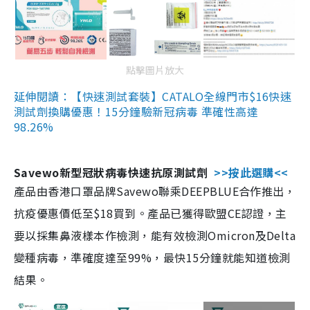
點擊圖片放大
延伸閱讀：【快速測試套裝】CATALO全線門市$16快速
測試劑換購優惠！15分鐘驗新冠病毒 準確性高達
98.26%
Savewo新型冠狀病毒快速抗原測試劑
>>按此選購<<
產品由香港口罩品牌Savewo聯乘DEEPBLUE合作推出，
抗疫優惠價低至$18買到。產品已獲得歐盟CE認證，主
要以採集鼻液樣本作檢測，能有效檢測Omicron及Delta
變種病毒，準確度達至99%，最快15分鐘就能知道檢測
結果。