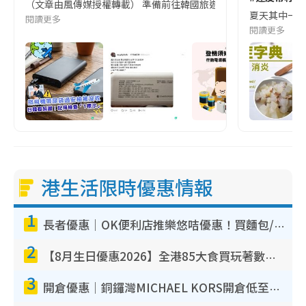
（文章由風傳媒授權轉載） 準備前往韓國旅遊的民眾，近期要特別留
夏天其中一種時
閱讀更多
閱讀更多
港生活限時優惠情報
1
長者優惠｜OK便利店推樂悠咭優惠！買麵包/牛奶/保健品拍卡即減
2
【8月生日優惠2026】全港85大食買玩著數攻略 自助餐/火鍋放題同行免費＋誠品/DONKI送現金券
3
開倉優惠｜銅鑼灣MICHAEL KORS開倉低至17折！直擊$500起買手袋/銀包/鞋款 必買經典Jet Set系列