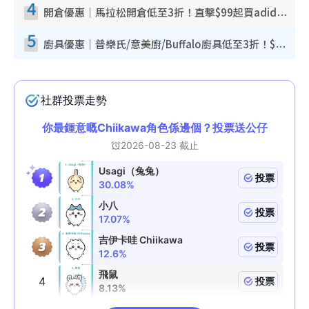
4
開倉優惠｜馬拉松開倉低至3折！直擊$99起買adidas／New Balance／Puma鞋款 STANLEY保溫杯劈價至$119起
5
廚具優惠｜普樂氏/意美廚/Buffalo廚具低至3折！$89起買煎鍋／炒鑊／個人鍋 同場小家電激減至$99起