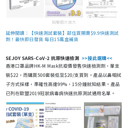
點擊圖片放大
延伸閱讀：【快速測試套裝】鄰住買開賣$9.9快速測試
劑！最快即日發貨 每日15萬盒補貨
SEJOY SARS-CoV-2 抗原快速檢測
>>按此選購<<
香港口罩品牌HK-M Mask抗疫價發售快速檢測劑，單支
裝$22，而購買500套裝低至$20/支買到。產品以鼻咽拭
子方式採樣，準確性高達99%，15分鐘就知結果。產品
已列在歐盟2019冠狀病毒病快速抗原測試通用名單。