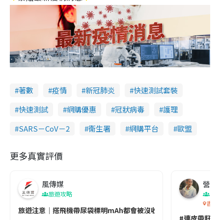
著數
疫情
新冠肺炎
快速測試套裝
快速測試
網購優惠
冠狀病毒
護理
SARS－CoV－2
衞生署
網購平台
歐盟
更多真實評價
風傳媒
營養教
旅遊攻略
生
香港
旅遊注意｜搭飛機帶尿袋標明mAh都會被沒收😱出發前切記檢查「1
#連皮帶籽都