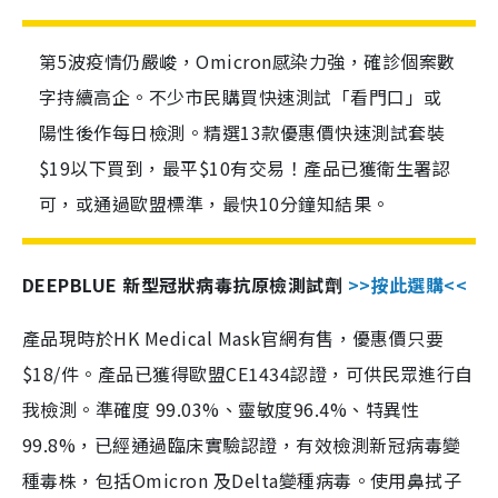
第5波疫情仍嚴峻，Omicron感染力強，確診個案數
字持續高企。不少市民購買快速測試「看門口」或
陽性後作每日檢測。精選13款優惠價快速測試套裝
$19以下買到，最平$10有交易！產品已獲衛生署認
可，或通過歐盟標準，最快10分鐘知結果。
DEEPBLUE 新型冠狀病毒抗原檢測試劑
>>按此選購<<
產品現時於HK Medical Mask官網有售，優惠價只要
$18/件。產品已獲得歐盟CE1434認證，可供民眾進行自
我檢測。準確度 99.03%、靈敏度96.4%、特異性
99.8%，已經通過臨床實驗認證，有效檢測新冠病毒變
種毒株，包括Omicron 及Delta變種病毒。使用鼻拭子