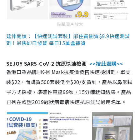
點擊圖片放大
延伸閱讀：【快速測試套裝】鄰住買開賣$9.9快速測試
劑！最快即日發貨 每日15萬盒補貨
SEJOY SARS-CoV-2 抗原快速檢測
>>按此選購<<
香港口罩品牌HK-M Mask抗疫價發售快速檢測劑，單支
裝$22，而購買500套裝低至$20/支買到。產品以鼻咽拭
子方式採樣，準確性高達99%，15分鐘就知結果。產品
已列在歐盟2019冠狀病毒病快速抗原測試通用名單。