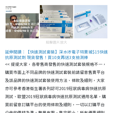
點擊圖片放大
延伸閱讀：【快速測試套裝】深水埗電子特賣城$15快速
抗原測試劑 現貨發售！買10支再送3支檢測棒
<< 提提大家，各零售商發售的快速測試套裝規格不一，
購買市面上不同品牌的快速測試套裝前請留意售賣平台
及該品牌的快速測試套裝使用方法、條款及細則，大家
亦可參考香港衞生署表列認可2019冠狀病毒病快速抗原
測試、歐盟2019冠狀病毒病快速抗原測試通用名單，購
買前留意訂購平台的使用條款及細則，一切以訂購平台
公佈的價錢為準。數量有限，售完即止；所有優惠細則