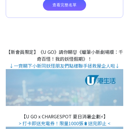
【新會員限定】《U GO》請你睇👹《蠟筆小新劇場版：千
奇百怪！我的妖怪假期》！
↓一齊睇下小新同妖怪朋友們點樣聯手拯救屋企人啦↓
【U GO x CHARGESPOT 夏日消暑企劃⚡】
> 打卡即送充電券！限量1000張🔋送完即止 <