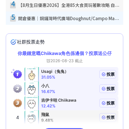
4
【8月生日優惠2026】全港85大食買玩著數攻略 自助餐/火鍋放題同行免費＋誠品/DONKI送現金券
5
開倉優惠｜銅鑼灣時代廣場Doughnut/Campo Marzio開倉低至1折！背囊、書包、手袋劈價$200起