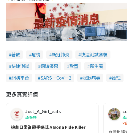
著數
疫情
新冠肺炎
快速測試套裝
快速測試
網購優惠
歐盟
衞生署
網購平台
SARS－CoV－2
冠狀病毒
護理
更多真實評價
Just_A_Girl_eats
co c
娛樂
吹
台灣
追劇日常🎬 殺手媽咪 A Bona Fide Killer
台灣地鐵宣