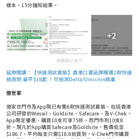
樣本，15分鐘知結果。
+2
點擊圖片放大
延伸閱讀：【快速測試套裝】香港口罩品牌開賣2款快速
檢測劑 最平$18起 ！可檢測Delta/Omicron病毒
億世家
億家世門市及App現已有售6款快速測試套裝，包括香港
公司研發的Wesail、Goldsite、Safecare、及V-Chek。
App限定優惠，購買10支可享75折，而門市則10支8
折。現凡於App購買Safecare及Goldsite，售價低至
$186.7，平均每支只需$18.6就買到。V-Chek門市購買