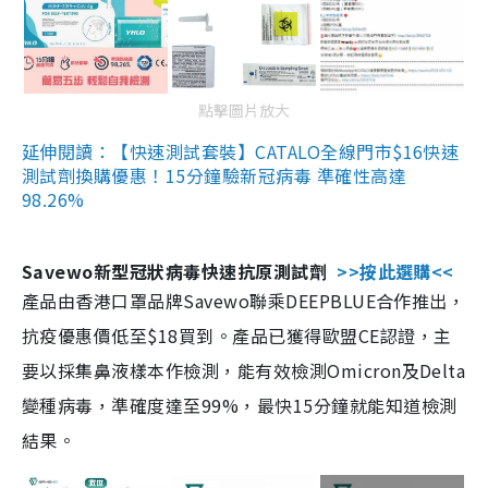
點擊圖片放大
延伸閱讀：【快速測試套裝】CATALO全線門市$16快速
測試劑換購優惠！15分鐘驗新冠病毒 準確性高達
98.26%
Savewo新型冠狀病毒快速抗原測試劑
>>按此選購<<
產品由香港口罩品牌Savewo聯乘DEEPBLUE合作推出，
抗疫優惠價低至$18買到。產品已獲得歐盟CE認證，主
要以採集鼻液樣本作檢測，能有效檢測Omicron及Delta
變種病毒，準確度達至99%，最快15分鐘就能知道檢測
結果。