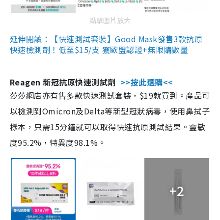
點擊圖片放大
延伸閱讀：【快速測試套裝】Good Mask發售3款抗原
快速檢測劑！低至$15/支 獲歐盟認證+無限購數量
Reagen 新冠抗原快速測試劑
>>按此選購<<
莎莎網店亦有售多款快速測試套裝，$19就買到。產品可
以檢測到Omicron及Delta等新型冠狀病毒，使用鼻拭子
樣本，只需15分鐘就可以取得快速抗原測試結果。靈敏
度95.2%，特異度98.1%。
+2