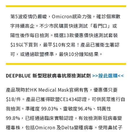
第5波疫情仍嚴峻，Omicron感染力強，確診個案數
字持續高企。不少市民購買快速測試「看門口」或
陽性後作每日檢測。精選13款優惠價快速測試套裝
$19以下買到，最平$10有交易！產品已獲衛生署認
可，或通過歐盟標準，最快10分鐘知結果。
DEEPBLUE 新型冠狀病毒抗原檢測試劑
>>按此選購<<
產品現時於HK Medical Mask官網有售，優惠價只要
$18/件。產品已獲得歐盟CE1434認證，可供民眾進行自
我檢測。準確度 99.03%、靈敏度96.4%、特異性
99.8%，已經通過臨床實驗認證，有效檢測新冠病毒變
種毒株，包括Omicron 及Delta變種病毒。使用鼻拭子