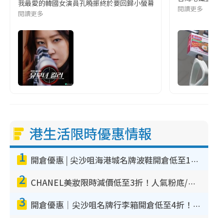
我最愛的韓國女演員孔曉振終於要回歸小螢幕啦!這次的劇本改編自同名
閱讀更多
閱讀更多
港生活限時優惠情報
1
開倉優惠 | 尖沙咀海港城名牌波鞋開倉低至1折！On鞋$899起／Joy&Peace鞋履$98起
2
CHANEL美妝限時減價低至3折！人氣粉底/唇膏/精華液低至$275！COCO香水都有平
3
開倉優惠｜尖沙咀名牌行李箱開倉低至4折！一連5日 American Tourister/ace./Hallmark $200起！