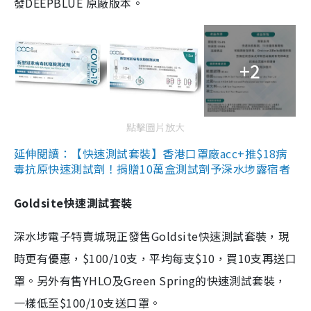
發DEEPBLUE 原廠版本。
+2
點擊圖片放大
延伸閱讀：【快速測試套裝】香港口罩廠acc+推$18病
毒抗原快速測試劑！捐贈10萬盒測試劑予深水埗露宿者
Goldsite快速測試套裝
深水埗電子特賣城現正發售Goldsite快速測試套裝，現
時更有優惠，$100/10支，平均每支$10，買10支再送口
罩。另外有售YHLO及Green Spring的快速測試套裝，
一樣低至$100/10支送口罩。