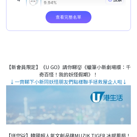
【新會員限定】《U GO》請你睇👹《蠟筆小新劇場版：千
奇百怪！我的妖怪假期》！
↓一齊睇下小新同妖怪朋友們點樣聯手拯救屋企人啦↓
【送您🐯】韓國超人氣文創品牌MUZIK TIGER 冰感風扇！