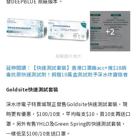
發DEEPBLUE 原廠版本。
+2
點擊圖片放大
延伸閱讀：【快速測試套裝】香港口罩廠acc+推$18病
毒抗原快速測試劑！捐贈10萬盒測試劑予深水埗露宿者
Goldsite快速測試套裝
深水埗電子特賣城現正發售Goldsite快速測試套裝，現
時更有優惠，$100/10支，平均每支$10，買10支再送口
罩。另外有售YHLO及Green Spring的快速測試套裝，
一樣低至$100/10支送口罩。