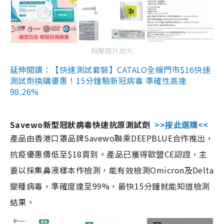
點擊圖片放大
延伸閱讀：【快速測試套裝】CATALO全線門市$16快速
測試劑換購優惠！15分鐘驗新冠病毒 準確性高達
98.26%
Savewo新型冠狀病毒快速抗原測試劑
>>按此選購<<
產品由香港口罩品牌Savewo聯乘DEEPBLUE合作推出，
抗疫優惠價低至$18買到。產品已獲得歐盟CE認證，主
要以採集鼻液樣本作檢測，能有效檢測Omicron及Delta
變種病毒，準確度達至99%，最快15分鐘就能知道檢測
結果。