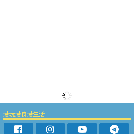
港玩港食港生活