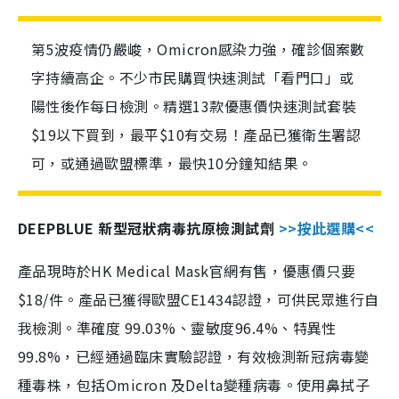
第5波疫情仍嚴峻，Omicron感染力強，確診個案數
字持續高企。不少市民購買快速測試「看門口」或
陽性後作每日檢測。精選13款優惠價快速測試套裝
$19以下買到，最平$10有交易！產品已獲衛生署認
可，或通過歐盟標準，最快10分鐘知結果。
DEEPBLUE 新型冠狀病毒抗原檢測試劑
>>按此選購<<
產品現時於HK Medical Mask官網有售，優惠價只要
$18/件。產品已獲得歐盟CE1434認證，可供民眾進行自
我檢測。準確度 99.03%、靈敏度96.4%、特異性
99.8%，已經通過臨床實驗認證，有效檢測新冠病毒變
種毒株，包括Omicron 及Delta變種病毒。使用鼻拭子