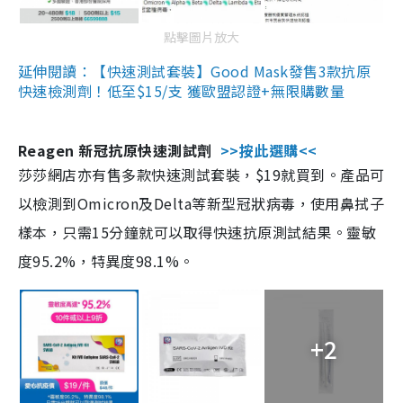
點擊圖片放大
延伸閱讀：【快速測試套裝】Good Mask發售3款抗原
快速檢測劑！低至$15/支 獲歐盟認證+無限購數量
Reagen 新冠抗原快速測試劑
>>按此選購<<
莎莎網店亦有售多款快速測試套裝，$19就買到。產品可
以檢測到Omicron及Delta等新型冠狀病毒，使用鼻拭子
樣本，只需15分鐘就可以取得快速抗原測試結果。靈敏
度95.2%，特異度98.1%。
+2