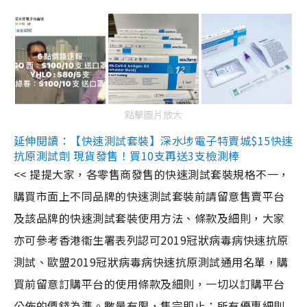
點擊圖片放大
延伸閱讀：【快速測試套裝】深水埗電子特賣城$15快速
抗原測試劑 現貨發售！買10支再送3支檢測棒
<< 提提大家，各零售商發售的快速測試套裝規格不一，
購買市面上不同品牌的快速測試套裝前請留意售賣平台
及該品牌的快速測試套裝使用方法、條款及細則，大家
亦可參考香港衞生署表列認可2019冠狀病毒病快速抗原
測試、歐盟2019冠狀病毒病快速抗原測試通用名單，購
買前留意訂購平台的使用條款及細則，一切以訂購平台
公佈的價錢為準。數量有限，售完即止；所有優惠細則