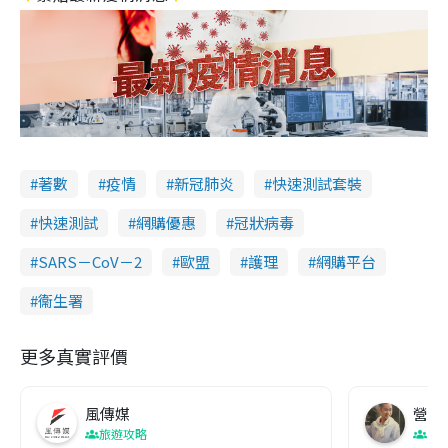
著數
疫情
新冠肺炎
快速測試套裝
快速測試
網購優惠
冠狀病毒
SARS－CoV－2
歐盟
護理
網購平台
衞生署
更多真實評價
風傳媒
營養教
旅遊攻略
生