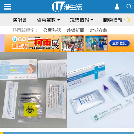
演唱會
優惠著數
玩樂情報
購物情報
熱門關鍵字：
公屋熱話
娛樂新聞
定期存款