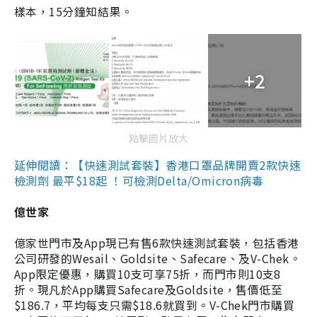
樣本，15分鐘知結果。
+2
點擊圖片放大
延伸閱讀：【快速測試套裝】香港口罩品牌開賣2款快速
檢測劑 最平$18起 ！可檢測Delta/Omicron病毒
億世家
億家世門市及App現已有售6款快速測試套裝，包括香港
公司研發的Wesail、Goldsite、Safecare、及V-Chek。
App限定優惠，購買10支可享75折，而門市則10支8
折。現凡於App購買Safecare及Goldsite，售價低至
$186.7，平均每支只需$18.6就買到。V-Chek門市購買