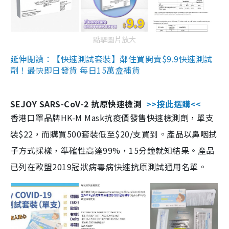
點擊圖片放大
延伸閱讀：【快速測試套裝】鄰住買開賣$9.9快速測試
劑！最快即日發貨 每日15萬盒補貨
SEJOY SARS-CoV-2 抗原快速檢測
>>按此選購<<
香港口罩品牌HK-M Mask抗疫價發售快速檢測劑，單支
裝$22，而購買500套裝低至$20/支買到。產品以鼻咽拭
子方式採樣，準確性高達99%，15分鐘就知結果。產品
已列在歐盟2019冠狀病毒病快速抗原測試通用名單。