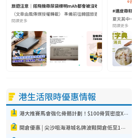
香港
旅遊注意｜搭飛機帶尿袋標明mAh都會被沒收😱出發前切記檢查「1
#連皮帶籽都
（文章由風傳媒授權轉載） 準備前往韓國旅遊的民眾，近期要特別留
夏天其中一種時
閱讀更多
閱讀更多
港生活限時優惠情報
1
港大推賽馬會強化骨骼計劃！$100骨質密度X光檢查 完成免費運動訓練送超市禮券！附參加資格
2
開倉優惠 | 尖沙咀海港城名牌波鞋開倉低至1折！On鞋$899起／Joy&Peace鞋履$98起