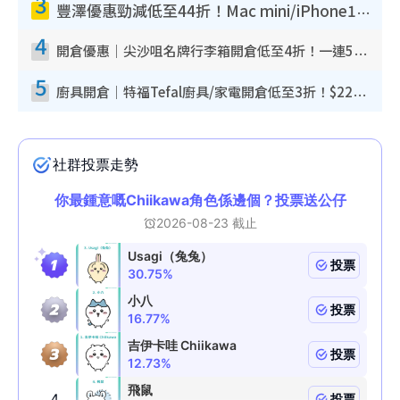
3
豐澤優惠勁減低至44折！Mac mini/iPhone17Pro大減價！廚房家電$220起
4
開倉優惠｜尖沙咀名牌行李箱開倉低至4折！一連5日 American Tourister/ace./Hallmark $200起！
5
廚具開倉｜特福Tefal廚具/家電開倉低至3折！$220起買平底鍋/炒鑊/湯煲！電飯煲/吸塵機/燙斗$418起