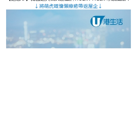
↓將萌虎嘅慵懶療癒帶返屋企↓