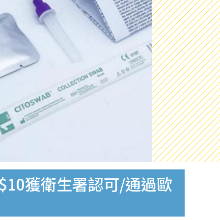
$10獲衛生署認可/通過歐