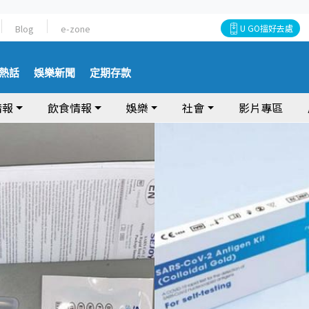
Blog
e-zone
U GO搵好去處
熱話
娛樂新聞
定期存款
情報
飲食情報
娛樂
社會
影片專區