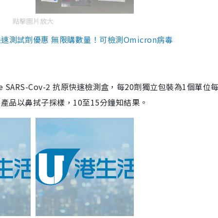
點擊圖片放大
測試劑優惠 無限購數量！可檢測Omicron病毒
are SARS-Cov-2 抗原快速檢測盒，每20劑獨立包裝為1個單位
5。產品以鼻拭子採樣，10至15分鐘知結果。