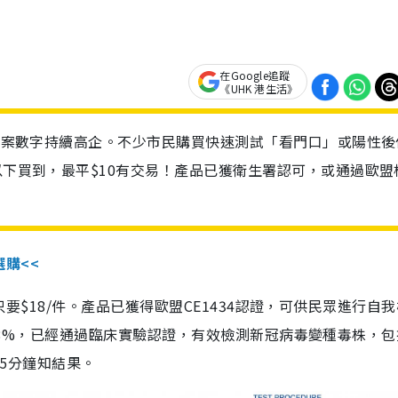
在Google追蹤
《UHK 港生活》
診個案數字持續高企。不少市民購買快速測試「看門口」或陽性後
以下買到，最平$10有交易！產品已獲衛生署認可，或通過歐盟
選購<<
惠價只要$18/件。產品已獲得歐盟CE1434認證，可供民眾進行自
性99.8%，已經通過臨床實驗認證，有效檢測新冠病毒變種毒株，
，15分鐘知結果。