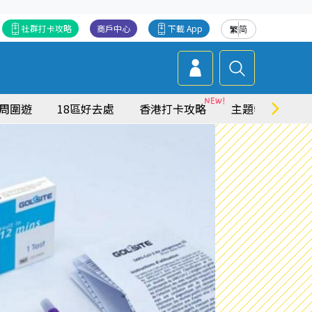
社群打卡攻略
商戶中心
下載 App
繁
简
周圍遊
18區好去處
香港打卡攻略
主題特集