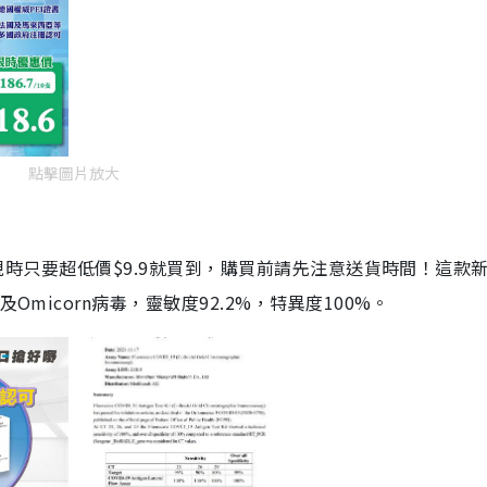
點擊圖片放大
劑，現時只要超低價$9.9就買到，購買前請先注意送貨時間！這款
Omicorn病毒，靈敏度92.2%，特異度100%。