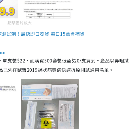
點擊圖片放大
速測試劑！最快即日發貨 每日15萬盒補貨
<<
，單支裝$22，而購買500套裝低至$20/支買到。產品以鼻咽
品已列在歐盟2019冠狀病毒病快速抗原測試通用名單。