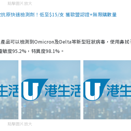
點擊圖片放大
3款抗原快速檢測劑！低至$15/支 獲歐盟認證+無限購數量
品可以檢測到Omicron及Delta等新型冠狀病毒，使用鼻拭
度95.2%，特異度98.1%。
點擊圖片放大