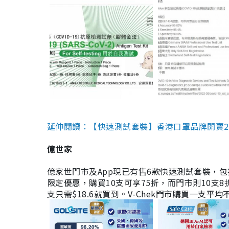
延伸閱讀：【快速測試套裝】香港口罩品牌開賣2款快速
億世家
億家世門市及App現已有售6款快速測試套裝，包括香港公司
限定優惠，購買10支可享75折，而門市則10支8折。現
支只需$18.6就買到。V-Chek門市購買一支平