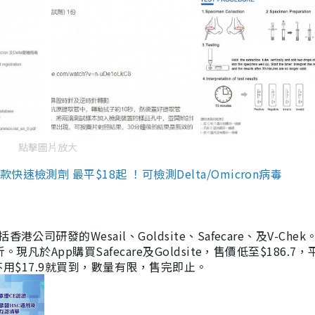
點擊圖片放大
檢測劑 最平$18起 ！可檢測Delta/Omicron病毒
研發的Wesail、Goldsite、Safecare、及V-Chek。
凡於App購買Safecare及Goldsite，售價低至$186.7
均不用$17.9就買到，數量有限，售完即止。