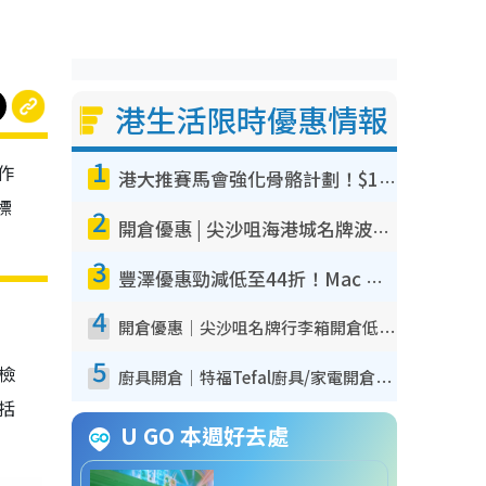
港生活限時優惠情報
1
作
港大推賽馬會強化骨骼計劃！$100骨質密度X光檢查 完成免費運動訓練送超市禮券！附參加資格
標
2
開倉優惠 | 尖沙咀海港城名牌波鞋開倉低至1折！On鞋$899起／Joy&Peace鞋履$98起
3
豐澤優惠勁減低至44折！Mac mini/iPhone17Pro大減價！廚房家電$220起
4
開倉優惠｜尖沙咀名牌行李箱開倉低至4折！一連5日 American Tourister/ace./Hallmark $200起！
5
我檢
廚具開倉｜特福Tefal廚具/家電開倉低至3折！$220起買平底鍋/炒鑊/湯煲！電飯煲/吸塵機/燙斗$418起
包括
U GO 本週好去處