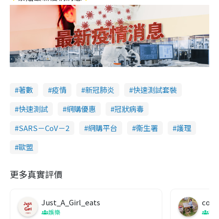
著數
疫情
新冠肺炎
快速測試套裝
快速測試
網購優惠
冠狀病毒
SARS－CoV－2
網購平台
衞生署
護理
歐盟
更多真實評價
Just_A_Girl_eats
co c
娛樂
吹