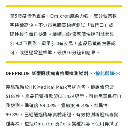
第5波疫情仍嚴峻，Omicron感染力強，確診個案數
字持續高企。不少市民購買快速測試「看門口」或
陽性後作每日檢測。精選13款優惠價快速測試套裝
$19以下買到，最平$10有交易！產品已獲衛生署認
可，或通過歐盟標準，最快10分鐘知結果。
DEEPBLUE 新型冠狀病毒抗原檢測試劑
>>按此選購<<
產品現時於HK Medical Mask官網有售，優惠價只要
$18/件。產品已獲得歐盟CE1434認證，可供民眾進行自
我檢測。準確度 99.03%、靈敏度96.4%、特異性
99.8%，已經通過臨床實驗認證，有效檢測新冠病毒變
種毒株，包括Omicron 及Delta變種病毒。使用鼻拭子