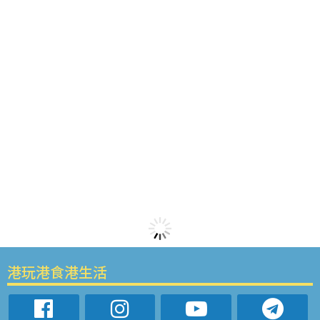
港玩港食港生活