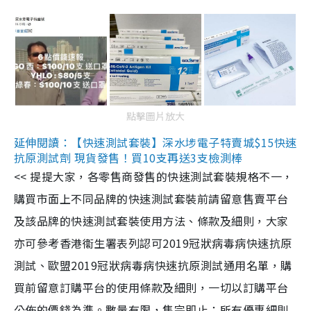
點擊圖片放大
延伸閱讀：【快速測試套裝】深水埗電子特賣城$15快速
抗原測試劑 現貨發售！買10支再送3支檢測棒
<< 提提大家，各零售商發售的快速測試套裝規格不一，
購買市面上不同品牌的快速測試套裝前請留意售賣平台
及該品牌的快速測試套裝使用方法、條款及細則，大家
亦可參考香港衞生署表列認可2019冠狀病毒病快速抗原
測試、歐盟2019冠狀病毒病快速抗原測試通用名單，購
買前留意訂購平台的使用條款及細則，一切以訂購平台
公佈的價錢為準。數量有限，售完即止；所有優惠細則