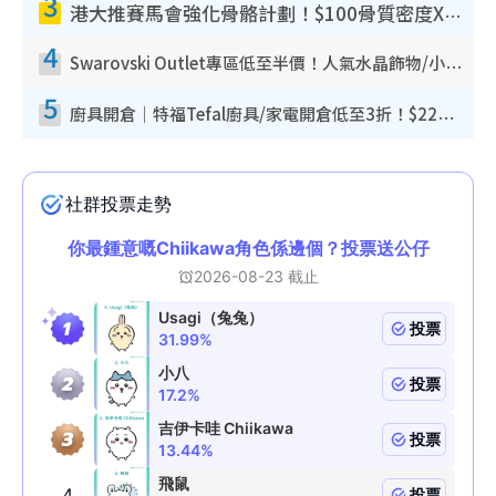
3
港大推賽馬會強化骨骼計劃！$100骨質密度X光檢查 完成免費運動訓練送超市禮券！附參加資格
4
Swarovski Outlet專區低至半價！人氣水晶飾物/小擺設$138起！迪士尼款/水晶高跟鞋都有平
5
廚具開倉｜特福Tefal廚具/家電開倉低至3折！$220起買平底鍋/炒鑊/湯煲！電飯煲/吸塵機/燙斗$418起