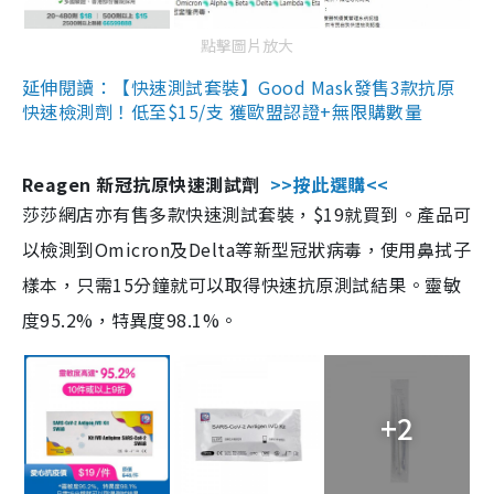
點擊圖片放大
延伸閱讀：【快速測試套裝】Good Mask發售3款抗原
快速檢測劑！低至$15/支 獲歐盟認證+無限購數量
Reagen 新冠抗原快速測試劑
>>按此選購<<
莎莎網店亦有售多款快速測試套裝，$19就買到。產品可
以檢測到Omicron及Delta等新型冠狀病毒，使用鼻拭子
樣本，只需15分鐘就可以取得快速抗原測試結果。靈敏
度95.2%，特異度98.1%。
+2