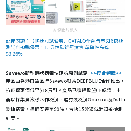
點擊圖片放大
延伸閱讀：【快速測試套裝】CATALO全線門市$16快速
測試劑換購優惠！15分鐘驗新冠病毒 準確性高達
98.26%
Savewo新型冠狀病毒快速抗原測試劑
>>按此選購<<
產品由香港口罩品牌Savewo聯乘DEEPBLUE合作推出，
抗疫優惠價低至$18買到。產品已獲得歐盟CE認證，主
要以採集鼻液樣本作檢測，能有效檢測Omicron及Delta
變種病毒，準確度達至99%，最快15分鐘就能知道檢測
結果。