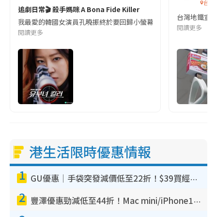
台灣
追劇日常🎬 殺手媽咪 A Bona Fide Killer
台灣地鐵宣
我最愛的韓國女演員孔曉振終於要回歸小螢幕啦!這次的劇本改編自同名
閱讀更多
閱讀更多
港生活限時優惠情報
1
GU優惠｜手袋突發減價低至22折！$39買經典波士頓包/餃子袋！飾物同步減價$29起！
2
豐澤優惠勁減低至44折！Mac mini/iPhone17Pro大減價！廚房家電$220起