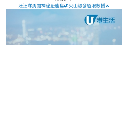
汪汪隊勇闖神秘恐龍島🦖火山爆發極限救援🔥