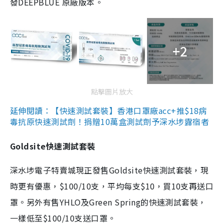
發DEEPBLUE 原廠版本。
+2
點擊圖片放大
延伸閱讀：【快速測試套裝】香港口罩廠acc+推$18病
毒抗原快速測試劑！捐贈10萬盒測試劑予深水埗露宿者
Goldsite快速測試套裝
深水埗電子特賣城現正發售Goldsite快速測試套裝，現
時更有優惠，$100/10支，平均每支$10，買10支再送口
罩。另外有售YHLO及Green Spring的快速測試套裝，
一樣低至$100/10支送口罩。