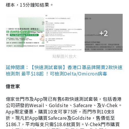
樣本，15分鐘知結果。
+2
點擊圖片放大
延伸閱讀：【快速測試套裝】香港口罩品牌開賣2款快速
檢測劑 最平$18起 ！可檢測Delta/Omicron病毒
億世家
億家世門市及App現已有售6款快速測試套裝，包括香港
公司研發的Wesail、Goldsite、Safecare、及V-Chek。
App限定優惠，購買10支可享75折，而門市則10支8
折。現凡於App購買Safecare及Goldsite，售價低至
$186.7，平均每支只需$18.6就買到。V-Chek門市購買