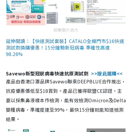
點擊圖片放大
延伸閱讀：【快速測試套裝】CATALO全線門市$16快速
測試劑換購優惠！15分鐘驗新冠病毒 準確性高達
98.26%
Savewo新型冠狀病毒快速抗原測試劑
>>按此選購<<
產品由香港口罩品牌Savewo聯乘DEEPBLUE合作推出，
抗疫優惠價低至$18買到。產品已獲得歐盟CE認證，主
要以採集鼻液樣本作檢測，能有效檢測Omicron及Delta
變種病毒，準確度達至99%，最快15分鐘就能知道檢測
結果。