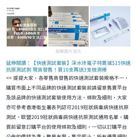
點擊圖片放大
延伸閱讀：【快速測試套裝】深水埗電子特賣城$15快速
抗原測試劑 現貨發售！買10支再送3支檢測棒
<< 提提大家，各零售商發售的快速測試套裝規格不一，
購買市面上不同品牌的快速測試套裝前請留意售賣平台
及該品牌的快速測試套裝使用方法、條款及細則，大家
亦可參考香港衞生署表列認可2019冠狀病毒病快速抗原
測試、歐盟2019冠狀病毒病快速抗原測試通用名單，購
買前留意訂購平台的使用條款及細則，一切以訂購平台
公佈的價錢為準。數量有限，售完即止；所有優惠細則