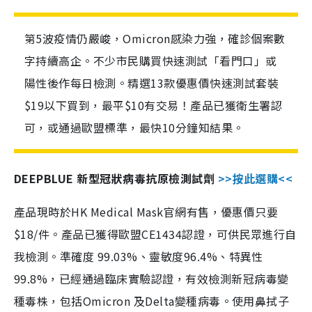
第5波疫情仍嚴峻，Omicron感染力強，確診個案數
字持續高企。不少市民購買快速測試「看門口」或
陽性後作每日檢測。精選13款優惠價快速測試套裝
$19以下買到，最平$10有交易！產品已獲衛生署認
可，或通過歐盟標準，最快10分鐘知結果。
DEEPBLUE 新型冠狀病毒抗原檢測試劑
>>按此選購<<
產品現時於HK Medical Mask官網有售，優惠價只要
$18/件。產品已獲得歐盟CE1434認證，可供民眾進行自
我檢測。準確度 99.03%、靈敏度96.4%、特異性
99.8%，已經通過臨床實驗認證，有效檢測新冠病毒變
種毒株，包括Omicron 及Delta變種病毒。使用鼻拭子