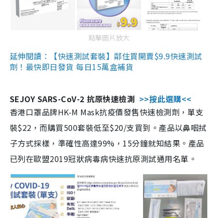
點擊圖片放大
延伸閱讀：【快速測試套裝】鄰住買開賣$9.9快速測試
劑！最快即日發貨 每日15萬盒補貨
SEJOY SARS-CoV-2 抗原快速檢測
>>按此選購<<
香港口罩品牌HK-M Mask抗疫價發售快速檢測劑，單支
裝$22，而購買500套裝低至$20/支買到。產品以鼻咽拭
子方式採樣，準確性高達99%，15分鐘就知結果。產品
已列在歐盟2019冠狀病毒病快速抗原測試通用名單。