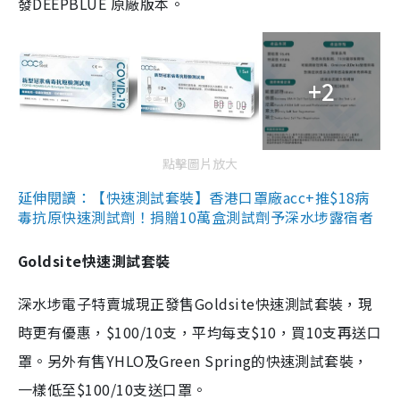
發DEEPBLUE 原廠版本。
+2
點擊圖片放大
延伸閱讀：【快速測試套裝】香港口罩廠acc+推$18病
毒抗原快速測試劑！捐贈10萬盒測試劑予深水埗露宿者
Goldsite快速測試套裝
深水埗電子特賣城現正發售Goldsite快速測試套裝，現
時更有優惠，$100/10支，平均每支$10，買10支再送口
罩。另外有售YHLO及Green Spring的快速測試套裝，
一樣低至$100/10支送口罩。