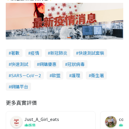
著數
疫情
新冠肺炎
快速測試套裝
快速測試
網購優惠
冠狀病毒
SARS－CoV－2
歐盟
護理
衞生署
網購平台
更多真實評價
Just_A_Girl_eats
co c
娛樂
吹