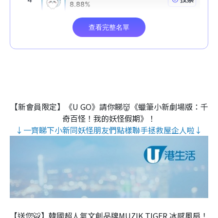
【新會員限定】《U GO》請你睇👹《蠟筆小新劇場版：千
奇百怪！我的妖怪假期》！
↓一齊睇下小新同妖怪朋友們點樣聯手拯救屋企人啦↓
【送您🐯】韓國超人氣文創品牌MUZIK TIGER 冰感風扇！