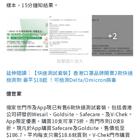
樣本，15分鐘知結果。
+2
點擊圖片放大
延伸閱讀：【快速測試套裝】香港口罩品牌開賣2款快速
檢測劑 最平$18起 ！可檢測Delta/Omicron病毒
億世家
億家世門市及App現已有售6款快速測試套裝，包括香港
公司研發的Wesail、Goldsite、Safecare、及V-Chek。
App限定優惠，購買10支可享75折，而門市則10支8
折。現凡於App購買Safecare及Goldsite，售價低至
$186.7，平均每支只需$18.6就買到。V-Chek門市購買