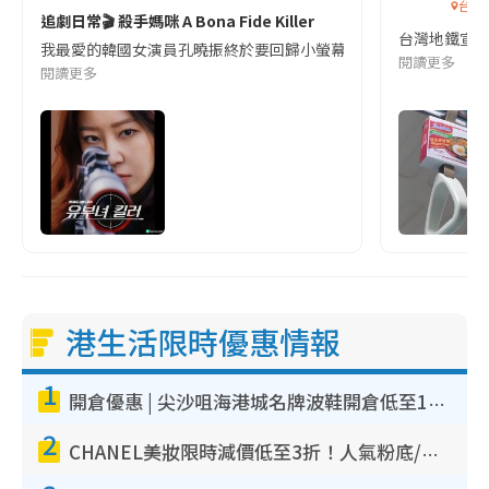
台灣
追劇日常🎬 殺手媽咪 A Bona Fide Killer
台灣地鐵宣
我最愛的韓國女演員孔曉振終於要回歸小螢幕啦!這次的劇本改編自同名
閱讀更多
閱讀更多
港生活限時優惠情報
1
開倉優惠 | 尖沙咀海港城名牌波鞋開倉低至1折！On鞋$899起／Joy&Peace鞋履$98起
2
CHANEL美妝限時減價低至3折！人氣粉底/唇膏/精華液低至$275！COCO香水都有平