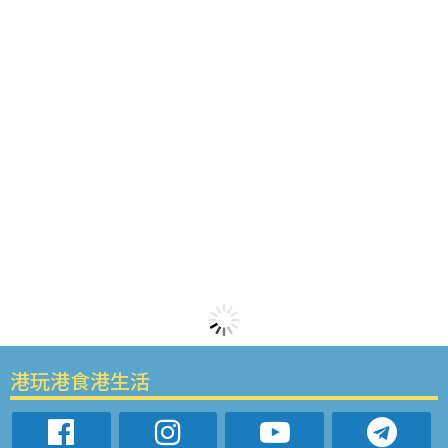
港玩港食港生活