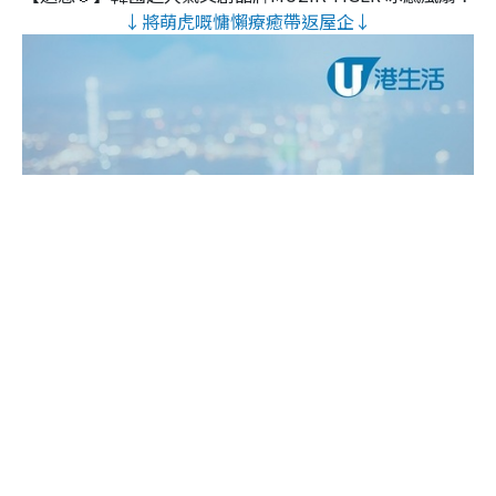
↓將萌虎嘅慵懶療癒帶返屋企↓