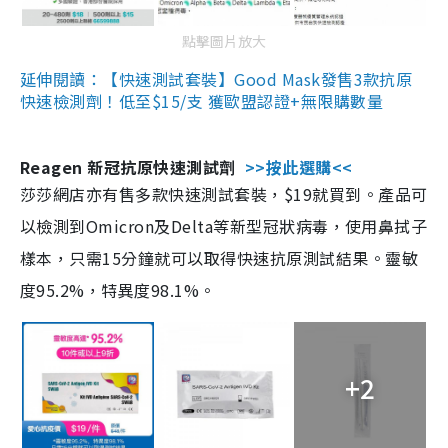
點擊圖片放大
延伸閱讀：【快速測試套裝】Good Mask發售3款抗原
快速檢測劑！低至$15/支 獲歐盟認證+無限購數量
Reagen 新冠抗原快速測試劑
>>按此選購<<
莎莎網店亦有售多款快速測試套裝，$19就買到。產品可
以檢測到Omicron及Delta等新型冠狀病毒，使用鼻拭子
樣本，只需15分鐘就可以取得快速抗原測試結果。靈敏
度95.2%，特異度98.1%。
+2