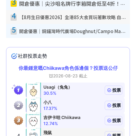
3
開倉優惠｜尖沙咀名牌行李箱開倉低至4折！一連5日 American Tourister/ace./Hallmark $200起！
4
【8月生日優惠2026】全港85大食買玩著數攻略 自助餐/火鍋放題同行免費＋誠品/DONKI送現金券
5
開倉優惠｜銅鑼灣時代廣場Doughnut/Campo Marzio開倉低至1折！背囊、書包、手袋劈價$200起