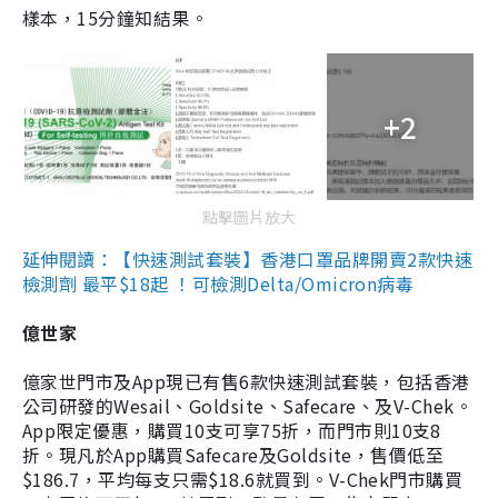
樣本，15分鐘知結果。
+2
點擊圖片放大
延伸閱讀：【快速測試套裝】香港口罩品牌開賣2款快速
檢測劑 最平$18起 ！可檢測Delta/Omicron病毒
億世家
億家世門市及App現已有售6款快速測試套裝，包括香港
公司研發的Wesail、Goldsite、Safecare、及V-Chek。
App限定優惠，購買10支可享75折，而門市則10支8
折。現凡於App購買Safecare及Goldsite，售價低至
$186.7，平均每支只需$18.6就買到。V-Chek門市購買