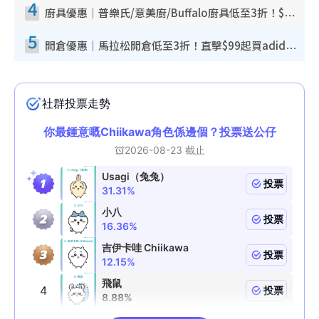
4
廚具優惠｜普樂氏/意美廚/Buffalo廚具低至3折！$89起買煎鍋／炒鑊／個人鍋 同場小家電激減至$99起
5
開倉優惠｜馬拉松開倉低至3折！直擊$99起買adidas／New Balance／Puma鞋款 STANLEY保溫杯劈價至$119起