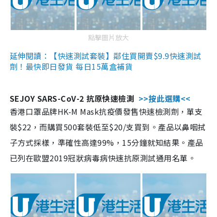
點擊圖片放大
延伸閱讀：【快速測試套裝】鄰住買開賣$9.9快速測試
劑！最快即日發貨 每日15萬盒補貨
SEJOY SARS-CoV-2 抗原快速檢測
>>按此選購<<
香港口罩品牌HK-M Mask抗疫價發售快速檢測劑，單支
裝$22，而購買500套裝低至$20/支買到。產品以鼻咽拭
子方式採樣，準確性高達99%，15分鐘就知結果。產品
已列在歐盟2019冠狀病毒病快速抗原測試通用名單。