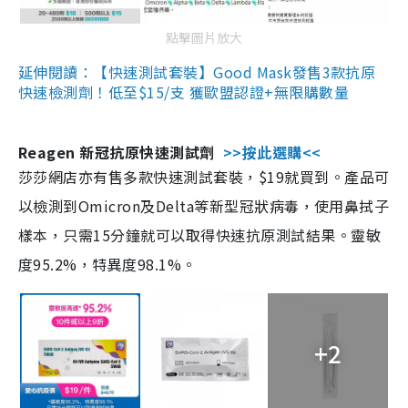
點擊圖片放大
延伸閱讀：【快速測試套裝】Good Mask發售3款抗原
快速檢測劑！低至$15/支 獲歐盟認證+無限購數量
Reagen 新冠抗原快速測試劑
>>按此選購<<
莎莎網店亦有售多款快速測試套裝，$19就買到。產品可
以檢測到Omicron及Delta等新型冠狀病毒，使用鼻拭子
樣本，只需15分鐘就可以取得快速抗原測試結果。靈敏
度95.2%，特異度98.1%。
+2