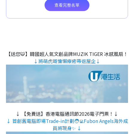
【送您🐯】韓國超人氣文創品牌MUZIK TIGER 冰感風扇！
↓將萌虎嘅慵懶療癒帶返屋企↓
↓ 【免費送】香港電腦通訊節2026電子門票！↓
↓ 首創舊電腦即場Trade-in計劃🧑‍💻Fubon Angels海外成
員將現身✨ ↓