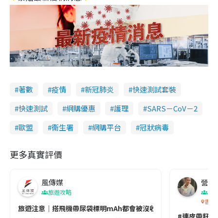
著數
疫情
新冠肺炎
快速測試套裝
快速測試
網購優惠
護理
SARS－CoV－2
歐盟
衞生署
網購平台
冠狀病毒
更多真實評價
風傳媒
營養教
旅遊攻略
生
香港
旅遊注意｜搭飛機帶尿袋標明mAh都會被沒收😱出發前切記檢查「1
#連皮帶籽都