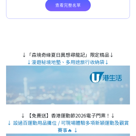
↓「森境奇緣夏日異想尋龍記」限定精品↓
↓漫遊秘境地墊、多用途旅行收納袋↓
↓ 【免費送】香港運動節2026電子門票！↓
↓ 設過百運動用品攤位 / 可現場體驗多項新穎運動及觀賞
賽事🔥 ↓