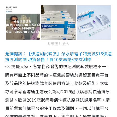
點擊圖片放大
延伸閱讀：【快速測試套裝】深水埗電子特賣城$15快速
抗原測試劑 現貨發售！買10支再送3支檢測棒
<< 提提大家，各零售商發售的快速測試套裝規格不一，
購買市面上不同品牌的快速測試套裝前請留意售賣平台
及該品牌的快速測試套裝使用方法、條款及細則，大家
亦可參考香港衞生署表列認可2019冠狀病毒病快速抗原
測試、歐盟2019冠狀病毒病快速抗原測試通用名單，購
買前留意訂購平台的使用條款及細則，一切以訂購平台
公佈的價錢為準。數量有限，售完即止；所有優惠細則