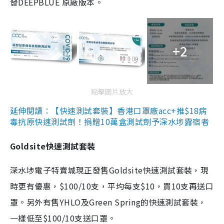
發DEEPBLUE 原廠版本。
+2
點擊圖片放大
延伸閱讀：【快速測試套裝】香港口罩廠acc+推$18病
毒抗原快速測試劑！捐贈10萬盒測試劑予深水埗露宿者
Goldsite快速測試套裝
深水埗電子特賣城現正發售Goldsite快速測試套裝，現
時更有優惠，$100/10支，平均每支$10，買10支再送口
罩。另外有售YHLO及Green Spring的快速測試套裝，
一樣低至$100/10支送口罩。