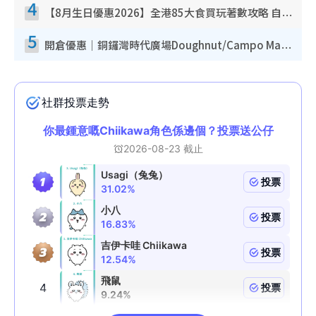
4
【8月生日優惠2026】全港85大食買玩著數攻略 自助餐/火鍋放題同行免費＋誠品/DONKI送現金券
5
開倉優惠｜銅鑼灣時代廣場Doughnut/Campo Marzio開倉低至1折！背囊、書包、手袋劈價$200起