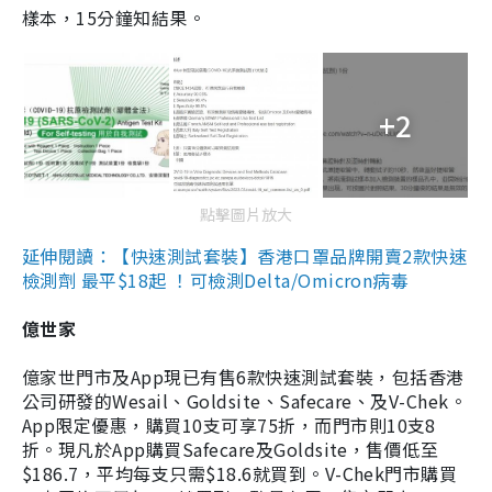
樣本，15分鐘知結果。
+2
點擊圖片放大
延伸閱讀：【快速測試套裝】香港口罩品牌開賣2款快速
檢測劑 最平$18起 ！可檢測Delta/Omicron病毒
億世家
億家世門市及App現已有售6款快速測試套裝，包括香港
公司研發的Wesail、Goldsite、Safecare、及V-Chek。
App限定優惠，購買10支可享75折，而門市則10支8
折。現凡於App購買Safecare及Goldsite，售價低至
$186.7，平均每支只需$18.6就買到。V-Chek門市購買