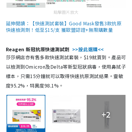
點擊圖片放大
延伸閱讀：【快速測試套裝】Good Mask發售3款抗原
快速檢測劑！低至$15/支 獲歐盟認證+無限購數量
Reagen 新冠抗原快速測試劑
>>按此選購<<
莎莎網店亦有售多款快速測試套裝，$19就買到。產品可
以檢測到Omicron及Delta等新型冠狀病毒，使用鼻拭子
樣本，只需15分鐘就可以取得快速抗原測試結果。靈敏
度95.2%，特異度98.1%。
+2