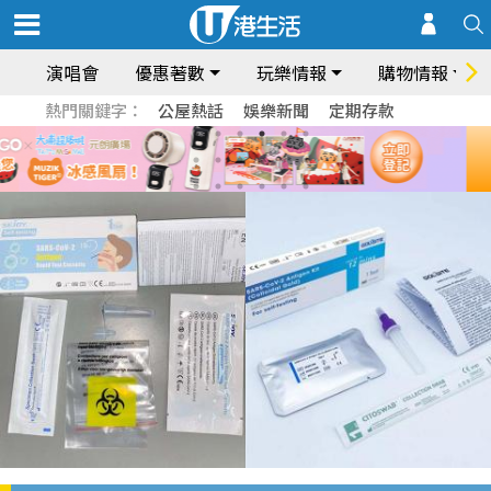
演唱會
優惠著數
玩樂情報
購物情報
熱門關鍵字：
公屋熱話
娛樂新聞
定期存款