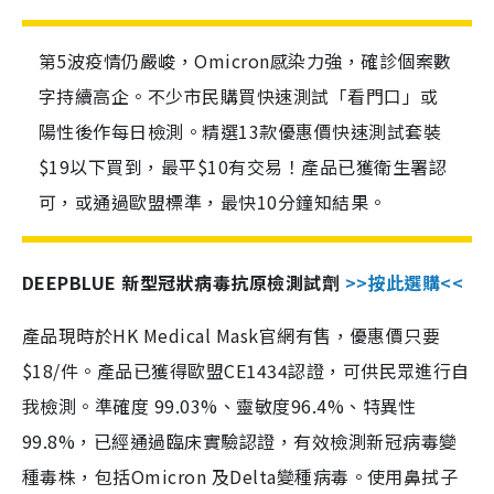
第5波疫情仍嚴峻，Omicron感染力強，確診個案數
字持續高企。不少市民購買快速測試「看門口」或
陽性後作每日檢測。精選13款優惠價快速測試套裝
$19以下買到，最平$10有交易！產品已獲衛生署認
可，或通過歐盟標準，最快10分鐘知結果。
DEEPBLUE 新型冠狀病毒抗原檢測試劑
>>按此選購<<
產品現時於HK Medical Mask官網有售，優惠價只要
$18/件。產品已獲得歐盟CE1434認證，可供民眾進行自
我檢測。準確度 99.03%、靈敏度96.4%、特異性
99.8%，已經通過臨床實驗認證，有效檢測新冠病毒變
種毒株，包括Omicron 及Delta變種病毒。使用鼻拭子