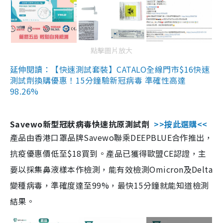
點擊圖片放大
延伸閱讀：【快速測試套裝】CATALO全線門市$16快速
測試劑換購優惠！15分鐘驗新冠病毒 準確性高達
98.26%
Savewo新型冠狀病毒快速抗原測試劑
>>按此選購<<
產品由香港口罩品牌Savewo聯乘DEEPBLUE合作推出，
抗疫優惠價低至$18買到。產品已獲得歐盟CE認證，主
要以採集鼻液樣本作檢測，能有效檢測Omicron及Delta
變種病毒，準確度達至99%，最快15分鐘就能知道檢測
結果。