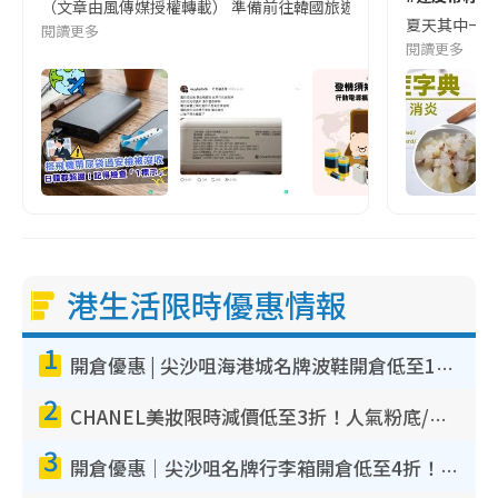
（文章由風傳媒授權轉載） 準備前往韓國旅遊的民眾，近期要特別留
夏天其中一種時
閱讀更多
閱讀更多
港生活限時優惠情報
1
開倉優惠 | 尖沙咀海港城名牌波鞋開倉低至1折！On鞋$899起／Joy&Peace鞋履$98起
2
CHANEL美妝限時減價低至3折！人氣粉底/唇膏/精華液低至$275！COCO香水都有平
3
開倉優惠｜尖沙咀名牌行李箱開倉低至4折！一連5日 American Tourister/ace./Hallmark $200起！