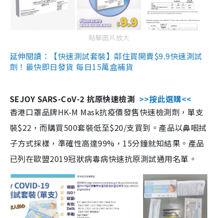
點擊圖片放大
延伸閱讀：【快速測試套裝】鄰住買開賣$9.9快速測試
劑！最快即日發貨 每日15萬盒補貨
SEJOY SARS-CoV-2 抗原快速檢測
>>按此選購<<
香港口罩品牌HK-M Mask抗疫價發售快速檢測劑，單支
裝$22，而購買500套裝低至$20/支買到。產品以鼻咽拭
子方式採樣，準確性高達99%，15分鐘就知結果。產品
已列在歐盟2019冠狀病毒病快速抗原測試通用名單。