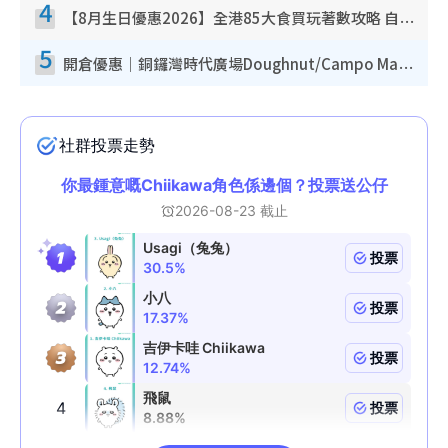
4
【8月生日優惠2026】全港85大食買玩著數攻略 自助餐/火鍋放題同行免費＋誠品/DONKI送現金券
5
開倉優惠｜銅鑼灣時代廣場Doughnut/Campo Marzio開倉低至1折！背囊、書包、手袋劈價$200起