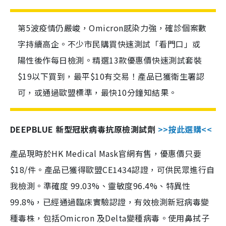
第5波疫情仍嚴峻，Omicron感染力強，確診個案數
字持續高企。不少市民購買快速測試「看門口」或
陽性後作每日檢測。精選13款優惠價快速測試套裝
$19以下買到，最平$10有交易！產品已獲衛生署認
可，或通過歐盟標準，最快10分鐘知結果。
DEEPBLUE 新型冠狀病毒抗原檢測試劑
>>按此選購<<
產品現時於HK Medical Mask官網有售，優惠價只要
$18/件。產品已獲得歐盟CE1434認證，可供民眾進行自
我檢測。準確度 99.03%、靈敏度96.4%、特異性
99.8%，已經通過臨床實驗認證，有效檢測新冠病毒變
種毒株，包括Omicron 及Delta變種病毒。使用鼻拭子