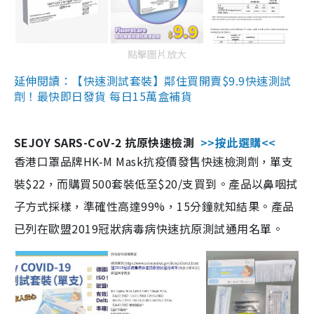
點擊圖片放大
延伸閱讀：【快速測試套裝】鄰住買開賣$9.9快速測試
劑！最快即日發貨 每日15萬盒補貨
SEJOY SARS-CoV-2 抗原快速檢測
>>按此選購<<
香港口罩品牌HK-M Mask抗疫價發售快速檢測劑，單支
裝$22，而購買500套裝低至$20/支買到。產品以鼻咽拭
子方式採樣，準確性高達99%，15分鐘就知結果。產品
已列在歐盟2019冠狀病毒病快速抗原測試通用名單。