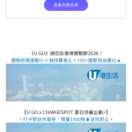
《U GO》請您去香港運動節2026！
體驗新興運動💦＋競技賽事💪＋100+運動用品攤位🔥
【U GO x CHARGESPOT 夏日消暑企劃⚡】
> 打卡即送充電券！限量1000張🔋送完即止 <