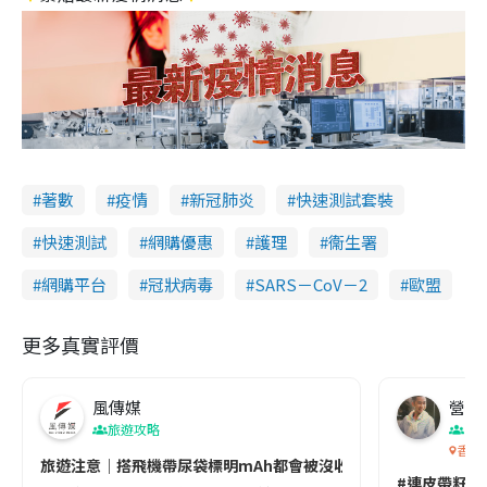
著數
疫情
新冠肺炎
快速測試套裝
快速測試
網購優惠
護理
衞生署
網購平台
冠狀病毒
SARS－CoV－2
歐盟
更多真實評價
風傳媒
營養教
旅遊攻略
生
香港
旅遊注意｜搭飛機帶尿袋標明mAh都會被沒收😱出發前切記檢查「1
#連皮帶籽都