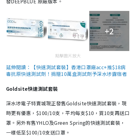
發DEEPBLUE 原廠版本。
+2
點擊圖片放大
延伸閱讀：【快速測試套裝】香港口罩廠acc+推$18病
毒抗原快速測試劑！捐贈10萬盒測試劑予深水埗露宿者
Goldsite快速測試套裝
深水埗電子特賣城現正發售Goldsite快速測試套裝，現
時更有優惠，$100/10支，平均每支$10，買10支再送口
罩。另外有售YHLO及Green Spring的快速測試套裝，
一樣低至$100/10支送口罩。