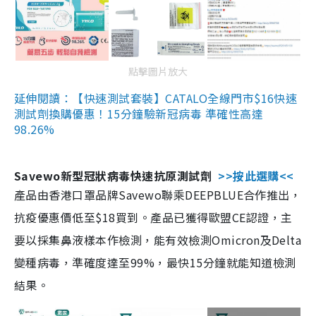
點擊圖片放大
延伸閱讀：【快速測試套裝】CATALO全線門市$16快速
測試劑換購優惠！15分鐘驗新冠病毒 準確性高達
98.26%
Savewo新型冠狀病毒快速抗原測試劑
>>按此選購<<
產品由香港口罩品牌Savewo聯乘DEEPBLUE合作推出，
抗疫優惠價低至$18買到。產品已獲得歐盟CE認證，主
要以採集鼻液樣本作檢測，能有效檢測Omicron及Delta
變種病毒，準確度達至99%，最快15分鐘就能知道檢測
結果。