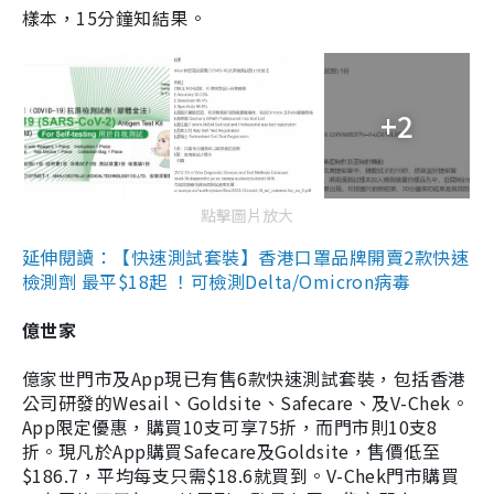
樣本，15分鐘知結果。
+2
點擊圖片放大
延伸閱讀：【快速測試套裝】香港口罩品牌開賣2款快速
檢測劑 最平$18起 ！可檢測Delta/Omicron病毒
億世家
億家世門市及App現已有售6款快速測試套裝，包括香港
公司研發的Wesail、Goldsite、Safecare、及V-Chek。
App限定優惠，購買10支可享75折，而門市則10支8
折。現凡於App購買Safecare及Goldsite，售價低至
$186.7，平均每支只需$18.6就買到。V-Chek門市購買