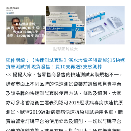
點擊圖片放大
延伸閱讀：【快速測試套裝】深水埗電子特賣城$15快速
抗原測試劑 現貨發售！買10支再送3支檢測棒
<< 提提大家，各零售商發售的快速測試套裝規格不一，
購買市面上不同品牌的快速測試套裝前請留意售賣平台
及該品牌的快速測試套裝使用方法、條款及細則，大家
亦可參考香港衞生署表列認可2019冠狀病毒病快速抗原
測試、歐盟2019冠狀病毒病快速抗原測試通用名單，購
買前留意訂購平台的使用條款及細則，一切以訂購平台
公佈的價錢為準。數量有限，售完即止；所有優惠細則