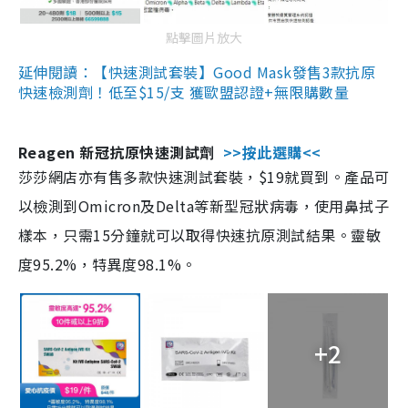
點擊圖片放大
延伸閱讀：【快速測試套裝】Good Mask發售3款抗原
快速檢測劑！低至$15/支 獲歐盟認證+無限購數量
Reagen 新冠抗原快速測試劑
>>按此選購<<
莎莎網店亦有售多款快速測試套裝，$19就買到。產品可
以檢測到Omicron及Delta等新型冠狀病毒，使用鼻拭子
樣本，只需15分鐘就可以取得快速抗原測試結果。靈敏
度95.2%，特異度98.1%。
+2