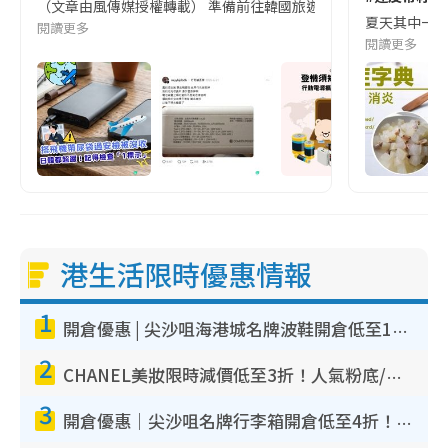
（文章由風傳媒授權轉載） 準備前往韓國旅遊的民眾，近期要特別留
夏天其中一種時
閱讀更多
閱讀更多
港生活限時優惠情報
1
開倉優惠 | 尖沙咀海港城名牌波鞋開倉低至1折！On鞋$899起／Joy&Peace鞋履$98起
2
CHANEL美妝限時減價低至3折！人氣粉底/唇膏/精華液低至$275！COCO香水都有平
3
開倉優惠｜尖沙咀名牌行李箱開倉低至4折！一連5日 American Tourister/ace./Hallmark $200起！