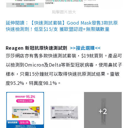
點擊圖片放大
延伸閱讀：【快速測試套裝】Good Mask發售3款抗原
快速檢測劑！低至$15/支 獲歐盟認證+無限購數量
Reagen 新冠抗原快速測試劑
>>按此選購<<
莎莎網店亦有售多款快速測試套裝，$19就買到。產品可
以檢測到Omicron及Delta等新型冠狀病毒，使用鼻拭子
樣本，只需15分鐘就可以取得快速抗原測試結果。靈敏
度95.2%，特異度98.1%。
+2