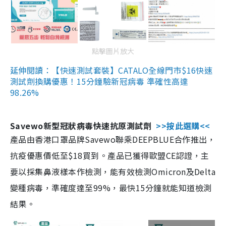
點擊圖片放大
延伸閱讀：【快速測試套裝】CATALO全線門市$16快速
測試劑換購優惠！15分鐘驗新冠病毒 準確性高達
98.26%
Savewo新型冠狀病毒快速抗原測試劑
>>按此選購<<
產品由香港口罩品牌Savewo聯乘DEEPBLUE合作推出，
抗疫優惠價低至$18買到。產品已獲得歐盟CE認證，主
要以採集鼻液樣本作檢測，能有效檢測Omicron及Delta
變種病毒，準確度達至99%，最快15分鐘就能知道檢測
結果。