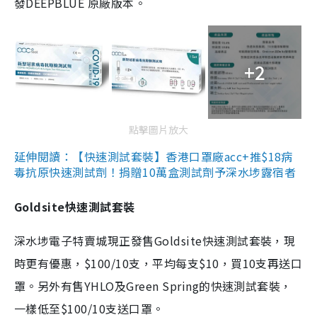
發DEEPBLUE 原廠版本。
+2
點擊圖片放大
延伸閱讀：【快速測試套裝】香港口罩廠acc+推$18病
毒抗原快速測試劑！捐贈10萬盒測試劑予深水埗露宿者
Goldsite快速測試套裝
深水埗電子特賣城現正發售Goldsite快速測試套裝，現
時更有優惠，$100/10支，平均每支$10，買10支再送口
罩。另外有售YHLO及Green Spring的快速測試套裝，
一樣低至$100/10支送口罩。