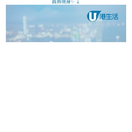
員將現身✨ ↓