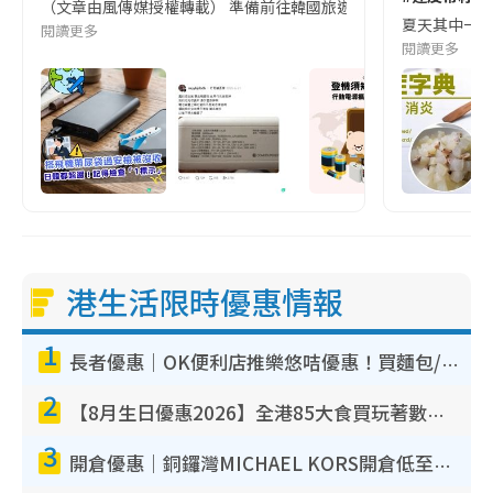
（文章由風傳媒授權轉載） 準備前往韓國旅遊的民眾，近期要特別留
夏天其中一種時
閱讀更多
閱讀更多
港生活限時優惠情報
1
長者優惠｜OK便利店推樂悠咭優惠！買麵包/牛奶/保健品拍卡即減
2
【8月生日優惠2026】全港85大食買玩著數攻略 自助餐/火鍋放題同行免費＋誠品/DONKI送現金券
3
開倉優惠｜銅鑼灣MICHAEL KORS開倉低至17折！直擊$500起買手袋/銀包/鞋款 必買經典Jet Set系列