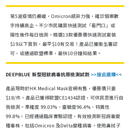
第5波疫情仍嚴峻，Omicron感染力強，確診個案數
字持續高企。不少市民購買快速測試「看門口」或
陽性後作每日檢測。精選13款優惠價快速測試套裝
$19以下買到，最平$10有交易！產品已獲衛生署認
可，或通過歐盟標準，最快10分鐘知結果。
DEEPBLUE 新型冠狀病毒抗原檢測試劑
>>按此選購<<
產品現時於HK Medical Mask官網有售，優惠價只要
$18/件。產品已獲得歐盟CE1434認證，可供民眾進行自
我檢測。準確度 99.03%、靈敏度96.4%、特異性
99.8%，已經通過臨床實驗認證，有效檢測新冠病毒變
種毒株，包括Omicron 及Delta變種病毒。使用鼻拭子