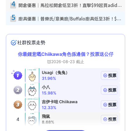
4
開倉優惠｜馬拉松開倉低至3折！直擊$99起買adidas／New Balance／Puma鞋款 STANLEY保溫杯劈價至$119起
5
廚具優惠｜普樂氏/意美廚/Buffalo廚具低至3折！$89起買煎鍋／炒鑊／個人鍋 同場小家電激減至$99起