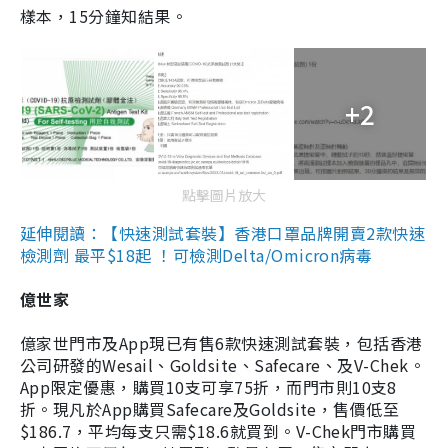
樣本，15分鐘知結果。
+2
點擊圖片放大
延伸閱讀：【快速測試套裝】香港口罩品牌開賣2款快速
檢測劑 最平$18起 ！可檢測Delta/Omicron病毒
億世家
億家世門市及App現已有售6款快速測試套裝，包括香港
公司研發的Wesail、Goldsite、Safecare、及V-Chek。
App限定優惠，購買10支可享75折，而門市則10支8
折。現凡於App購買Safecare及Goldsite，售價低至
$186.7，平均每支只需$18.6就買到。V-Chek門市購買