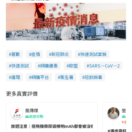
著數
疫情
新冠肺炎
快速測試套裝
快速測試
網購優惠
歐盟
SARS－CoV－2
護理
網購平台
衞生署
冠狀病毒
更多真實評價
風傳媒
營養教
旅遊攻略
生
香港
旅遊注意｜搭飛機帶尿袋標明mAh都會被沒收😱出發前切記檢查「1
#連皮帶籽都