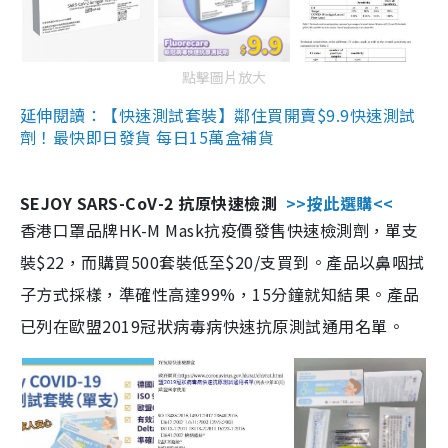
點擊圖片放大
延伸閱讀：【快速測試套裝】鄰住買開賣$9.9快速測試
劑！最快即日發貨 每日15萬盒補貨
SEJOY SARS-CoV-2 抗原快速檢測
>>按此選購<<
香港口罩品牌HK-M Mask抗疫價發售快速檢測劑，單支
裝$22，而購買500套裝低至$20/支買到。產品以鼻咽拭
子方式採樣，準確性高達99%，15分鐘就知結果。產品
已列在歐盟2019冠狀病毒病快速抗原測試通用名單。