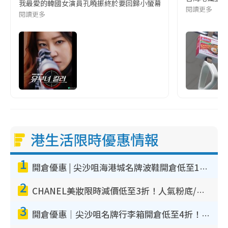
我最愛的韓國女演員孔曉振終於要回歸小螢幕啦!這次的劇本改編自同名
閱讀更多
閱讀更多
港生活限時優惠情報
1
開倉優惠 | 尖沙咀海港城名牌波鞋開倉低至1折！On鞋$899起／Joy&Peace鞋履$98起
2
CHANEL美妝限時減價低至3折！人氣粉底/唇膏/精華液低至$275！COCO香水都有平
3
開倉優惠｜尖沙咀名牌行李箱開倉低至4折！一連5日 American Tourister/ace./Hallmark $200起！