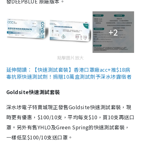
發DEEPBLUE 原廠版本。
+2
點擊圖片放大
延伸閱讀：【快速測試套裝】香港口罩廠acc+推$18病
毒抗原快速測試劑！捐贈10萬盒測試劑予深水埗露宿者
Goldsite快速測試套裝
深水埗電子特賣城現正發售Goldsite快速測試套裝，現
時更有優惠，$100/10支，平均每支$10，買10支再送口
罩。另外有售YHLO及Green Spring的快速測試套裝，
一樣低至$100/10支送口罩。