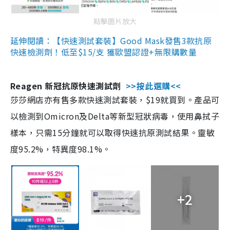
點擊圖片放大
延伸閱讀：【快速測試套裝】Good Mask發售3款抗原
快速檢測劑！低至$15/支 獲歐盟認證+無限購數量
Reagen 新冠抗原快速測試劑
>>按此選購<<
莎莎網店亦有售多款快速測試套裝，$19就買到。產品可
以檢測到Omicron及Delta等新型冠狀病毒，使用鼻拭子
樣本，只需15分鐘就可以取得快速抗原測試結果。靈敏
度95.2%，特異度98.1%。
+2