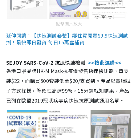
點擊圖片放大
延伸閱讀：【快速測試套裝】鄰住買開賣$9.9快速測試
劑！最快即日發貨 每日15萬盒補貨
SEJOY SARS-CoV-2 抗原快速檢測
>>按此選購<<
香港口罩品牌HK-M Mask抗疫價發售快速檢測劑，單支
裝$22，而購買500套裝低至$20/支買到。產品以鼻咽拭
子方式採樣，準確性高達99%，15分鐘就知結果。產品
已列在歐盟2019冠狀病毒病快速抗原測試通用名單。