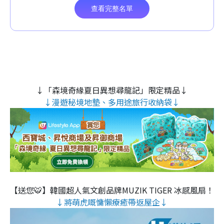
↓「森境奇緣夏日異想尋龍記」限定精品↓
↓漫遊秘境地墊、多用途旅行收納袋↓
【送您🐯】韓國超人氣文創品牌MUZIK TIGER 冰感風扇！
↓將萌虎嘅慵懶療癒帶返屋企↓