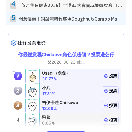
4
【8月生日優惠2026】全港85大食買玩著數攻略 自助餐/火鍋放題同行免費＋誠品/DONKI送現金券
5
開倉優惠｜銅鑼灣時代廣場Doughnut/Campo Marzio開倉低至1折！背囊、書包、手袋劈價$200起