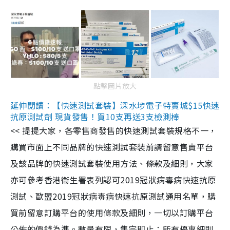
點擊圖片放大
延伸閱讀：【快速測試套裝】深水埗電子特賣城$15快速
抗原測試劑 現貨發售！買10支再送3支檢測棒
<< 提提大家，各零售商發售的快速測試套裝規格不一，
購買市面上不同品牌的快速測試套裝前請留意售賣平台
及該品牌的快速測試套裝使用方法、條款及細則，大家
亦可參考香港衞生署表列認可2019冠狀病毒病快速抗原
測試、歐盟2019冠狀病毒病快速抗原測試通用名單，購
買前留意訂購平台的使用條款及細則，一切以訂購平台
公佈的價錢為準。數量有限，售完即止；所有優惠細則