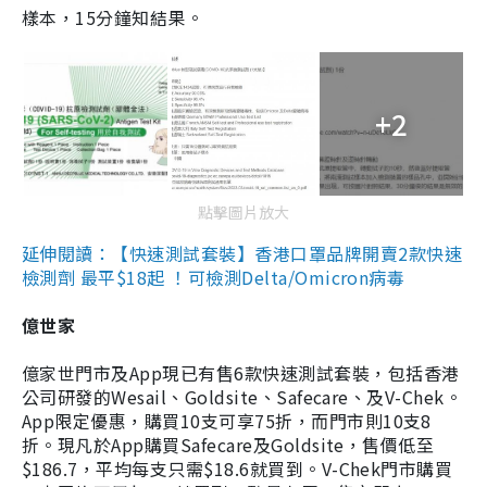
樣本，15分鐘知結果。
+2
點擊圖片放大
延伸閱讀：【快速測試套裝】香港口罩品牌開賣2款快速
檢測劑 最平$18起 ！可檢測Delta/Omicron病毒
億世家
億家世門市及App現已有售6款快速測試套裝，包括香港
公司研發的Wesail、Goldsite、Safecare、及V-Chek。
App限定優惠，購買10支可享75折，而門市則10支8
折。現凡於App購買Safecare及Goldsite，售價低至
$186.7，平均每支只需$18.6就買到。V-Chek門市購買