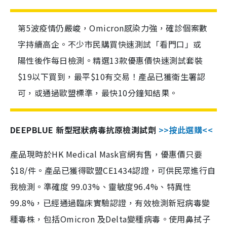
第5波疫情仍嚴峻，Omicron感染力強，確診個案數
字持續高企。不少市民購買快速測試「看門口」或
陽性後作每日檢測。精選13款優惠價快速測試套裝
$19以下買到，最平$10有交易！產品已獲衛生署認
可，或通過歐盟標準，最快10分鐘知結果。
DEEPBLUE 新型冠狀病毒抗原檢測試劑
>>按此選購<<
產品現時於HK Medical Mask官網有售，優惠價只要
$18/件。產品已獲得歐盟CE1434認證，可供民眾進行自
我檢測。準確度 99.03%、靈敏度96.4%、特異性
99.8%，已經通過臨床實驗認證，有效檢測新冠病毒變
種毒株，包括Omicron 及Delta變種病毒。使用鼻拭子