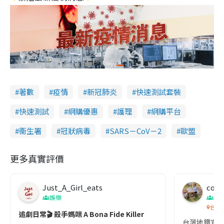
著數
疫情
新冠肺炎
快速測試套裝
快速測試
網購優惠
護理
網購平台
衞生署
冠狀病毒
SARS－CoV－2
歐盟
更多真實評價
Just_A_Girl_eats
co c
娛樂
吹
台灣
追劇日常🎬 殺手媽咪 A Bona Fide Killer
台灣地鐵宣