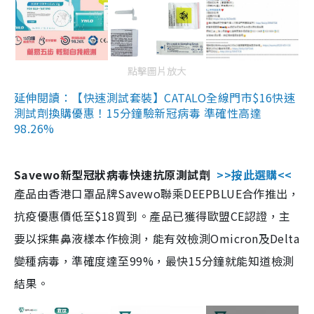
點擊圖片放大
延伸閱讀：【快速測試套裝】CATALO全線門市$16快速
測試劑換購優惠！15分鐘驗新冠病毒 準確性高達
98.26%
Savewo新型冠狀病毒快速抗原測試劑
>>按此選購<<
產品由香港口罩品牌Savewo聯乘DEEPBLUE合作推出，
抗疫優惠價低至$18買到。產品已獲得歐盟CE認證，主
要以採集鼻液樣本作檢測，能有效檢測Omicron及Delta
變種病毒，準確度達至99%，最快15分鐘就能知道檢測
結果。