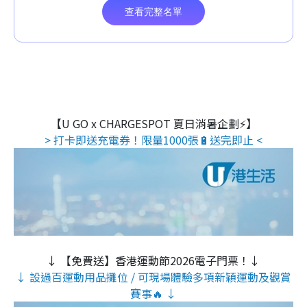
【U GO x CHARGESPOT 夏日消暑企劃⚡】
> 打卡即送充電券！限量1000張🔋送完即止 <
↓ 【免費送】香港運動節2026電子門票！↓
↓ 設過百運動用品攤位 / 可現場體驗多項新穎運動及觀賞
賽事🔥 ↓