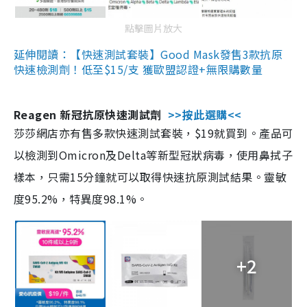
點擊圖片放大
延伸閱讀：【快速測試套裝】Good Mask發售3款抗原
快速檢測劑！低至$15/支 獲歐盟認證+無限購數量
Reagen 新冠抗原快速測試劑
>>按此選購<<
莎莎網店亦有售多款快速測試套裝，$19就買到。產品可
以檢測到Omicron及Delta等新型冠狀病毒，使用鼻拭子
樣本，只需15分鐘就可以取得快速抗原測試結果。靈敏
度95.2%，特異度98.1%。
+2