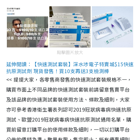
點擊圖片放大
延伸閱讀：【快速測試套裝】深水埗電子特賣城$15快速
抗原測試劑 現貨發售！買10支再送3支檢測棒
<< 提提大家，各零售商發售的快速測試套裝規格不一，
購買市面上不同品牌的快速測試套裝前請留意售賣平台
及該品牌的快速測試套裝使用方法、條款及細則，大家
亦可參考香港衞生署表列認可2019冠狀病毒病快速抗原
測試、歐盟2019冠狀病毒病快速抗原測試通用名單，購
買前留意訂購平台的使用條款及細則，一切以訂購平台
公佈的價錢為準。數量有限，售完即止；所有優惠細則