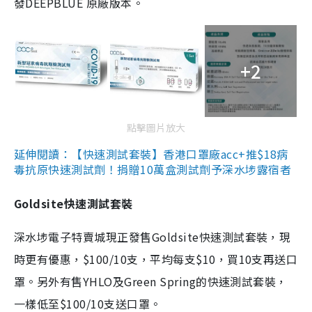
發DEEPBLUE 原廠版本。
+2
點擊圖片放大
延伸閱讀：【快速測試套裝】香港口罩廠acc+推$18病
毒抗原快速測試劑！捐贈10萬盒測試劑予深水埗露宿者
Goldsite快速測試套裝
深水埗電子特賣城現正發售Goldsite快速測試套裝，現
時更有優惠，$100/10支，平均每支$10，買10支再送口
罩。另外有售YHLO及Green Spring的快速測試套裝，
一樣低至$100/10支送口罩。