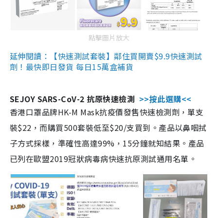
點擊圖片放大
延伸閱讀：【快速測試套裝】鄰住買開賣$9.9快速測試
劑！最快即日發貨 每日15萬盒補貨
SEJOY SARS-CoV-2 抗原快速檢測
>>按此選購<<
香港口罩品牌HK-M Mask抗疫價發售快速檢測劑，單支
裝$22，而購買500套裝低至$20/支買到。產品以鼻咽拭
子方式採樣，準確性高達99%，15分鐘就知結果。產品
已列在歐盟2019冠狀病毒病快速抗原測試通用名單。