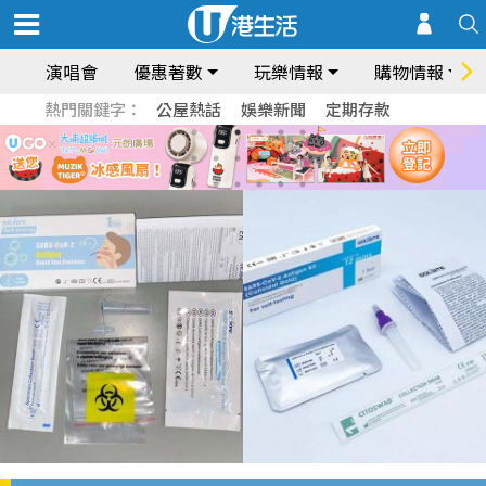
演唱會
優惠著數
玩樂情報
購物情報
熱門關鍵字：
公屋熱話
娛樂新聞
定期存款