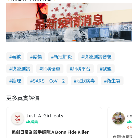
著數
疫情
新冠肺炎
快速測試套裝
快速測試
網購優惠
網購平台
歐盟
護理
SARS－CoV－2
冠狀病毒
衞生署
更多真實評價
Just_A_Girl_eats
co c
娛樂
吹
台灣
追劇日常🎬 殺手媽咪 A Bona Fide Killer
台灣地鐵宣