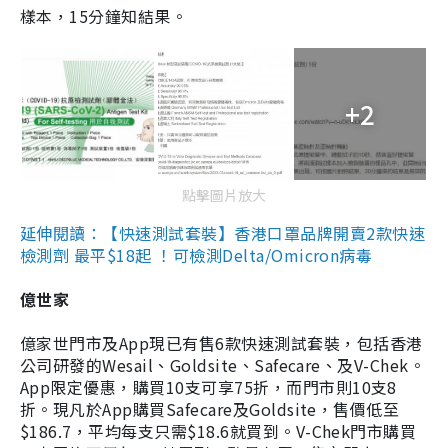
樣本，15分鐘知結果。
+2
點擊圖片放大
延伸閱讀：【快速測試套裝】香港口罩品牌開賣2款快速
檢測劑 最平$18起 ！可檢測Delta/Omicron病毒
億世家
億家世門市及App現已有售6款快速測試套裝，包括香港
公司研發的Wesail、Goldsite、Safecare、及V-Chek。
App限定優惠，購買10支可享75折，而門市則10支8
折。現凡於App購買Safecare及Goldsite，售價低至
$186.7，平均每支只需$18.6就買到。V-Chek門市購買