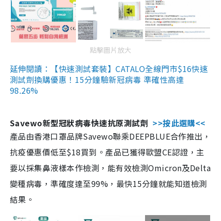
點擊圖片放大
延伸閱讀：【快速測試套裝】CATALO全線門市$16快速
測試劑換購優惠！15分鐘驗新冠病毒 準確性高達
98.26%
Savewo新型冠狀病毒快速抗原測試劑
>>按此選購<<
產品由香港口罩品牌Savewo聯乘DEEPBLUE合作推出，
抗疫優惠價低至$18買到。產品已獲得歐盟CE認證，主
要以採集鼻液樣本作檢測，能有效檢測Omicron及Delta
變種病毒，準確度達至99%，最快15分鐘就能知道檢測
結果。