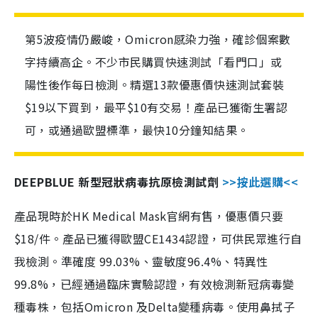
第5波疫情仍嚴峻，Omicron感染力強，確診個案數
字持續高企。不少市民購買快速測試「看門口」或
陽性後作每日檢測。精選13款優惠價快速測試套裝
$19以下買到，最平$10有交易！產品已獲衛生署認
可，或通過歐盟標準，最快10分鐘知結果。
DEEPBLUE 新型冠狀病毒抗原檢測試劑
>>按此選購<<
產品現時於HK Medical Mask官網有售，優惠價只要
$18/件。產品已獲得歐盟CE1434認證，可供民眾進行自
我檢測。準確度 99.03%、靈敏度96.4%、特異性
99.8%，已經通過臨床實驗認證，有效檢測新冠病毒變
種毒株，包括Omicron 及Delta變種病毒。使用鼻拭子