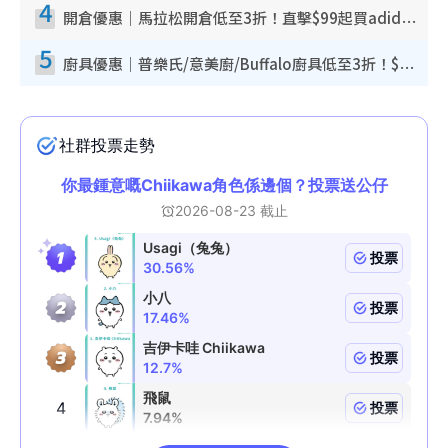
4
開倉優惠｜馬拉松開倉低至3折！直擊$99起買adidas／New Balance／Puma鞋款 STANLEY保溫杯劈價至$119起
5
廚具優惠｜普樂氏/意美廚/Buffalo廚具低至3折！$89起買煎鍋／炒鑊／個人鍋 同場小家電激減至$99起