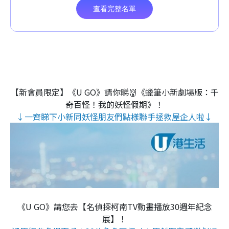
【新會員限定】《U GO》請你睇👹《蠟筆小新劇場版：千
奇百怪！我的妖怪假期》！
↓一齊睇下小新同妖怪朋友們點樣聯手拯救屋企人啦↓
《U GO》請您去【名偵探柯南TV動畫播放30週年紀念
展】！