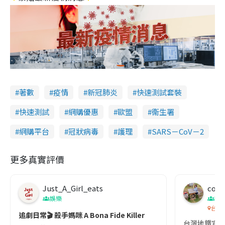
著數
疫情
新冠肺炎
快速測試套裝
快速測試
網購優惠
歐盟
衞生署
網購平台
冠狀病毒
護理
SARS－CoV－2
更多真實評價
Just_A_Girl_eats
co c
娛樂
吹
台灣
追劇日常🎬 殺手媽咪 A Bona Fide Killer
台灣地鐵宣