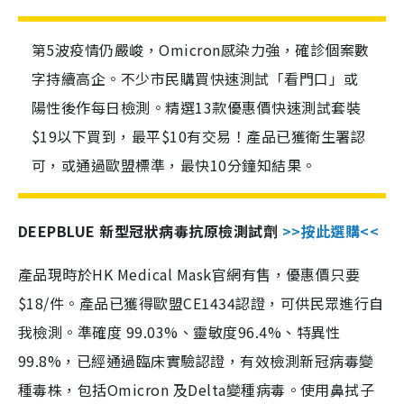
第5波疫情仍嚴峻，Omicron感染力強，確診個案數
字持續高企。不少市民購買快速測試「看門口」或
陽性後作每日檢測。精選13款優惠價快速測試套裝
$19以下買到，最平$10有交易！產品已獲衛生署認
可，或通過歐盟標準，最快10分鐘知結果。
DEEPBLUE 新型冠狀病毒抗原檢測試劑
>>按此選購<<
產品現時於HK Medical Mask官網有售，優惠價只要
$18/件。產品已獲得歐盟CE1434認證，可供民眾進行自
我檢測。準確度 99.03%、靈敏度96.4%、特異性
99.8%，已經通過臨床實驗認證，有效檢測新冠病毒變
種毒株，包括Omicron 及Delta變種病毒。使用鼻拭子