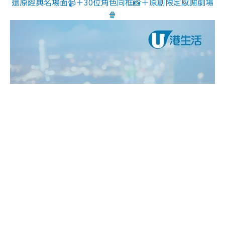
還原經典名場面📹＋30位角色同框📸＋原創限定感謝劇場
🍿