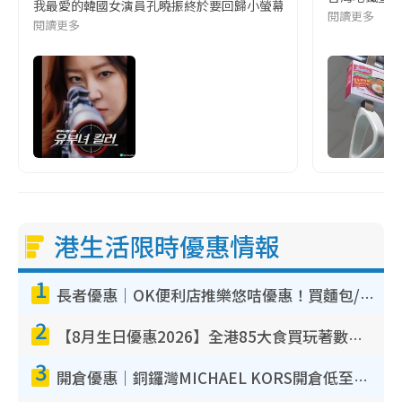
我最愛的韓國女演員孔曉振終於要回歸小螢幕啦!這次的劇本改編自同名
閱讀更多
閱讀更多
港生活限時優惠情報
1
長者優惠｜OK便利店推樂悠咭優惠！買麵包/牛奶/保健品拍卡即減
2
【8月生日優惠2026】全港85大食買玩著數攻略 自助餐/火鍋放題同行免費＋誠品/DONKI送現金券
3
開倉優惠｜銅鑼灣MICHAEL KORS開倉低至17折！直擊$500起買手袋/銀包/鞋款 必買經典Jet Set系列