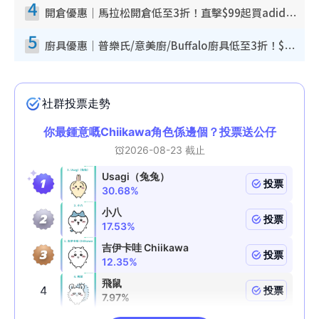
4
開倉優惠｜馬拉松開倉低至3折！直擊$99起買adidas／New Balance／Puma鞋款 STANLEY保溫杯劈價至$119起
5
廚具優惠｜普樂氏/意美廚/Buffalo廚具低至3折！$89起買煎鍋／炒鑊／個人鍋 同場小家電激減至$99起