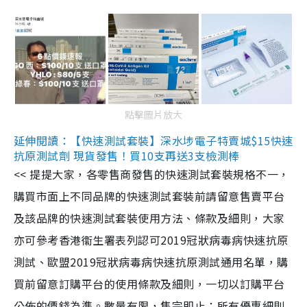
點擊圖片放大
延伸閱讀：【快速測試套裝】深水埗電子特賣城$15快速
抗原測試劑 現貨發售！買10支再送3支檢測棒
<< 提提大家，各零售商發售的快速測試套裝規格不一，
購買市面上不同品牌的快速測試套裝前請留意售賣平台
及該品牌的快速測試套裝使用方法、條款及細則，大家
亦可參考香港衞生署表列認可2019冠狀病毒病快速抗原
測試、歐盟2019冠狀病毒病快速抗原測試通用名單，購
買前留意訂購平台的使用條款及細則，一切以訂購平台
公佈的價錢為準。數量有限，售完即止；所有優惠細則