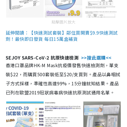
點擊圖片放大
延伸閱讀：【快速測試套裝】鄰住買開賣$9.9快速測試
劑！最快即日發貨 每日15萬盒補貨
SEJOY SARS-CoV-2 抗原快速檢測
>>按此選購<<
香港口罩品牌HK-M Mask抗疫價發售快速檢測劑，單支
裝$22，而購買500套裝低至$20/支買到。產品以鼻咽拭
子方式採樣，準確性高達99%，15分鐘就知結果。產品
已列在歐盟2019冠狀病毒病快速抗原測試通用名單。