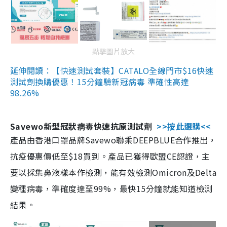
點擊圖片放大
延伸閱讀：【快速測試套裝】CATALO全線門市$16快速
測試劑換購優惠！15分鐘驗新冠病毒 準確性高達
98.26%
Savewo新型冠狀病毒快速抗原測試劑
>>按此選購<<
產品由香港口罩品牌Savewo聯乘DEEPBLUE合作推出，
抗疫優惠價低至$18買到。產品已獲得歐盟CE認證，主
要以採集鼻液樣本作檢測，能有效檢測Omicron及Delta
變種病毒，準確度達至99%，最快15分鐘就能知道檢測
結果。