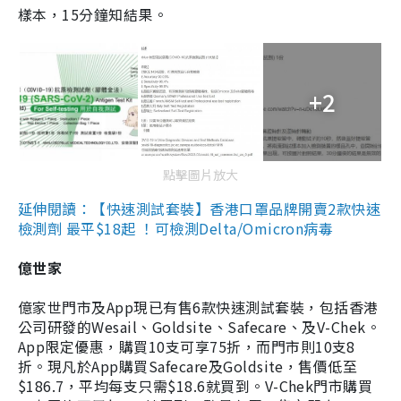
樣本，15分鐘知結果。
+2
點擊圖片放大
延伸閱讀：【快速測試套裝】香港口罩品牌開賣2款快速
檢測劑 最平$18起 ！可檢測Delta/Omicron病毒
億世家
億家世門市及App現已有售6款快速測試套裝，包括香港
公司研發的Wesail、Goldsite、Safecare、及V-Chek。
App限定優惠，購買10支可享75折，而門市則10支8
折。現凡於App購買Safecare及Goldsite，售價低至
$186.7，平均每支只需$18.6就買到。V-Chek門市購買