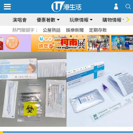
演唱會
優惠著數
玩樂情報
購物情報
熱門關鍵字：
公屋熱話
娛樂新聞
定期存款