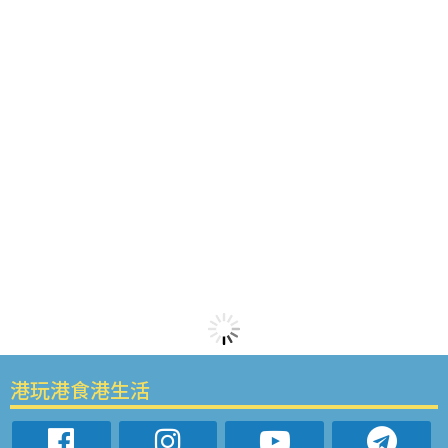
港玩港食港生活