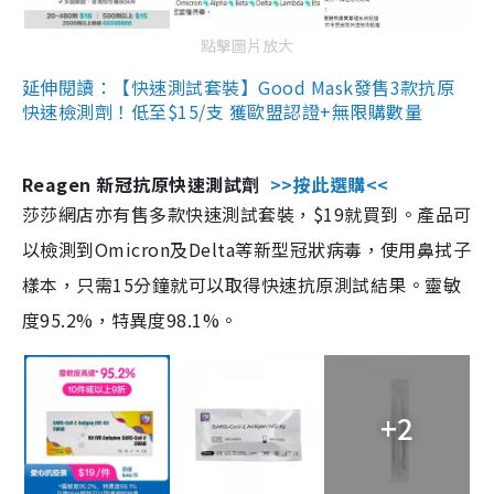
點擊圖片放大
延伸閱讀：【快速測試套裝】Good Mask發售3款抗原
快速檢測劑！低至$15/支 獲歐盟認證+無限購數量
Reagen 新冠抗原快速測試劑
>>按此選購<<
莎莎網店亦有售多款快速測試套裝，$19就買到。產品可
以檢測到Omicron及Delta等新型冠狀病毒，使用鼻拭子
樣本，只需15分鐘就可以取得快速抗原測試結果。靈敏
度95.2%，特異度98.1%。
+2