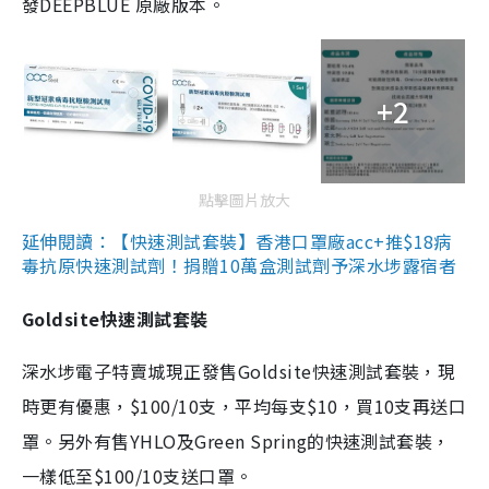
發DEEPBLUE 原廠版本。
+2
點擊圖片放大
延伸閱讀：【快速測試套裝】香港口罩廠acc+推$18病
毒抗原快速測試劑！捐贈10萬盒測試劑予深水埗露宿者
Goldsite快速測試套裝
深水埗電子特賣城現正發售Goldsite快速測試套裝，現
時更有優惠，$100/10支，平均每支$10，買10支再送口
罩。另外有售YHLO及Green Spring的快速測試套裝，
一樣低至$100/10支送口罩。