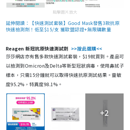
點擊圖片放大
延伸閱讀：【快速測試套裝】Good Mask發售3款抗原
快速檢測劑！低至$15/支 獲歐盟認證+無限購數量
Reagen 新冠抗原快速測試劑
>>按此選購<<
莎莎網店亦有售多款快速測試套裝，$19就買到。產品可
以檢測到Omicron及Delta等新型冠狀病毒，使用鼻拭子
樣本，只需15分鐘就可以取得快速抗原測試結果。靈敏
度95.2%，特異度98.1%。
+2