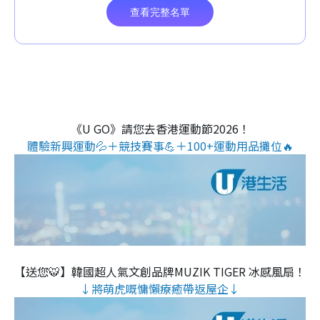
《U GO》請您去香港運動節2026！
體驗新興運動💦＋競技賽事💪＋100+運動用品攤位🔥
【送您🐯】韓國超人氣文創品牌MUZIK TIGER 冰感風扇！
↓將萌虎嘅慵懶療癒帶返屋企↓