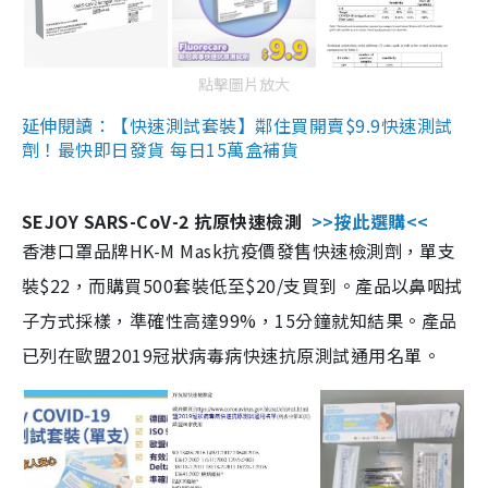
點擊圖片放大
延伸閱讀：【快速測試套裝】鄰住買開賣$9.9快速測試
劑！最快即日發貨 每日15萬盒補貨
SEJOY SARS-CoV-2 抗原快速檢測
>>按此選購<<
香港口罩品牌HK-M Mask抗疫價發售快速檢測劑，單支
裝$22，而購買500套裝低至$20/支買到。產品以鼻咽拭
子方式採樣，準確性高達99%，15分鐘就知結果。產品
已列在歐盟2019冠狀病毒病快速抗原測試通用名單。