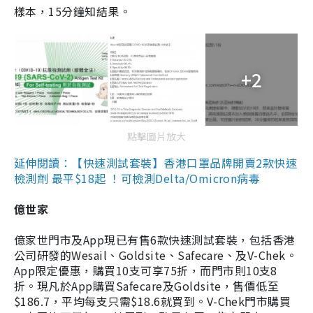
樣本，15分鐘知結果。
+2
點擊圖片放大
延伸閱讀：【快速測試套裝】香港口罩品牌開賣2款快速
檢測劑 最平$18起 ！可檢測Delta/Omicron病毒
億世家
億家世門市及App現已有售6款快速測試套裝，包括香港
公司研發的Wesail、Goldsite、Safecare、及V-Chek。
App限定優惠，購買10支可享75折，而門市則10支8
折。現凡於App購買Safecare及Goldsite，售價低至
$186.7，平均每支只需$18.6就買到。V-Chek門市購買