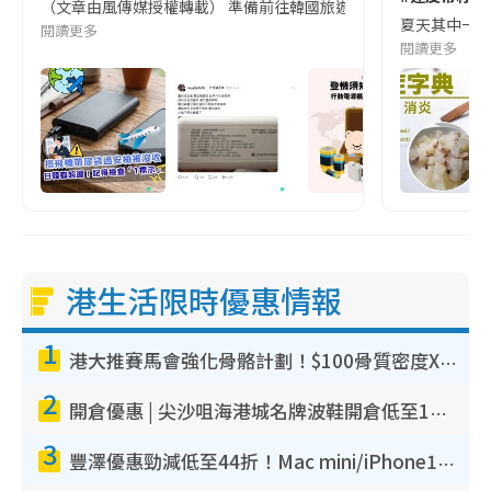
（文章由風傳媒授權轉載） 準備前往韓國旅遊的民眾，近期要特別留
夏天其中一種時
閱讀更多
閱讀更多
港生活限時優惠情報
1
港大推賽馬會強化骨骼計劃！$100骨質密度X光檢查 完成免費運動訓練送超市禮券！附參加資格
2
開倉優惠 | 尖沙咀海港城名牌波鞋開倉低至1折！On鞋$899起／Joy&Peace鞋履$98起
3
豐澤優惠勁減低至44折！Mac mini/iPhone17Pro大減價！廚房家電$220起