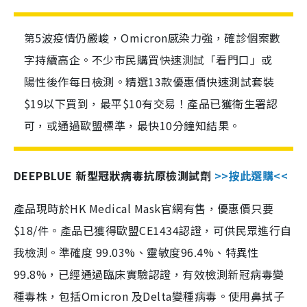
第5波疫情仍嚴峻，Omicron感染力強，確診個案數
字持續高企。不少市民購買快速測試「看門口」或
陽性後作每日檢測。精選13款優惠價快速測試套裝
$19以下買到，最平$10有交易！產品已獲衛生署認
可，或通過歐盟標準，最快10分鐘知結果。
DEEPBLUE 新型冠狀病毒抗原檢測試劑
>>按此選購<<
產品現時於HK Medical Mask官網有售，優惠價只要
$18/件。產品已獲得歐盟CE1434認證，可供民眾進行自
我檢測。準確度 99.03%、靈敏度96.4%、特異性
99.8%，已經通過臨床實驗認證，有效檢測新冠病毒變
種毒株，包括Omicron 及Delta變種病毒。使用鼻拭子