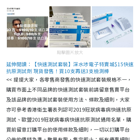
點擊圖片放大
延伸閱讀：【快速測試套裝】深水埗電子特賣城$15快速
抗原測試劑 現貨發售！買10支再送3支檢測棒
<< 提提大家，各零售商發售的快速測試套裝規格不一，
購買市面上不同品牌的快速測試套裝前請留意售賣平台
及該品牌的快速測試套裝使用方法、條款及細則，大家
亦可參考香港衞生署表列認可2019冠狀病毒病快速抗原
測試、歐盟2019冠狀病毒病快速抗原測試通用名單，購
買前留意訂購平台的使用條款及細則，一切以訂購平台
公佈的價錢為準。數量有限，售完即止；所有優惠細則