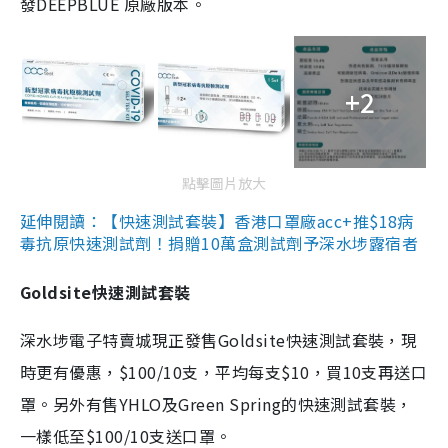
發DEEPBLUE 原廠版本。
+2
點擊圖片放大
延伸閱讀：【快速測試套裝】香港口罩廠acc+推$18病
毒抗原快速測試劑！捐贈10萬盒測試劑予深水埗露宿者
Goldsite快速測試套裝
深水埗電子特賣城現正發售Goldsite快速測試套裝，現
時更有優惠，$100/10支，平均每支$10，買10支再送口
罩。另外有售YHLO及Green Spring的快速測試套裝，
一樣低至$100/10支送口罩。