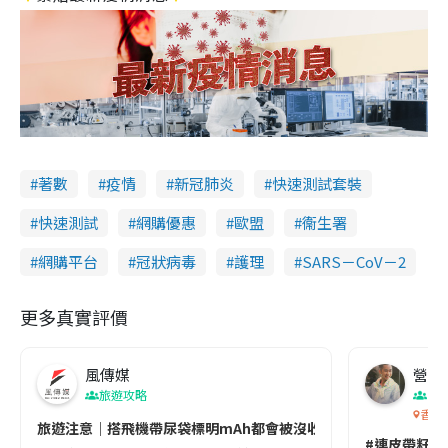
著數
疫情
新冠肺炎
快速測試套裝
快速測試
網購優惠
歐盟
衞生署
網購平台
冠狀病毒
護理
SARS－CoV－2
更多真實評價
風傳媒
營養教
旅遊攻略
生
香港
旅遊注意｜搭飛機帶尿袋標明mAh都會被沒收😱出發前切記檢查「1
#連皮帶籽都