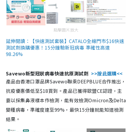
點擊圖片放大
延伸閱讀：【快速測試套裝】CATALO全線門市$16快速
測試劑換購優惠！15分鐘驗新冠病毒 準確性高達
98.26%
Savewo新型冠狀病毒快速抗原測試劑
>>按此選購<<
產品由香港口罩品牌Savewo聯乘DEEPBLUE合作推出，
抗疫優惠價低至$18買到。產品已獲得歐盟CE認證，主
要以採集鼻液樣本作檢測，能有效檢測Omicron及Delta
變種病毒，準確度達至99%，最快15分鐘就能知道檢測
結果。