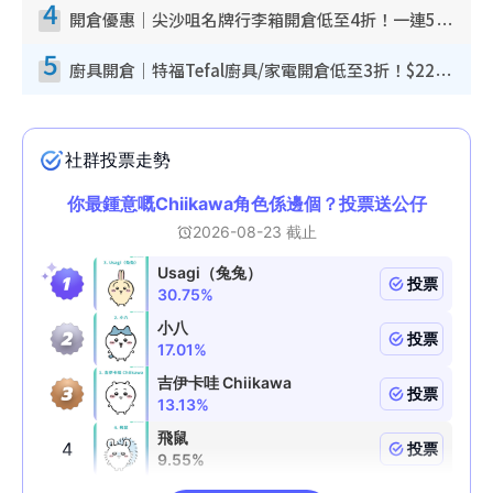
4
開倉優惠｜尖沙咀名牌行李箱開倉低至4折！一連5日 American Tourister/ace./Hallmark $200起！
5
廚具開倉｜特福Tefal廚具/家電開倉低至3折！$220起買平底鍋/炒鑊/湯煲！電飯煲/吸塵機/燙斗$418起