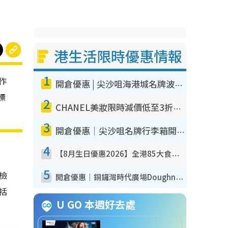
港生活限時優惠情報
1
作
開倉優惠 | 尖沙咀海港城名牌波鞋開倉低至1折！On鞋$899起／Joy&Peace鞋履$98起
標
2
CHANEL美妝限時減價低至3折！人氣粉底/唇膏/精華液低至$275！COCO香水都有平
3
開倉優惠｜尖沙咀名牌行李箱開倉低至4折！一連5日 American Tourister/ace./Hallmark $200起！
4
【8月生日優惠2026】全港85大食買玩著數攻略 自助餐/火鍋放題同行免費＋誠品/DONKI送現金券
5
我檢
開倉優惠｜銅鑼灣時代廣場Doughnut/Campo Marzio開倉低至1折！背囊、書包、手袋劈價$200起
包括
U GO 本週好去處