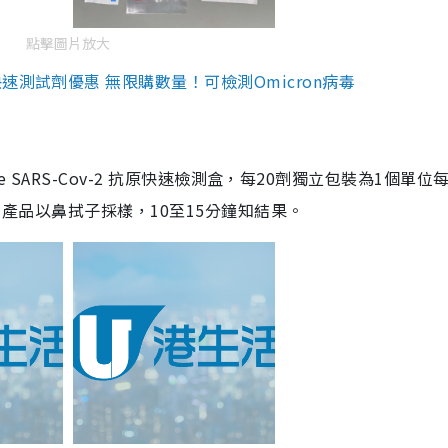
點擊圖片放大
測試劑優惠 無限購數量！可檢測Omicron病毒
are SARS-Cov-2 抗原快速檢測盒，每20劑獨立包裝為1個單位
5。產品以鼻拭子採樣，10至15分鐘知結果。