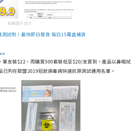
點擊圖片放大
速測試劑！最快即日發貨 每日15萬盒補貨
<<
，單支裝$22，而購買500套裝低至$20/支買到。產品以鼻咽
品已列在歐盟2019冠狀病毒病快速抗原測試通用名單。