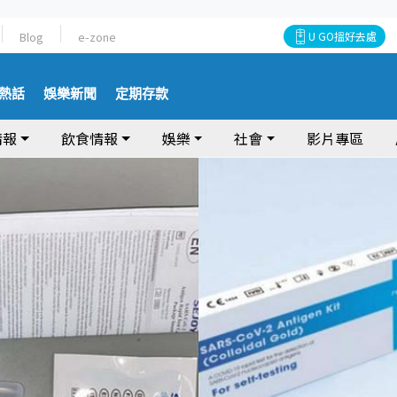
Blog
e-zone
U GO搵好去處
熱話
娛樂新聞
定期存款
情報
飲食情報
娛樂
社會
影片專區