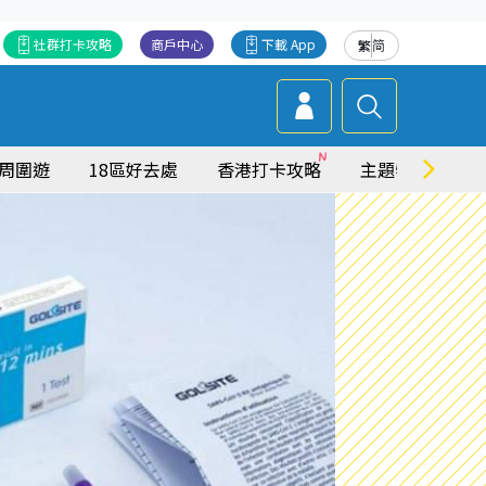
社群打卡攻略
商戶中心
下載 App
繁
简
周圍遊
18區好去處
香港打卡攻略
主題特集