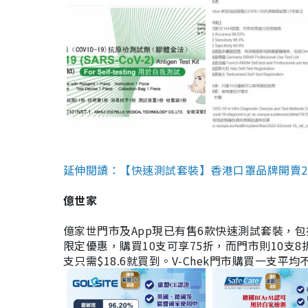
延伸閱讀：【快速測試套裝】香港口罩品牌開賣2款快速
億世家
億家世門市及App現已有售6款快速測試套裝，包括香港公司
限定優惠，購買10支可享75折，而門市則10支8折。現
支只需$18.6就買到。V-Chek門市購買一支平