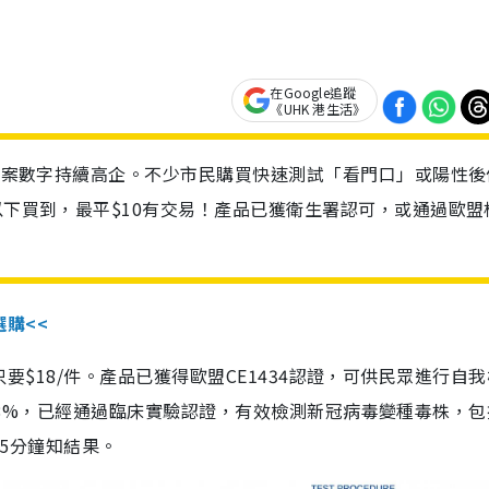
在Google追蹤
《UHK 港生活》
診個案數字持續高企。不少市民購買快速測試「看門口」或陽性後
以下買到，最平$10有交易！產品已獲衛生署認可，或通過歐盟
選購<<
惠價只要$18/件。產品已獲得歐盟CE1434認證，可供民眾進行自
性99.8%，已經通過臨床實驗認證，有效檢測新冠病毒變種毒株，
，15分鐘知結果。