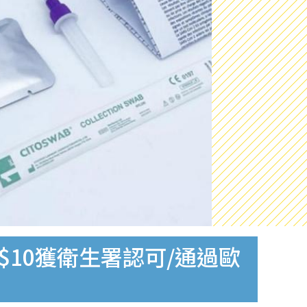
$10獲衛生署認可/通過歐