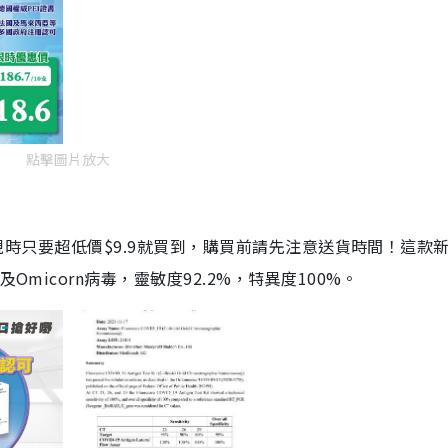
點擊圖片放大
劑，現時只要超低價$9.9就買到，購買前請先注意送貨時間！這款
Omicorn病毒，靈敏度92.2%，特異度100%。