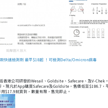
點擊圖片放大
檢測劑 最平$18起 ！可檢測Delta/Omicron病毒
研發的Wesail、Goldsite、Safecare、及V-Chek。
凡於App購買Safecare及Goldsite，售價低至$186.7
均不用$17.9就買到，數量有限，售完即止。