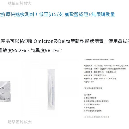
點擊圖片放大
3款抗原快速檢測劑！低至$15/支 獲歐盟認證+無限購數量
品可以檢測到Omicron及Delta等新型冠狀病毒，使用鼻拭
度95.2%，特異度98.1%。
點擊圖片放大