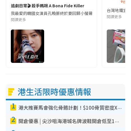
台灣
追劇日常🎬 殺手媽咪 A Bona Fide Killer
台灣地鐵宣
我最愛的韓國女演員孔曉振終於要回歸小螢幕啦!這次的劇本改編自同名
閱讀更多
閱讀更多
港生活限時優惠情報
1
港大推賽馬會強化骨骼計劃！$100骨質密度X光檢查 完成免費運動訓練送超市禮券！附參加資格
2
開倉優惠 | 尖沙咀海港城名牌波鞋開倉低至1折！On鞋$899起／Joy&Peace鞋履$98起