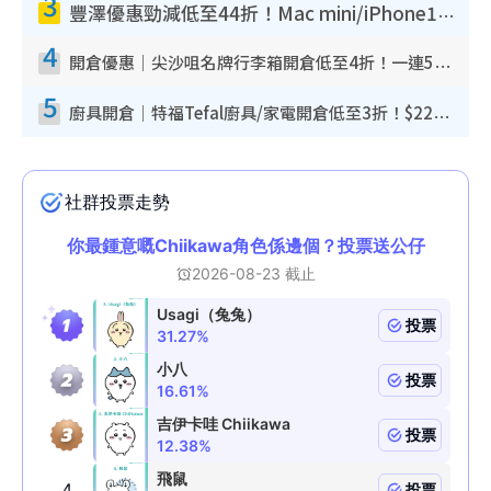
3
豐澤優惠勁減低至44折！Mac mini/iPhone17Pro大減價！廚房家電$220起
4
開倉優惠｜尖沙咀名牌行李箱開倉低至4折！一連5日 American Tourister/ace./Hallmark $200起！
5
廚具開倉｜特福Tefal廚具/家電開倉低至3折！$220起買平底鍋/炒鑊/湯煲！電飯煲/吸塵機/燙斗$418起