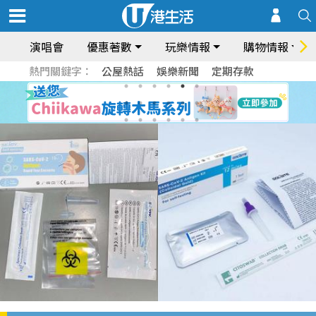
演唱會
優惠著數
玩樂情報
購物情報
熱門關鍵字：
公屋熱話
娛樂新聞
定期存款