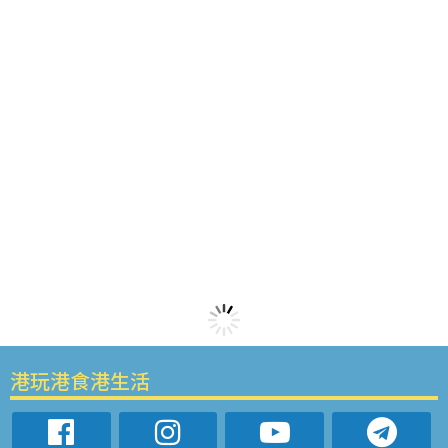
港玩港食港生活