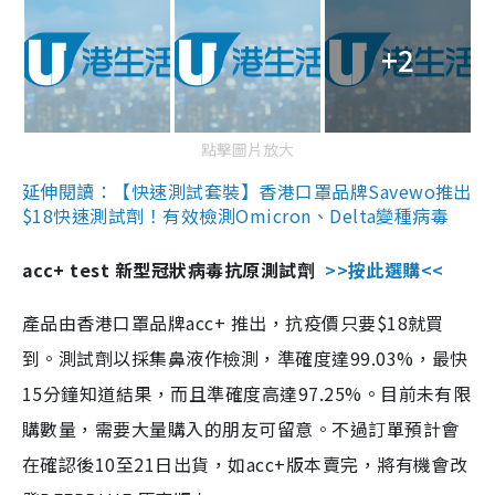
+2
點擊圖片放大
延伸閱讀：【快速測試套裝】香港口罩品牌Savewo推出
$18快速測試劑！有效檢測Omicron、Delta變種病毒
acc+ test 新型冠狀病毒抗原測試劑
>>按此選購<<
產品由香港口罩品牌acc+ 推出，抗疫價只要$18就買
到。測試劑以採集鼻液作檢測，準確度達99.03%，最快
15分鐘知道結果，而且準確度高達97.25%。目前未有限
購數量，需要大量購入的朋友可留意。不過訂單預計會
在確認後10至21日出貨，如acc+版本賣完，將有機會改