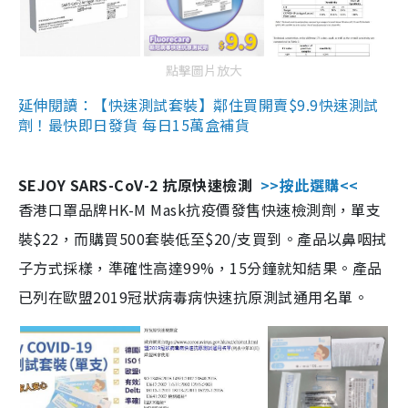
點擊圖片放大
延伸閱讀：【快速測試套裝】鄰住買開賣$9.9快速測試
劑！最快即日發貨 每日15萬盒補貨
SEJOY SARS-CoV-2 抗原快速檢測
>>按此選購<<
香港口罩品牌HK-M Mask抗疫價發售快速檢測劑，單支
裝$22，而購買500套裝低至$20/支買到。產品以鼻咽拭
子方式採樣，準確性高達99%，15分鐘就知結果。產品
已列在歐盟2019冠狀病毒病快速抗原測試通用名單。