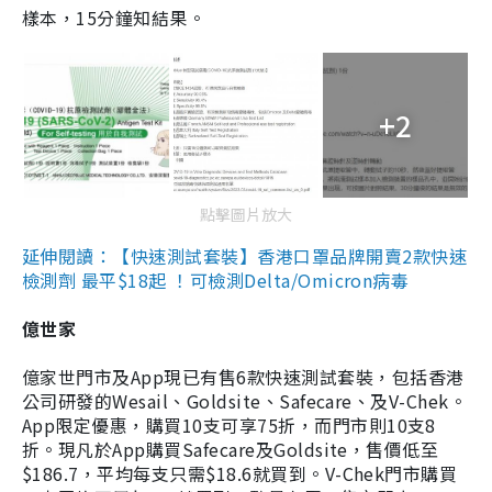
樣本，15分鐘知結果。
+2
點擊圖片放大
延伸閱讀：【快速測試套裝】香港口罩品牌開賣2款快速
檢測劑 最平$18起 ！可檢測Delta/Omicron病毒
億世家
億家世門市及App現已有售6款快速測試套裝，包括香港
公司研發的Wesail、Goldsite、Safecare、及V-Chek。
App限定優惠，購買10支可享75折，而門市則10支8
折。現凡於App購買Safecare及Goldsite，售價低至
$186.7，平均每支只需$18.6就買到。V-Chek門市購買