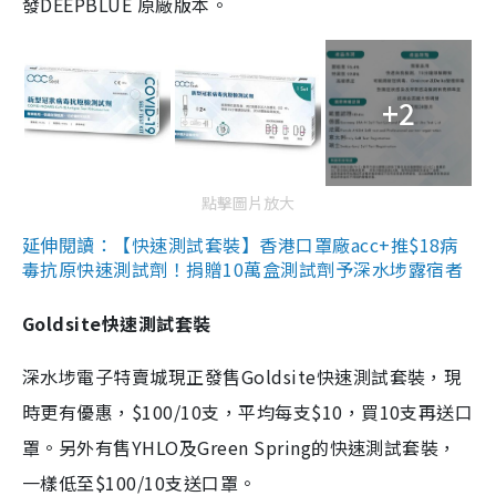
發DEEPBLUE 原廠版本。
+2
點擊圖片放大
延伸閱讀：【快速測試套裝】香港口罩廠acc+推$18病
毒抗原快速測試劑！捐贈10萬盒測試劑予深水埗露宿者
Goldsite快速測試套裝
深水埗電子特賣城現正發售Goldsite快速測試套裝，現
時更有優惠，$100/10支，平均每支$10，買10支再送口
罩。另外有售YHLO及Green Spring的快速測試套裝，
一樣低至$100/10支送口罩。