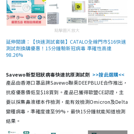
點擊圖片放大
延伸閱讀：【快速測試套裝】CATALO全線門市$16快速
測試劑換購優惠！15分鐘驗新冠病毒 準確性高達
98.26%
Savewo新型冠狀病毒快速抗原測試劑
>>按此選購<<
產品由香港口罩品牌Savewo聯乘DEEPBLUE合作推出，
抗疫優惠價低至$18買到。產品已獲得歐盟CE認證，主
要以採集鼻液樣本作檢測，能有效檢測Omicron及Delta
變種病毒，準確度達至99%，最快15分鐘就能知道檢測
結果。