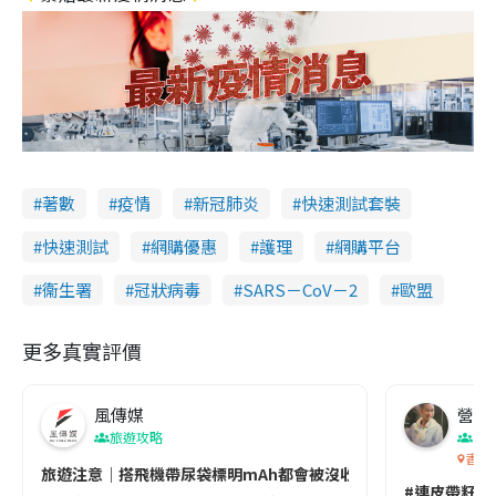
著數
疫情
新冠肺炎
快速測試套裝
快速測試
網購優惠
護理
網購平台
衞生署
冠狀病毒
SARS－CoV－2
歐盟
更多真實評價
風傳媒
營養教
旅遊攻略
生
香港
旅遊注意｜搭飛機帶尿袋標明mAh都會被沒收😱出發前切記檢查「1
#連皮帶籽都