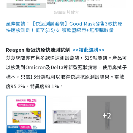
點擊圖片放大
延伸閱讀：【快速測試套裝】Good Mask發售3款抗原
快速檢測劑！低至$15/支 獲歐盟認證+無限購數量
Reagen 新冠抗原快速測試劑
>>按此選購<<
莎莎網店亦有售多款快速測試套裝，$19就買到。產品可
以檢測到Omicron及Delta等新型冠狀病毒，使用鼻拭子
樣本，只需15分鐘就可以取得快速抗原測試結果。靈敏
度95.2%，特異度98.1%。
+2