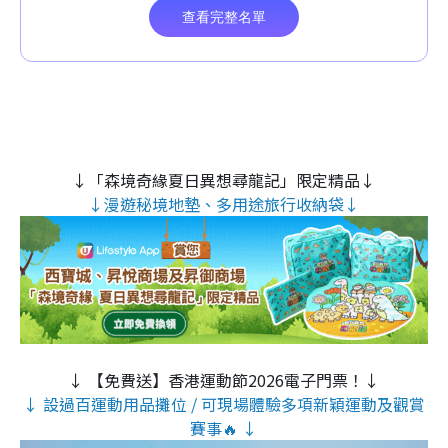
↓「森境奇緣夏日異想尋龍記」限定精品↓
↓漫遊秘境地墊、多用途旅行收納袋↓
↓ 【免費送】香港運動節2026電子門票！↓
↓ 設過百運動用品攤位 / 可現場體驗多項新穎運動及觀賞
賽事🔥 ↓