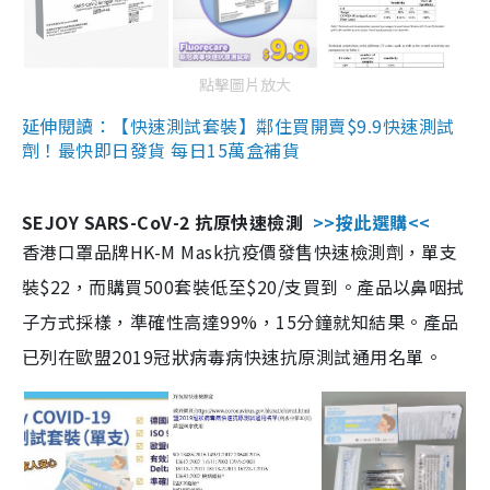
點擊圖片放大
延伸閱讀：【快速測試套裝】鄰住買開賣$9.9快速測試
劑！最快即日發貨 每日15萬盒補貨
SEJOY SARS-CoV-2 抗原快速檢測
>>按此選購<<
香港口罩品牌HK-M Mask抗疫價發售快速檢測劑，單支
裝$22，而購買500套裝低至$20/支買到。產品以鼻咽拭
子方式採樣，準確性高達99%，15分鐘就知結果。產品
已列在歐盟2019冠狀病毒病快速抗原測試通用名單。