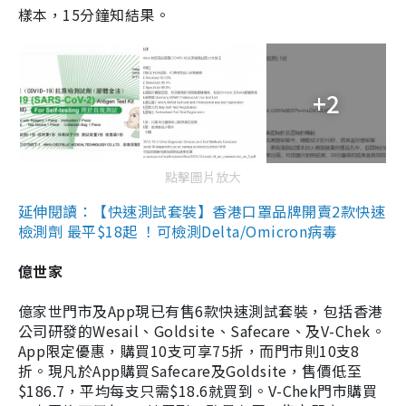
樣本，15分鐘知結果。
+2
點擊圖片放大
延伸閱讀：【快速測試套裝】香港口罩品牌開賣2款快速
檢測劑 最平$18起 ！可檢測Delta/Omicron病毒
億世家
億家世門市及App現已有售6款快速測試套裝，包括香港
公司研發的Wesail、Goldsite、Safecare、及V-Chek。
App限定優惠，購買10支可享75折，而門市則10支8
折。現凡於App購買Safecare及Goldsite，售價低至
$186.7，平均每支只需$18.6就買到。V-Chek門市購買