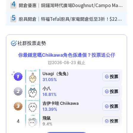
4
開倉優惠｜銅鑼灣時代廣場Doughnut/Campo Marzio開倉低至1折！背囊、書包、手袋劈價$200起
5
廚具開倉｜特福Tefal廚具/家電開倉低至3折！$220起買平底鍋/炒鑊/湯煲！電飯煲/吸塵機/燙斗$418起