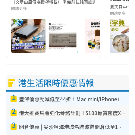
（文章由風傳媒授權轉載） 準備前往韓國旅遊的民眾，近期要特別留
夏天其中一種時
閱讀更多
閱讀更多
港生活限時優惠情報
1
豐澤優惠勁減低至44折！Mac mini/iPhone17Pro大減價！廚房家電$220起
2
港大推賽馬會強化骨骼計劃！$100骨質密度X光檢查 完成免費運動訓練送超市禮券！附參加資格
3
開倉優惠 | 尖沙咀海港城名牌波鞋開倉低至1折！On鞋$899起／Joy&Peace鞋履$98起