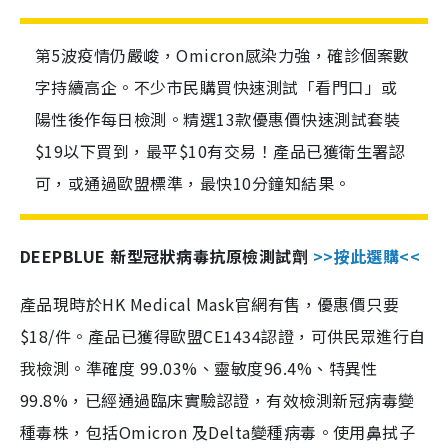
第5波疫情仍嚴峻，Omicron感染力強，確診個案數
字持續高企。不少市民購買快速測試「看門口」或
陽性後作每日檢測。精選13款優惠價快速測試套裝
$19以下買到，最平$10有交易！產品已獲衛生署認
可，或通過歐盟標準，最快10分鐘知結果。
DEEPBLUE 新型冠狀病毒抗原檢測試劑
>>按此選購<<
產品現時於HK Medical Mask官網有售，優惠價只要
$18/件。產品已獲得歐盟CE1434認證，可供民眾進行自
我檢測。準確度 99.03%、靈敏度96.4%、特異性
99.8%，已經通過臨床實驗認證，有效檢測新冠病毒變
種毒株，包括Omicron 及Delta變種病毒。使用鼻拭子