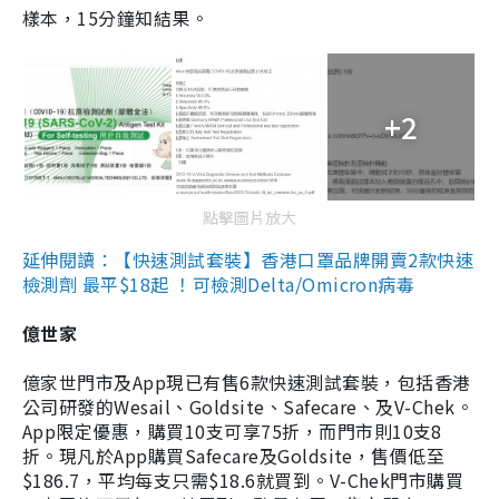
樣本，15分鐘知結果。
+2
點擊圖片放大
延伸閱讀：【快速測試套裝】香港口罩品牌開賣2款快速
檢測劑 最平$18起 ！可檢測Delta/Omicron病毒
億世家
億家世門市及App現已有售6款快速測試套裝，包括香港
公司研發的Wesail、Goldsite、Safecare、及V-Chek。
App限定優惠，購買10支可享75折，而門市則10支8
折。現凡於App購買Safecare及Goldsite，售價低至
$186.7，平均每支只需$18.6就買到。V-Chek門市購買