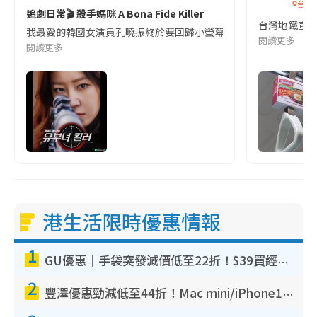
台灣
追劇日常🎬 殺手媽咪 A Bona Fide Killer
台灣地鐵宣
我最愛的韓國女演員孔曉振終於要回歸小螢幕啦!這次的劇本改編自同名
閱讀更多
閱讀更多
港生活限時優惠情報
1
GU優惠｜手袋突發減價低至22折！$39買經典波士頓包/餃子袋！飾物同步減價$29起！
2
豐澤優惠勁減低至44折！Mac mini/iPhone17Pro大減價！廚房家電$220起