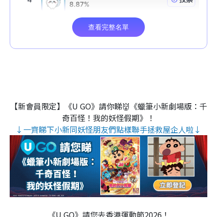
【新會員限定】《U GO》請你睇👹《蠟筆小新劇場版：千
奇百怪！我的妖怪假期》！
↓一齊睇下小新同妖怪朋友們點樣聯手拯救屋企人啦↓
《U GO》請您去香港運動節2026！