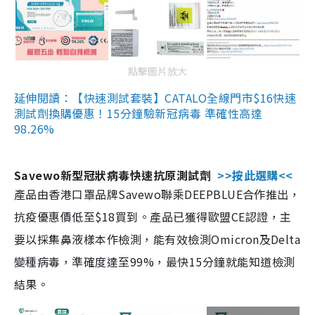
點擊圖片放大
延伸閱讀：【快速測試套裝】CATALO全線門市$16快速
測試劑換購優惠！15分鐘驗新冠病毒 準確性高達
98.26%
Savewo新型冠狀病毒快速抗原測試劑
>>按此選購<<
產品由香港口罩品牌Savewo聯乘DEEPBLUE合作推出，
抗疫優惠價低至$18買到。產品已獲得歐盟CE認證，主
要以採集鼻液樣本作檢測，能有效檢測Omicron及Delta
變種病毒，準確度達至99%，最快15分鐘就能知道檢測
結果。