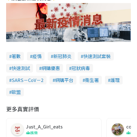
著數
疫情
新冠肺炎
快速測試套裝
快速測試
網購優惠
冠狀病毒
SARS－CoV－2
網購平台
衞生署
護理
歐盟
更多真實評價
Just_A_Girl_eats
co c
娛樂
吹