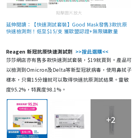
點擊圖片放大
延伸閱讀：【快速測試套裝】Good Mask發售3款抗原
快速檢測劑！低至$15/支 獲歐盟認證+無限購數量
Reagen 新冠抗原快速測試劑
>>按此選購<<
莎莎網店亦有售多款快速測試套裝，$19就買到。產品可
以檢測到Omicron及Delta等新型冠狀病毒，使用鼻拭子
樣本，只需15分鐘就可以取得快速抗原測試結果。靈敏
度95.2%，特異度98.1%。
+2