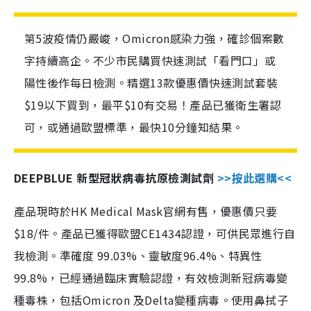
第5波疫情仍嚴峻，Omicron感染力強，確診個案數
字持續高企。不少市民購買快速測試「看門口」或
陽性後作每日檢測。精選13款優惠價快速測試套裝
$19以下買到，最平$10有交易！產品已獲衛生署認
可，或通過歐盟標準，最快10分鐘知結果。
DEEPBLUE 新型冠狀病毒抗原檢測試劑
>>按此選購<<
產品現時於HK Medical Mask官網有售，優惠價只要
$18/件。產品已獲得歐盟CE1434認證，可供民眾進行自
我檢測。準確度 99.03%、靈敏度96.4%、特異性
99.8%，已經通過臨床實驗認證，有效檢測新冠病毒變
種毒株，包括Omicron 及Delta變種病毒。使用鼻拭子