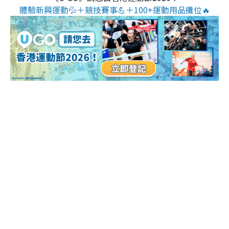
體驗新興運動💦＋競技賽事💪＋100+運動用品攤位🔥