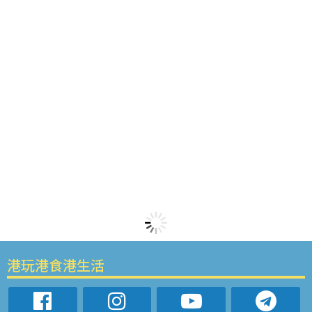
港玩港食港生活