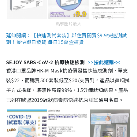
點擊圖片放大
延伸閱讀：【快速測試套裝】鄰住買開賣$9.9快速測試
劑！最快即日發貨 每日15萬盒補貨
SEJOY SARS-CoV-2 抗原快速檢測
>>按此選購<<
香港口罩品牌HK-M Mask抗疫價發售快速檢測劑，單支
裝$22，而購買500套裝低至$20/支買到。產品以鼻咽拭
子方式採樣，準確性高達99%，15分鐘就知結果。產品
已列在歐盟2019冠狀病毒病快速抗原測試通用名單。