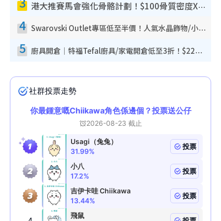
3
港大推賽馬會強化骨骼計劃！$100骨質密度X光檢查 完成免費運動訓練送超市禮券！附參加資格
4
Swarovski Outlet專區低至半價！人氣水晶飾物/小擺設$138起！迪士尼款/水晶高跟鞋都有平
5
廚具開倉｜特福Tefal廚具/家電開倉低至3折！$220起買平底鍋/炒鑊/湯煲！電飯煲/吸塵機/燙斗$418起