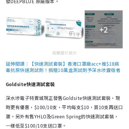
發DEEPBLUE 原廠版本。
+2
點擊圖片放大
延伸閱讀：【快速測試套裝】香港口罩廠acc+推$18病
毒抗原快速測試劑！捐贈10萬盒測試劑予深水埗露宿者
Goldsite快速測試套裝
深水埗電子特賣城現正發售Goldsite快速測試套裝，現
時更有優惠，$100/10支，平均每支$10，買10支再送口
罩。另外有售YHLO及Green Spring的快速測試套裝，
一樣低至$100/10支送口罩。