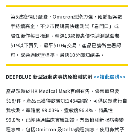
第5波疫情仍嚴峻，Omicron感染力強，確診個案數
字持續高企。不少市民購買快速測試「看門口」或
陽性後作每日檢測。精選13款優惠價快速測試套裝
$19以下買到，最平$10有交易！產品已獲衛生署認
可，或通過歐盟標準，最快10分鐘知結果。
DEEPBLUE 新型冠狀病毒抗原檢測試劑
>>按此選購<<
產品現時於HK Medical Mask官網有售，優惠價只要
$18/件。產品已獲得歐盟CE1434認證，可供民眾進行自
我檢測。準確度 99.03%、靈敏度96.4%、特異性
99.8%，已經通過臨床實驗認證，有效檢測新冠病毒變
種毒株，包括Omicron 及Delta變種病毒。使用鼻拭子