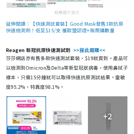
點擊圖片放大
延伸閱讀：【快速測試套裝】Good Mask發售3款抗原
快速檢測劑！低至$15/支 獲歐盟認證+無限購數量
Reagen 新冠抗原快速測試劑
>>按此選購<<
莎莎網店亦有售多款快速測試套裝，$19就買到。產品可
以檢測到Omicron及Delta等新型冠狀病毒，使用鼻拭子
樣本，只需15分鐘就可以取得快速抗原測試結果。靈敏
度95.2%，特異度98.1%。
+2