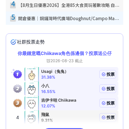
4
【8月生日優惠2026】全港85大食買玩著數攻略 自助餐/火鍋放題同行免費＋誠品/DONKI送現金券
5
開倉優惠｜銅鑼灣時代廣場Doughnut/Campo Marzio開倉低至1折！背囊、書包、手袋劈價$200起