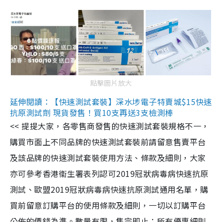
點擊圖片放大
延伸閱讀：【快速測試套裝】深水埗電子特賣城$15快速
抗原測試劑 現貨發售！買10支再送3支檢測棒
<< 提提大家，各零售商發售的快速測試套裝規格不一，
購買市面上不同品牌的快速測試套裝前請留意售賣平台
及該品牌的快速測試套裝使用方法、條款及細則，大家
亦可參考香港衞生署表列認可2019冠狀病毒病快速抗原
測試、歐盟2019冠狀病毒病快速抗原測試通用名單，購
買前留意訂購平台的使用條款及細則，一切以訂購平台
公佈的價錢為準。數量有限，售完即止；所有優惠細則