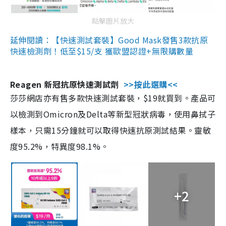
點擊圖片放大
延伸閱讀：【快速測試套裝】Good Mask發售3款抗原
快速檢測劑！低至$15/支 獲歐盟認證+無限購數量
Reagen 新冠抗原快速測試劑
>>按此選購<<
莎莎網店亦有售多款快速測試套裝，$19就買到。產品可
以檢測到Omicron及Delta等新型冠狀病毒，使用鼻拭子
樣本，只需15分鐘就可以取得快速抗原測試結果。靈敏
度95.2%，特異度98.1%。
+2