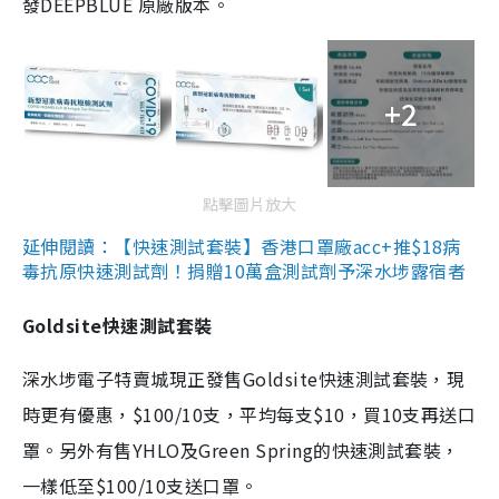
發DEEPBLUE 原廠版本。
+2
點擊圖片放大
延伸閱讀：【快速測試套裝】香港口罩廠acc+推$18病
毒抗原快速測試劑！捐贈10萬盒測試劑予深水埗露宿者
Goldsite快速測試套裝
深水埗電子特賣城現正發售Goldsite快速測試套裝，現
時更有優惠，$100/10支，平均每支$10，買10支再送口
罩。另外有售YHLO及Green Spring的快速測試套裝，
一樣低至$100/10支送口罩。