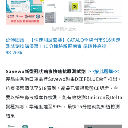
點擊圖片放大
延伸閱讀：【快速測試套裝】CATALO全線門市$16快速
測試劑換購優惠！15分鐘驗新冠病毒 準確性高達
98.26%
Savewo新型冠狀病毒快速抗原測試劑
>>按此選購<<
產品由香港口罩品牌Savewo聯乘DEEPBLUE合作推出，
抗疫優惠價低至$18買到。產品已獲得歐盟CE認證，主
要以採集鼻液樣本作檢測，能有效檢測Omicron及Delta
變種病毒，準確度達至99%，最快15分鐘就能知道檢測
結果。