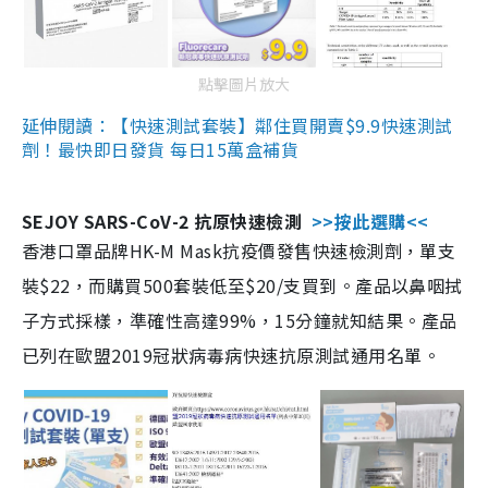
點擊圖片放大
延伸閱讀：【快速測試套裝】鄰住買開賣$9.9快速測試
劑！最快即日發貨 每日15萬盒補貨
SEJOY SARS-CoV-2 抗原快速檢測
>>按此選購<<
香港口罩品牌HK-M Mask抗疫價發售快速檢測劑，單支
裝$22，而購買500套裝低至$20/支買到。產品以鼻咽拭
子方式採樣，準確性高達99%，15分鐘就知結果。產品
已列在歐盟2019冠狀病毒病快速抗原測試通用名單。