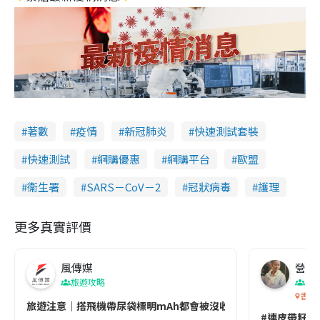
著數
疫情
新冠肺炎
快速測試套裝
快速測試
網購優惠
網購平台
歐盟
衞生署
SARS－CoV－2
冠狀病毒
護理
更多真實評價
風傳媒
營養教
旅遊攻略
生
香港
旅遊注意｜搭飛機帶尿袋標明mAh都會被沒收😱出發前切記檢查「1
#連皮帶籽都