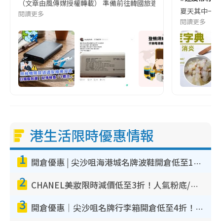
（文章由風傳媒授權轉載） 準備前往韓國旅遊的民眾，近期要特別留
夏天其中一種時
閱讀更多
閱讀更多
港生活限時優惠情報
1
開倉優惠 | 尖沙咀海港城名牌波鞋開倉低至1折！On鞋$899起／Joy&Peace鞋履$98起
2
CHANEL美妝限時減價低至3折！人氣粉底/唇膏/精華液低至$275！COCO香水都有平
3
開倉優惠｜尖沙咀名牌行李箱開倉低至4折！一連5日 American Tourister/ace./Hallmark $200起！