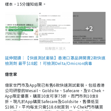
樣本，15分鐘知結果。
+2
點擊圖片放大
延伸閱讀：【快速測試套裝】香港口罩品牌開賣2款快速
檢測劑 最平$18起 ！可檢測Delta/Omicron病毒
億世家
億家世門市及App現已有售6款快速測試套裝，包括香港
公司研發的Wesail、Goldsite、Safecare、及V-Chek。
App限定優惠，購買10支可享75折，而門市則10支8
折。現凡於App購買Safecare及Goldsite，售價低至
$186.7，平均每支只需$18.6就買到。V-Chek門市購買