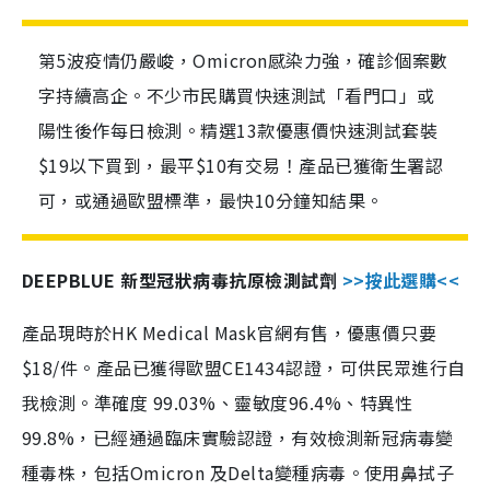
第5波疫情仍嚴峻，Omicron感染力強，確診個案數
字持續高企。不少市民購買快速測試「看門口」或
陽性後作每日檢測。精選13款優惠價快速測試套裝
$19以下買到，最平$10有交易！產品已獲衛生署認
可，或通過歐盟標準，最快10分鐘知結果。
DEEPBLUE 新型冠狀病毒抗原檢測試劑
>>按此選購<<
產品現時於HK Medical Mask官網有售，優惠價只要
$18/件。產品已獲得歐盟CE1434認證，可供民眾進行自
我檢測。準確度 99.03%、靈敏度96.4%、特異性
99.8%，已經通過臨床實驗認證，有效檢測新冠病毒變
種毒株，包括Omicron 及Delta變種病毒。使用鼻拭子