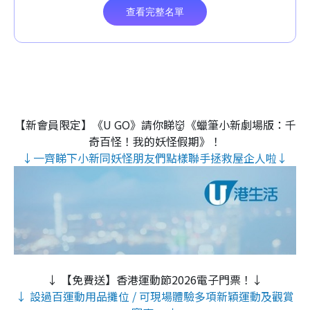
【新會員限定】《U GO》請你睇👹《蠟筆小新劇場版：千
奇百怪！我的妖怪假期》！
↓一齊睇下小新同妖怪朋友們點樣聯手拯救屋企人啦↓
↓ 【免費送】香港運動節2026電子門票！↓
↓ 設過百運動用品攤位 / 可現場體驗多項新穎運動及觀賞