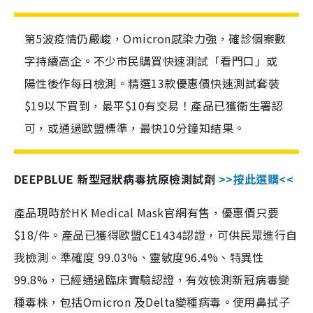
第5波疫情仍嚴峻，Omicron感染力強，確診個案數
字持續高企。不少市民購買快速測試「看門口」或
陽性後作每日檢測。精選13款優惠價快速測試套裝
$19以下買到，最平$10有交易！產品已獲衛生署認
可，或通過歐盟標準，最快10分鐘知結果。
DEEPBLUE 新型冠狀病毒抗原檢測試劑
>>按此選購<<
產品現時於HK Medical Mask官網有售，優惠價只要
$18/件。產品已獲得歐盟CE1434認證，可供民眾進行自
我檢測。準確度 99.03%、靈敏度96.4%、特異性
99.8%，已經通過臨床實驗認證，有效檢測新冠病毒變
種毒株，包括Omicron 及Delta變種病毒。使用鼻拭子