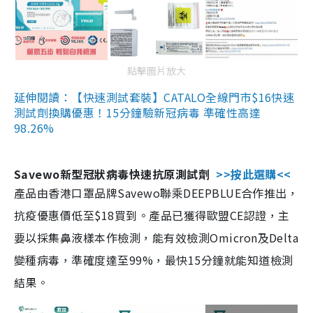
點擊圖片放大
延伸閱讀：【快速測試套裝】CATALO全線門市$16快速
測試劑換購優惠！15分鐘驗新冠病毒 準確性高達
98.26%
Savewo新型冠狀病毒快速抗原測試劑
>>按此選購<<
產品由香港口罩品牌Savewo聯乘DEEPBLUE合作推出，
抗疫優惠價低至$18買到。產品已獲得歐盟CE認證，主
要以採集鼻液樣本作檢測，能有效檢測Omicron及Delta
變種病毒，準確度達至99%，最快15分鐘就能知道檢測
結果。