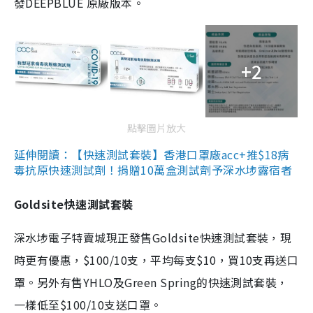
發DEEPBLUE 原廠版本。
+2
點擊圖片放大
延伸閱讀：【快速測試套裝】香港口罩廠acc+推$18病
毒抗原快速測試劑！捐贈10萬盒測試劑予深水埗露宿者
Goldsite快速測試套裝
深水埗電子特賣城現正發售Goldsite快速測試套裝，現
時更有優惠，$100/10支，平均每支$10，買10支再送口
罩。另外有售YHLO及Green Spring的快速測試套裝，
一樣低至$100/10支送口罩。