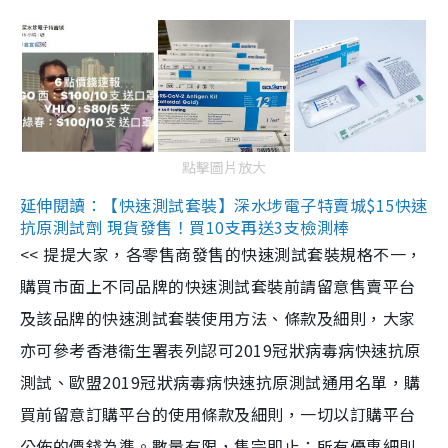
點擊圖片放大
延伸閱讀：【快速測試套裝】深水埗電子特賣城$15快速
抗原測試劑 現貨發售！買10支再送3支檢測棒
<< 提提大家，各零售商發售的快速測試套裝規格不一，
購買市面上不同品牌的快速測試套裝前請留意售賣平台
及該品牌的快速測試套裝使用方法、條款及細則，大家
亦可參考香港衞生署表列認可2019冠狀病毒病快速抗原
測試、歐盟2019冠狀病毒病快速抗原測試通用名單，購
買前留意訂購平台的使用條款及細則，一切以訂購平台
公佈的價錢為準。數量有限，售完即止；所有優惠細則