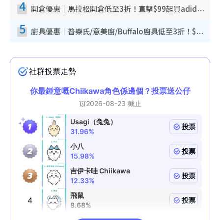
4
開倉優惠｜馬拉松開倉低至3折！直擊$99起買adidas／New Balance／Puma鞋款 STANLEY保溫杯劈價至$119起
5
廚具優惠｜普樂氏/意美廚/Buffalo廚具低至3折！$89起買煎鍋／炒鑊／個人鍋 同場小家電激減至$99起