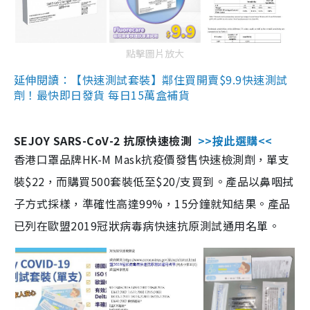
點擊圖片放大
延伸閱讀：【快速測試套裝】鄰住買開賣$9.9快速測試
劑！最快即日發貨 每日15萬盒補貨
SEJOY SARS-CoV-2 抗原快速檢測
>>按此選購<<
香港口罩品牌HK-M Mask抗疫價發售快速檢測劑，單支
裝$22，而購買500套裝低至$20/支買到。產品以鼻咽拭
子方式採樣，準確性高達99%，15分鐘就知結果。產品
已列在歐盟2019冠狀病毒病快速抗原測試通用名單。