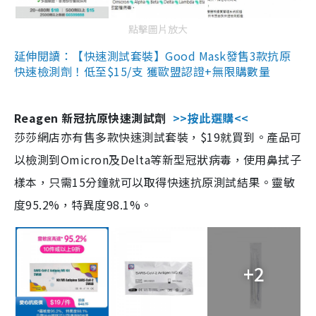
點擊圖片放大
延伸閱讀：【快速測試套裝】Good Mask發售3款抗原
快速檢測劑！低至$15/支 獲歐盟認證+無限購數量
Reagen 新冠抗原快速測試劑
>>按此選購<<
莎莎網店亦有售多款快速測試套裝，$19就買到。產品可
以檢測到Omicron及Delta等新型冠狀病毒，使用鼻拭子
樣本，只需15分鐘就可以取得快速抗原測試結果。靈敏
度95.2%，特異度98.1%。
+2