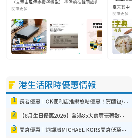
（文章由風傳媒授權轉載） 準備前往韓國旅遊的民眾，近期要特別留
夏天其中一種時
閱讀更多
閱讀更多
港生活限時優惠情報
1
長者優惠｜OK便利店推樂悠咭優惠！買麵包/牛奶/保健品拍卡即減
2
【8月生日優惠2026】全港85大食買玩著數攻略 自助餐/火鍋放題同行免費＋誠品/DONKI送現金券
3
開倉優惠｜銅鑼灣MICHAEL KORS開倉低至17折！直擊$500起買手袋/銀包/鞋款 必買經典Jet Set系列