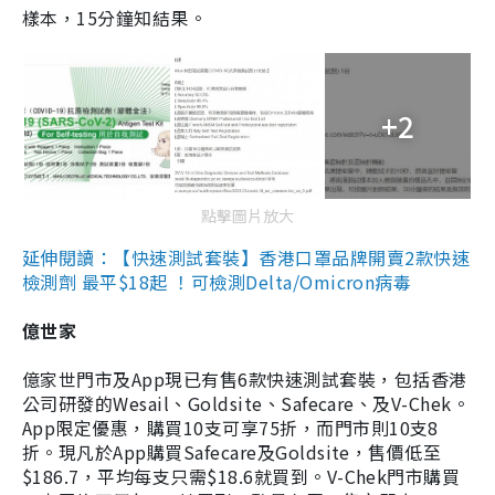
樣本，15分鐘知結果。
+2
點擊圖片放大
延伸閱讀：【快速測試套裝】香港口罩品牌開賣2款快速
檢測劑 最平$18起 ！可檢測Delta/Omicron病毒
億世家
億家世門市及App現已有售6款快速測試套裝，包括香港
公司研發的Wesail、Goldsite、Safecare、及V-Chek。
App限定優惠，購買10支可享75折，而門市則10支8
折。現凡於App購買Safecare及Goldsite，售價低至
$186.7，平均每支只需$18.6就買到。V-Chek門市購買