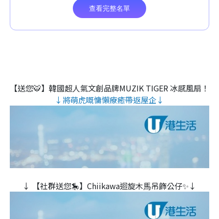
【送您🐯】韓國超人氣文創品牌MUZIK TIGER 冰感風扇！
↓將萌虎嘅慵懶療癒帶返屋企↓
↓ 【社群送您🎠】Chiikawa迴旋木⾺吊飾公仔✨↓