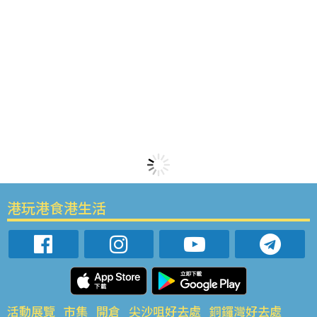
港玩港食港生活
活動展覽
市集
開倉
尖沙咀好去處
銅鑼灣好去處