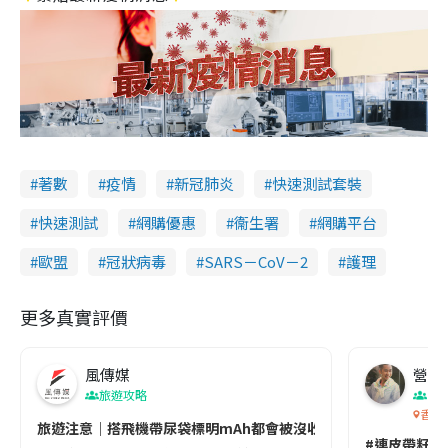
著數
疫情
新冠肺炎
快速測試套裝
快速測試
網購優惠
衞生署
網購平台
歐盟
冠狀病毒
SARS－CoV－2
護理
更多真實評價
風傳媒
營養教
旅遊攻略
生
香港
旅遊注意｜搭飛機帶尿袋標明mAh都會被沒收😱出發前切記檢查「1
#連皮帶籽都